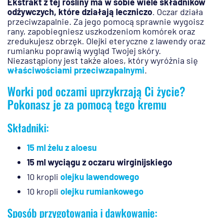
Ekstrakt z tej rośliny ma w sobie wiele składników
odżywczych, które działają leczniczo
. Oczar działa
przeciwzapalnie. Za jego pomocą sprawnie wygoisz
rany, zapobiegniesz uszkodzeniom komórek oraz
zredukujesz obrzęk. Olejki eteryczne z lawendy oraz
rumianku poprawią wygląd Twojej skóry.
Niezastąpiony jest także aloes, który wyróżnia się
właściwościami przeciwzapalnymi
.
Worki pod oczami uprzykrzają Ci życie?
Pokonasz je za pomocą tego kremu
Składniki:
15 ml żelu z aloesu
15 ml wyciągu z oczaru wirginijskiego
10 kropli
olejku lawendowego
10 kropli
olejku rumiankowego
Sposób przygotowania i dawkowanie: