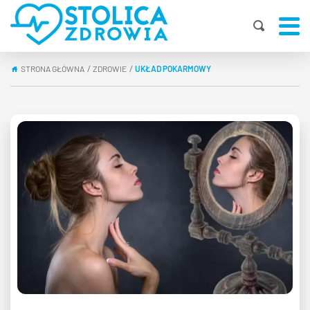
STRONA GŁÓWNA
ZDROWIE
UKŁAD POKARMOWY
|
|