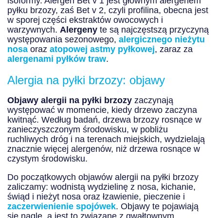
isoformy. Alergen Bet v 1 jest głównym alergenem
pyłku brzozy, zaś Bet v 2, czyli profilina, obecna jest
w sporej części ekstraktów owocowych i
warzywnych.
Alergeny
te są najczęstszą przyczyną
występowania sezonowego,
alergicznego nieżytu
nosa
oraz
atopowej astmy pyłkowej
, zaraz za
alergenami pyłków traw
.
Alergia na pyłki brzozy: objawy
Objawy alergii na pyłki brzozy
zaczynają
występować w momencie, kiedy drzewo zaczyna
kwitnąć. Według badań, drzewa brzozy rosnące w
zanieczyszczonym środowisku, w pobliżu
ruchliwych dróg i na terenach miejskich, wydzielają
znacznie więcej alergenów, niż drzewa rosnące w
czystym środowisku.
Do początkowych objawów alergii na pyłki brzozy
zaliczamy: wodnistą wydzielinę z nosa, kichanie,
świąd i nieżyt nosa oraz łzawienie, pieczenie i
zaczerwienienie spojówek
. Objawy te pojawiają
się nagle, a jest to związane z gwałtownym