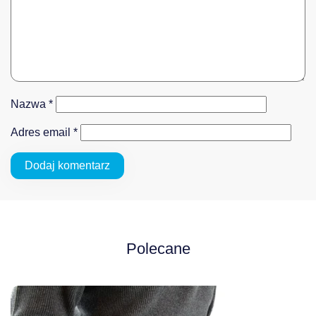
Nazwa
*
Adres email
*
Polecane