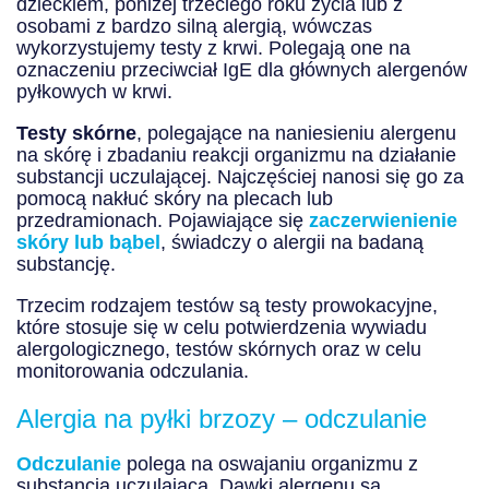
dzieckiem, poniżej trzeciego roku życia lub z
osobami z bardzo silną alergią, wówczas
wykorzystujemy testy z krwi. Polegają one na
oznaczeniu przeciwciał IgE dla głównych alergenów
pyłkowych w krwi.
Testy skórne
, polegające na naniesieniu alergenu
na skórę i zbadaniu reakcji organizmu na działanie
substancji uczulającej. Najczęściej nanosi się go za
pomocą nakłuć skóry na plecach lub
przedramionach. Pojawiające się
zaczerwienienie
skóry lub bąbel
, świadczy o alergii na badaną
substancję.
Trzecim rodzajem testów są testy prowokacyjne,
które stosuje się w celu potwierdzenia wywiadu
alergologicznego, testów skórnych oraz w celu
monitorowania odczulania.
Alergia na pyłki brzozy – odczulanie
Odczulanie
polega na oswajaniu organizmu z
substancją uczulającą. Dawki alergenu są