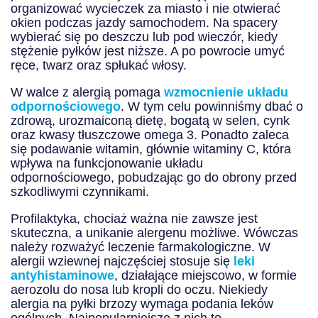
organizować wycieczek za miasto i nie otwierać
okien podczas jazdy samochodem. Na spacery
wybierać się po deszczu lub pod wieczór, kiedy
stężenie pyłków jest niższe. A po powrocie umyć
ręce, twarz oraz spłukać włosy.
W walce z alergią pomaga
wzmocnienie układu
odpornościowego
. W tym celu powinniśmy dbać o
zdrową, urozmaiconą dietę, bogatą w selen, cynk
oraz kwasy tłuszczowe omega 3. Ponadto zaleca
się podawanie witamin, głównie witaminy C, która
wpływa na funkcjonowanie układu
odpornościowego, pobudzając go do obrony przed
szkodliwymi czynnikami.
Profilaktyka, chociaż ważna nie zawsze jest
skuteczna, a unikanie alergenu możliwe. Wówczas
należy rozważyć leczenie farmakologiczne. W
alergii wziewnej najczęściej stosuje się
leki
antyhistaminowe
, działające miejscowo, w formie
aerozolu do nosa lub kropli do oczu. Niekiedy
alergia na pyłki brzozy wymaga podania leków
ogólnych. Najpopularniejsze z nich to