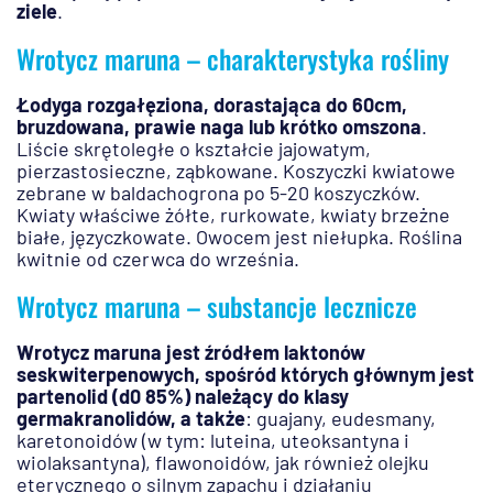
ziele
.
Wrotycz maruna – charakterystyka rośliny
Łodyga rozgałęziona, dorastająca do 60cm,
bruzdowana, prawie naga lub krótko omszona
.
Liście skrętoległe o kształcie jajowatym,
pierzastosieczne, ząbkowane. Koszyczki kwiatowe
zebrane w baldachogrona po 5-20 koszyczków.
Kwiaty właściwe żółte, rurkowate, kwiaty brzeżne
białe, języczkowate. Owocem jest niełupka. Roślina
kwitnie od czerwca do września.
Wrotycz maruna – substancje lecznicze
Wrotycz maruna jest źródłem laktonów
seskwiterpenowych, spośród których głównym jest
partenolid (d0 85%) należący do klasy
germakranolidów, a także
: guajany, eudesmany,
karetonoidów (w tym: luteina, uteoksantyna i
wiolaksantyna), flawonoidów, jak również olejku
eterycznego o silnym zapachu i działaniu