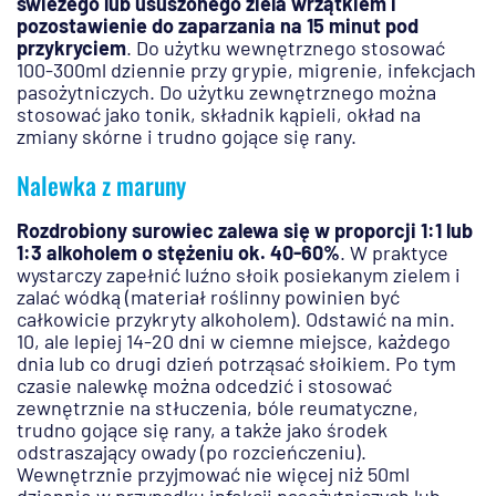
świeżego lub ususzonego ziela wrzątkiem i
pozostawienie do zaparzania na 15 minut pod
przykryciem
. Do użytku wewnętrznego stosować
100-300ml dziennie przy grypie, migrenie, infekcjach
pasożytniczych. Do użytku zewnętrznego można
stosować jako tonik, składnik kąpieli, okład na
zmiany skórne i trudno gojące się rany.
Nalewka z maruny
Rozdrobiony surowiec zalewa się w proporcji 1:1 lub
1:3 alkoholem o stężeniu ok. 40-60%
. W praktyce
wystarczy zapełnić luźno słoik posiekanym zielem i
zalać wódką (materiał roślinny powinien być
całkowicie przykryty alkoholem). Odstawić na min.
10, ale lepiej 14-20 dni w ciemne miejsce, każdego
dnia lub co drugi dzień potrząsać słoikiem. Po tym
czasie nalewkę można odcedzić i stosować
zewnętrznie na stłuczenia, bóle reumatyczne,
trudno gojące się rany, a także jako środek
odstraszający owady (po rozcieńczeniu).
Wewnętrznie przyjmować nie więcej niż 50ml
dziennie w przypadku infekcji pasożytniczych lub