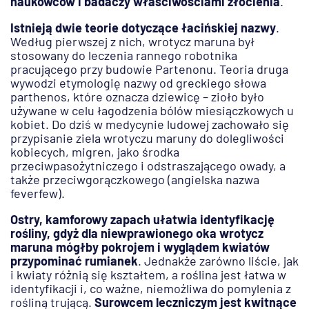
naukowców i badaczy właściwościami złocienia
.
Istnieją dwie teorie dotyczące łacińskiej nazwy
.
Według pierwszej z nich, wrotycz maruna był
stosowany do leczenia rannego robotnika
pracującego przy budowie Partenonu. Teoria druga
wywodzi etymologię nazwy od greckiego słowa
parthenos, które oznacza dziewicę – zioło było
używane w celu łagodzenia bólów miesiączkowych u
kobiet. Do dziś w medycynie ludowej zachowało się
przypisanie ziela wrotyczu maruny do dolegliwości
kobiecych, migren, jako środka
przeciwpasożytniczego i odstraszającego owady, a
także przeciwgorączkowego (angielska nazwa
feverfew).
Ostry, kamforowy zapach ułatwia identyfikację
rośliny, gdyż dla niewprawionego oka wrotycz
maruna mógłby pokrojem i wyglądem kwiatów
przypominać rumianek
. Jednakże zarówno liście, jak
i kwiaty różnią się kształtem, a roślina jest łatwa w
identyfikacji i, co ważne, niemożliwa do pomylenia z
rośliną trującą.
Surowcem leczniczym jest kwitnące