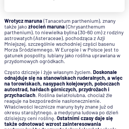
Wrotycz maruna
(Tanacetum parthenium), znany
także jako
złocień maruna
(Chrysanthemum
parthenium), to niewielka bylina (30-60 cm) z rodziny
astrowatych (Asteraceae), pochodząca z Azji
Mniejszej, szczególnie wschodniej części basenu
Morza Śródziemnego. W Europie i w Polsce jest to
gatunek pospolity, lubiany jako roślina uprawiana w
przydomowych ogródkach.
Często dziczeje i żyje własnym życiem.
Doskonale
odnajduje się na stanowiskach ruderalnych, a więc
na torowiskach, nasypach kolejowych, poboczach
autostrad, hałdach górniczych, przydrożach i
przychaciach
. Roślina światłolubna, chociaż źle
reaguje na bezpośrednie nasłonecznienie.
Właściwości lecznicze maruny były znane już od
okresu starożytnego, a medycyna ludowa po dzień
dzisiejszy ceni roślinę.
Ostatnimi czasy daje się
także odnotować wzrost zainteresowania