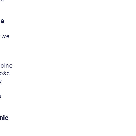
na
y we
wolne
ność
w
u
nie