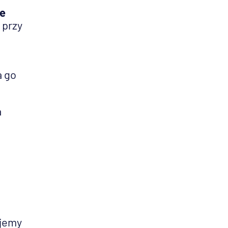
ie
 przy
a go
a
ajemy