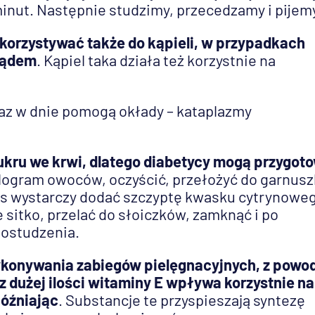
minut. Następnie studzimy, przecedzamy i pijem
ykorzystywać także do kąpieli, w przypadkach
iądem
. Kąpiel taka działa też korzystnie na
az w dnie pomogą okłady – kataplazmy
kru we krwi, dlatego diabetycy mogą przygot
ilogram owoców, oczyścić, przełożyć do garnus
as wystarczy dodać szczyptę kwasku cytrynowe
sitko, przelać do słoiczków, zamknąć i po
 ostudzenia.
konywania zabiegów pielęgnacyjnych, z powo
 dużej ilości witaminy E wpływa korzystnie na
późniając
. Substancje te przyspieszają syntezę