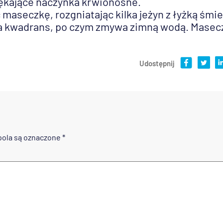
pękające naczynka krwionośne.
aseczkę, rozgniatając kilka jeżyn z łyżką śmi
na kwadrans, po czym zmywa zimną wodą. Masec
Udostępnij
ola są oznaczone
*