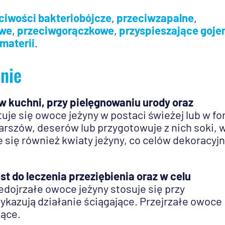
iwości bakteriobójcze
,
przeciwzapalne
,
owe
,
przeciwgorączkowe
,
przyspieszające goje
materii
.
anie
w kuchni, przy pielęgnowaniu urody oraz
uje się owoce jeżyny w postaci świeżej lub w fo
farszów, deserów lub przygotowuje z nich soki, 
e się również kwiaty jeżyny, co celów dekoracyj
t do leczenia przeziębienia oraz w celu
iedojrzałe owoce jeżyny stosuje się przy
azują działanie ściągające. Przejrzałe owoce
jące.