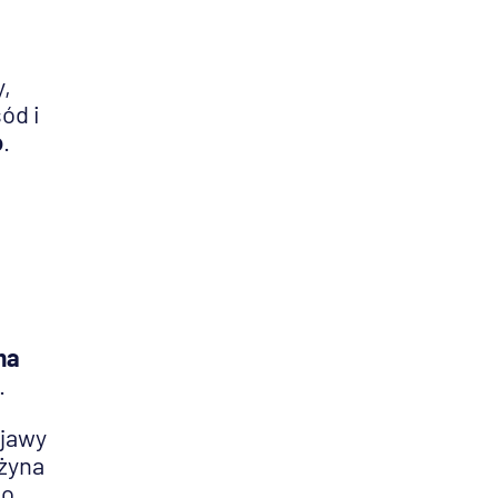
y,
ód i
o
.
ma
.
bjawy
żyna
do