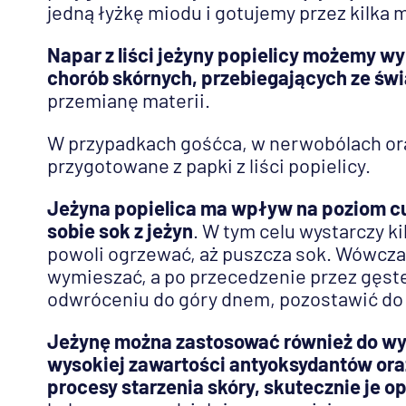
jedną łyżkę miodu i gotujemy przez kilka 
Napar z liści jeżyny popielicy możemy w
chorób skórnych, przebiegających ze św
przemianę materii.
W przypadkach gośćca, w nerwobólach or
przygotowane z papki z liści popielicy.
Jeżyna popielica ma wpływ na poziom cu
sobie sok z jeżyn
. W tym celu wystarczy k
powoli ogrzewać, aż puszcza sok. Wówcz
wymieszać, a po przecedzenie przez gęste 
odwróceniu do góry dnem, pozostawić do
Jeżynę można zastosować również do wy
wysokiej zawartości antyoksydantów oraz
procesy starzenia skóry, skutecznie je o