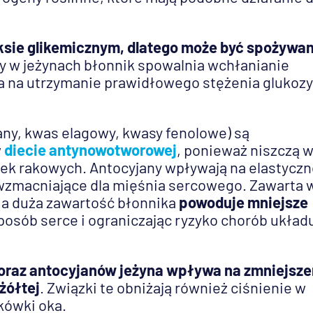
deksie glikemicznym, dlatego może być spożywa
ty w jeżynach błonnik spowalnia wchłanianie
 na utrzymanie prawidłowego stężenia glukoz
any, kwas elagowy, kwasy fenolowe) są
w
diecie antynowotworowej
, ponieważ niszczą 
rek rakowych. Antocyjany wpływają na elastycz
wzmacniające dla mięśnia sercowego. Zawarta 
 a duża zawartość błonnika
powoduje mniejsze
sposób serce i ograniczając ryzyko chorób układ
E oraz antocyjanów jeżyna wpływa na zmniejsze
żółtej
. Związki te obniżają również ciśnienie w
tkówki oka.