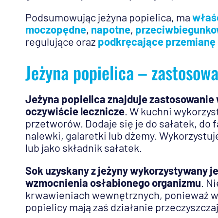
Podsumowując jeżyna popielica, ma
właśc
moczopędne
,
napotne
,
przeciwbiegunk
regulujące oraz
podkręcające przemianę 
Jeżyna popielica – zastosow
Jeżyna popielica znajduje zastosowanie 
oczywiście lecznicze
. W kuchni wykorzyst
przetworów. Dodaje się je do sałatek, do 
nalewki, galaretki lub dżemy. Wykorzystuj
lub jako składnik sałatek.
Sok uzyskany z jeżyny wykorzystywany jes
wzmocnienia osłabionego organizmu
. N
krwawieniach wewnętrznych, ponieważ wyk
popielicy mają zaś działanie przeczyszcza