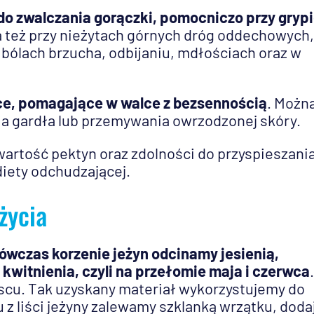
ę do zwalczania gorączki, pomocniczo przy gryp
 też przy nieżytach górnych dróg oddechowych,
 bólach brzucha, odbijaniu, mdłościach oraz w
ce, pomagające w walce z bezsennością
. Możn
a gardła lub przemywania owrzodzonej skóry.
wartość pektyn oraz zdolności do przyspieszani
diety odchudzającej.
życia
wówczas korzenie jeżyn odcinamy jesienią,
kwitnienia, czyli na przełomie maja i czerwca
.
scu. Tak uzyskany materiał wykorzystujemy do
z liści jeżyny zalewamy szklanką wrzątku, dod