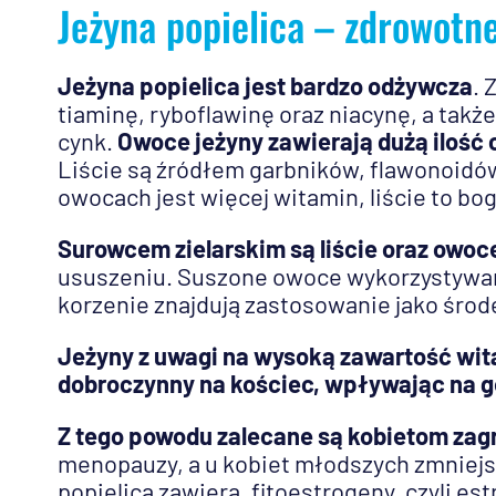
Jeżyna popielica – zdrowotn
Jeżyna popielica jest bardzo odżywcza
. 
tiaminę, ryboflawinę oraz niacynę, a także
cynk.
Owoce jeżyny zawierają dużą ilość
Liście są źródłem garbników, flawonoidó
owocach jest więcej witamin, liście to b
Surowcem zielarskim są liście oraz owoc
ususzeniu. Suszone owoce wykorzystywane
korzenie znajdują zastosowanie jako środ
Jeżyny z uwagi na wysoką zawartość wita
dobroczynny na kościec, wpływając na g
Z tego powodu zalecane są kobietom za
menopauzy, a u kobiet młodszych zmniej
popielica zawiera, fitoestrogeny, czyli es