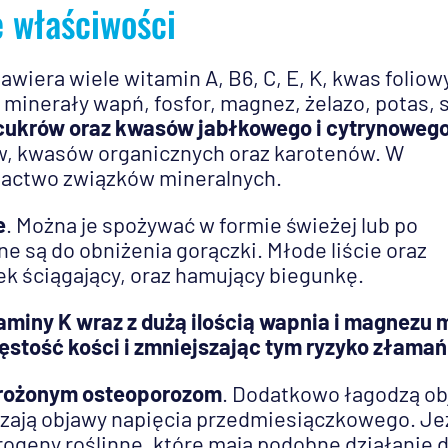
e właściwości
Zawiera wiele witamin A, B6, C, E, K, kwas foliow
 minerały wapń, fosfor, magnez, żelazo, potas, s
 cukrów oraz kwasów jabłkowego i cytrynoweg
w, kwasów organicznych oraz karotenów. W
ogactwo związków mineralnych.
e
. Można je spożywać w formie świeżej lub po
 są do obniżenia gorączki. Młode liście oraz
ek ściągający, oraz hamujący biegunkę.
miny K wraz z dużą ilością wapnia i magnezu 
ęstość kości i zmniejszając tym ryzyko złamań
grożonym osteoporozom
. Dodatkowo łagodzą o
szają objawy napięcia przedmiesiączkowego. Je
trogeny roślinne, które mają podobne działanie 