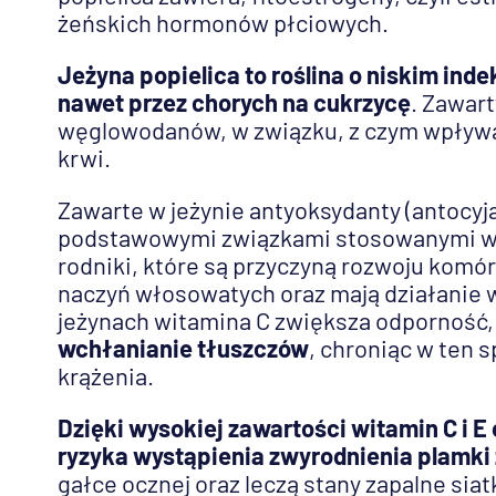
żeńskich hormonów płciowych.
Jeżyna popielica to roślina o niskim in
nawet przez chorych na cukrzycę
. Zawar
węglowodanów, w związku, z czym wpływa
krwi.
Zawarte w jeżynie antyoksydanty (antocyj
podstawowymi związkami stosowanymi 
rodniki, które są przyczyną rozwoju komó
naczyń włosowatych oraz mają działanie 
jeżynach witamina C zwiększa odporność,
wchłanianie tłuszczów
, chroniąc w ten 
krążenia.
Dzięki wysokiej zawartości witamin C i 
ryzyka wystąpienia zwyrodnienia plamki 
gałce ocznej oraz leczą stany zapalne sia