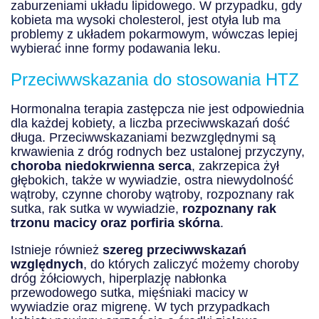
zaburzeniami układu lipidowego. W przypadku, gdy
kobieta ma wysoki cholesterol, jest otyła lub ma
problemy z układem pokarmowym, wówczas lepiej
wybierać inne formy podawania leku.
Przeciwwskazania do stosowania HTZ
Hormonalna terapia zastępcza nie jest odpowiednia
dla każdej kobiety, a liczba przeciwwskazań dość
długa. Przeciwwskazaniami bezwzględnymi są
krwawienia z dróg rodnych bez ustalonej przyczyny,
choroba niedokrwienna serca
, zakrzepica żył
głębokich, także w wywiadzie, ostra niewydolność
wątroby, czynne choroby wątroby, rozpoznany rak
sutka, rak sutka w wywiadzie,
rozpoznany rak
trzonu macicy oraz porfiria skórna
.
Istnieje również
szereg przeciwwskazań
względnych
, do których zaliczyć możemy choroby
dróg żółciowych, hiperplazję nabłonka
przewodowego sutka, mięśniaki macicy w
wywiadzie oraz migrenę. W tych przypadkach