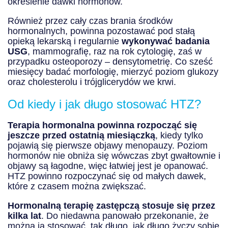
określenie dawki hormonów.
Również przez cały czas brania środków
hormonalnych, powinna pozostawać pod stałą
opieką lekarską i regularnie
wykonywać badania
USG
, mammografię, raz na rok cytologię, zaś w
przypadku osteoporozy – densytometrię. Co sześć
miesięcy badać morfologię, mierzyć poziom glukozy
oraz cholesterolu i trójglicerydów we krwi.
Od kiedy i jak długo stosować HTZ?
Terapia hormonalna powinna rozpocząć się
jeszcze przed ostatnią miesiączką
, kiedy tylko
pojawią się pierwsze objawy menopauzy. Poziom
hormonów nie obniża się wówczas zbyt gwałtownie i
objawy są łagodne, więc łatwiej jest je opanować.
HTZ powinno rozpoczynać się od małych dawek,
które z czasem można zwiększać.
Hormonalną terapię zastępczą stosuje się przez
kilka lat
. Do niedawna panowało przekonanie, że
można ją stosować, tak długo, jak długo życzy sobie