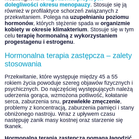
dolegliwości okresu menopauzy
. Stosuje się ją
również w profilaktyce schorzeń związanych z
przekwitaniem. Polega na
uzupełnianiu poziomu
hormonów
, których stężenie spada w
organizmie
kobiety w okresie klimakterium
. Stosuje się w tym
celu
terapię hormonalną z wykorzystaniem
progestagenu i estrogenu
.
Hormonalna terapia zastępcza – zalety
stosowania
Przekwitanie, które występuje między 45 a 55
rokiem życia powoduje szereg objawów fizycznych i
psychicznych. Do najczęściej występujących należą
uderzenia gorąca, wzmożona potliwość, kołatanie
serca, zaburzenia snu,
przewlekłe zmęczenie
,
problemy z koncentracją, zaburzenia pamięci i stany
obniżonego nastroju. Wraz z upływem czasu
następuję zanik masy kostnej oraz starzenie się
tkanek.
Hormonalna terapia zastępcza pomaga łagodzić