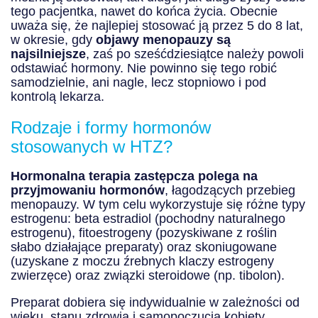
tego pacjentka, nawet do końca życia. Obecnie
uważa się, że najlepiej stosować ją przez 5 do 8 lat,
w okresie, gdy
objawy menopauzy są
najsilniejsze
, zaś po sześćdziesiątce należy powoli
odstawiać hormony. Nie powinno się tego robić
samodzielnie, ani nagle, lecz stopniowo i pod
kontrolą lekarza.
Rodzaje i formy hormonów
stosowanych w HTZ?
Hormonalna terapia zastępcza polega na
przyjmowaniu hormonów
, łagodzących przebieg
menopauzy. W tym celu wykorzystuje się różne typy
estrogenu: beta estradiol (pochodny naturalnego
estrogenu), fitoestrogeny (pozyskiwane z roślin
słabo działające preparaty) oraz skoniugowane
(uzyskane z moczu źrebnych klaczy estrogeny
zwierzęce) oraz związki steroidowe (np. tibolon).
Preparat dobiera się indywidualnie w zależności od
wieku, stanu zdrowia i samopoczucia kobiety.