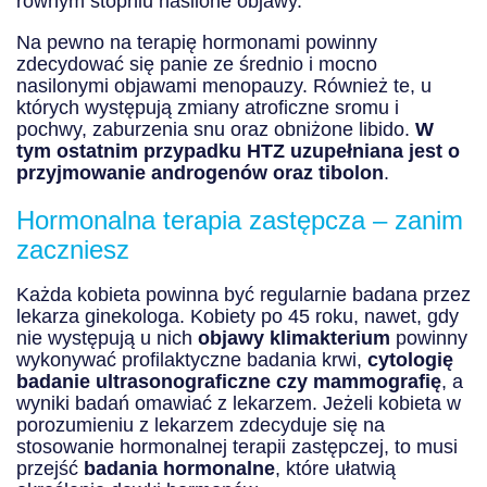
równym stopniu nasilone objawy.
Na pewno na terapię hormonami powinny
zdecydować się panie ze średnio i mocno
nasilonymi objawami menopauzy. Również te, u
których występują zmiany atroficzne sromu i
pochwy, zaburzenia snu oraz obniżone libido.
W
tym ostatnim przypadku HTZ uzupełniana jest o
przyjmowanie androgenów oraz tibolon
.
Hormonalna terapia zastępcza – zanim
zaczniesz
Każda kobieta powinna być regularnie badana przez
lekarza ginekologa. Kobiety po 45 roku, nawet, gdy
nie występują u nich
objawy klimakterium
powinny
wykonywać profilaktyczne badania krwi,
cytologię
badanie ultrasonograficzne czy mammografię
, a
wyniki badań omawiać z lekarzem. Jeżeli kobieta w
porozumieniu z lekarzem zdecyduje się na
stosowanie hormonalnej terapii zastępczej, to musi
przejść
badania hormonalne
, które ułatwią