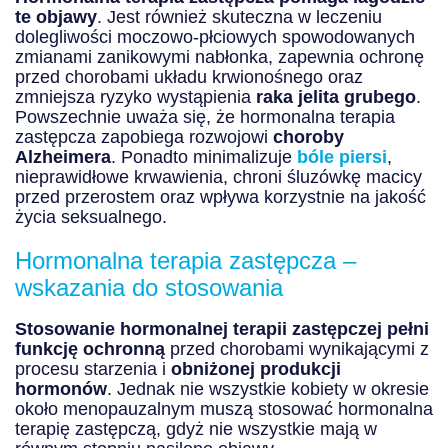
te objawy
. Jest również skuteczna w leczeniu
dolegliwości moczowo-płciowych spowodowanych
zmianami zanikowymi nabłonka, zapewnia ochronę
przed chorobami układu krwionośnego oraz
zmniejsza ryzyko wystąpienia
raka jelita grubego
.
Powszechnie uważa się, że hormonalna terapia
zastępcza zapobiega rozwojowi
choroby
Alzheimera
. Ponadto minimalizuje
bóle piersi
,
nieprawidłowe krwawienia, chroni śluzówkę macicy
przed przerostem oraz wpływa korzystnie na jakość
życia seksualnego.
Hormonalna terapia zastępcza –
wskazania do stosowania
Stosowanie hormonalnej terapii zastępczej pełni
funkcję ochronną
przed chorobami wynikającymi z
procesu starzenia i
obniżonej produkcji
hormonów
. Jednak nie wszystkie kobiety w okresie
około menopauzalnym muszą stosować hormonalna
terapię zastępczą, gdyż nie wszystkie mają w