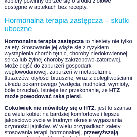
kobiety powinny oprzeć się o środki ziołowe
dostępne w aptekach bez recepty.
Hormonalna terapia zastępcza – skutki
uboczne
Hormonalna terapia zastępcza
to niestety nie tylko
zalety. Stosowanie jej wiąże się z ryzykiem
wystąpienia chorób tętnic, choroby niedokrwiennej
serca lub żylnej choroby zakrzepowo-zatorowej.
Może dojść do zaburzeń gospodarki
węglowodanowej, zaburzeń w metabolizmie
tłuszczów, otyłości brzusznej wraz z dolegliwościami
układu pokarmowego (wzdęcia, nudności, wymioty,
bóle brzucha). Istnieje też przekonanie, że
HTZ
może powodować raka piersi
.
Cokolwiek nie mówiłoby się o HTZ
, jest to szansa
da wielu kobiet na bardziej komfortowe i lepsze
jakościowo życie w trudnym okresie wygaszania
czynności jajników. W wielu przypadkach zalety
stosowania terapii hormonalnej,
przewyższają