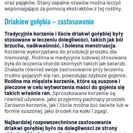
oraz pająków. Stany zapalne stawów można leczyć
wspomagająco za pomocą ekstraktów z tej rośliny.
Driakiew gołębia – zastosowanie
Tradycyjnie korzenie i liście driakwi gołębiej były
stosowane w leczeniu dolegliwości, takich jak ból
brzucha, nadkwaśność, i bolesna menstruacja
.
Korzenie wykorzystano do produkcji proszku dla
niemowląt. Roślina w medycynie ludowej stosowana
była do leczenia chorób skórnych takich jak świerzb.
Znalazła również swoje zastosowanie przy leczeniu
trudno gojących się ran, powodując szybsze gojenie.
Roślina ma mięsiste korzenie, które są suszone i
pieczone w celu wytworzenia maści do gojenia się
takich właśnie ran
. Sproszkowane korzenie są
również używane, jako przyjemny pachnący proszek.
Zarówno korzenie, jak i liście można żuć świeże lub w
formie suszonej, jako środek na kolki i zgagi.
Najbardziej rozpowszechnione zastosowanie
driakwi gołębiej było na dolegliwości ze strony