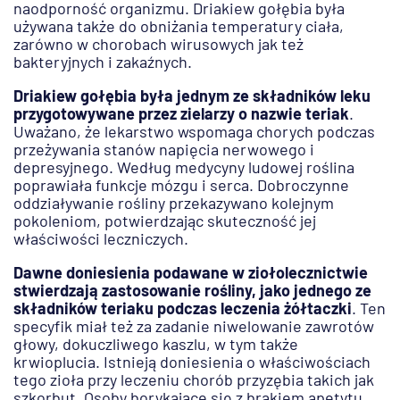
naodporność organizmu. Driakiew gołębia była
używana także do obniżania temperatury ciała,
zarówno w chorobach wirusowych jak też
bakteryjnych i zakaźnych.
Driakiew gołębia była jednym ze składników leku
przygotowywane przez zielarzy o nazwie teriak
.
Uważano, że lekarstwo wspomaga chorych podczas
przeżywania stanów napięcia nerwowego i
depresyjnego. Według medycyny ludowej roślina
poprawiała funkcje mózgu i serca. Dobroczynne
oddziaływanie rośliny przekazywano kolejnym
pokoleniom, potwierdzając skuteczność jej
właściwości leczniczych.
Dawne doniesienia podawane w ziołolecznictwie
stwierdzają zastosowanie rośliny, jako jednego ze
składników teriaku podczas leczenia żółtaczki
. Ten
specyfik miał też za zadanie niwelowanie zawrotów
głowy, dokuczliwego kaszlu, w tym także
krwioplucia. Istnieją doniesienia o właściwościach
tego zioła przy leczeniu chorób przyzębia takich jak
szkorbut. Osoby borykające się z brakiem apetytu