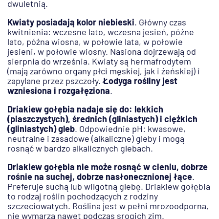
dwuletnią.
Kwiaty posiadają kolor niebieski
. Główny czas
kwitnienia: wczesne lato, wczesna jesień, późne
lato, późna wiosna, w połowie lata, w połowie
jesieni, w połowie wiosny. Nasiona dojrzewają od
sierpnia do września. Kwiaty są hermafrodytem
(mają zarówno organy płci męskiej, jak i żeńskiej) i
zapylane przez pszczoły.
Łodyga rośliny jest
wzniesiona i rozgałęziona
.
Driakiew gołębia nadaje się do: lekkich
(piaszczystych), średnich (gliniastych) i ciężkich
(gliniastych) gleb
. Odpowiednie pH: kwasowe,
neutralne i zasadowe (alkaliczne) gleby i mogą
rosnąć w bardzo alkalicznych glebach.
Driakiew gołębia nie może rosnąć w cieniu, dobrze
rośnie na suchej, dobrze nasłonecznionej łące
.
Preferuje suchą lub wilgotną glebę. Driakiew gołębia
to rodzaj roślin pochodzących z rodziny
szczeciowatych. Roślina jest w pełni mrozoodporna,
nie wymarza nawet podczas srogich zim.