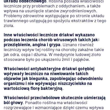
układu oddechowego
. Roślina posiada właściwości
lecznicze przy problemach z oddychaniem, a także
wpływa na usunięcie stanów zwyrodnieniowych.
Problemy zdrowotne występujące po stronie układu
trawiennego ustępują po spożyciu ekstraktów z tego
zioła.
Inne właściwości lecznicze driakwi wykazano
podczas leczenia chorób wirusowych takich jak:
przeziębienie, angina i grypa
. Uznano również
leczniczy wpływ tej rośliny na choroby zakaźne takie
jak odra, ospa i dżuma. W medycynie ludowej zioło
stosowane było po ukąszeniu żmii i pająków.
Właściwości antybakteryjne driakwi gołębiej
wpływały leczniczo na niwelowanie takich
objawów jak biegunka, zapobiegając odwodnieniu
organizmu i nie wpływając niszczycielsko na
wartościową florę bakteryjną
.
Właściwości przeciwbólowe skutecznie uśmierzają
ból głowy
. Ponadto roślina ma właściwości
rozgrzewające i wzmacniające dzięki czemu wpływa