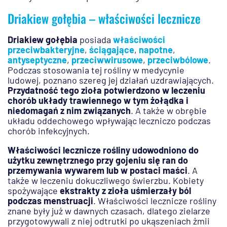
Driakiew gołębia – właściwości lecznicze
Driakiew gołębia
posiada
właściwości
przeciwbakteryjne
,
ściągające
,
napotne
,
antyseptyczne
,
przeciwwirusowe
,
przeciwbólowe
.
Podczas stosowania tej rośliny w medycynie
ludowej, poznano szereg jej działań uzdrawiających.
Przydatność tego zioła potwierdzono w leczeniu
chorób układy trawiennego w tym żołądka i
niedomagań z nim związanych
. A także w obrębie
układu oddechowego wpływając leczniczo podczas
chorób infekcyjnych.
Właściwości lecznicze rośliny udowodniono do
użytku zewnętrznego przy gojeniu się ran do
przemywania wywarem lub w postaci maści
. A
także w leczeniu dokuczliwego świerzbu. Kobiety
spożywające
ekstrakty z zioła uśmierzały ból
podczas menstruacji
. Właściwości lecznicze rośliny
znane były już w dawnych czasach, dlatego zielarze
przygotowywali z niej odtrutki po ukąszeniach żmii