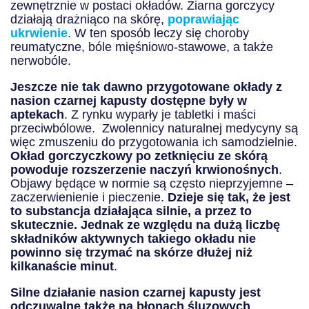
zewnętrznie w postaci okładów. Ziarna gorczycy
działają drażniąco na skórę,
poprawiając
ukrwienie
. W ten sposób leczy się choroby
reumatyczne, bóle mięśniowo-stawowe, a także
nerwobóle.
Jeszcze nie tak dawno przygotowane okłady z
nasion czarnej kapusty dostępne były w
aptekach
. Z rynku wyparły je tabletki i maści
przeciwbólowe. Zwolennicy naturalnej medycyny są
więc zmuszeniu do przygotowania ich samodzielnie.
Okład gorczyczkowy po zetknięciu ze skórą
powoduje rozszerzenie naczyń krwionośnych
.
Objawy będące w normie są często nieprzyjemne –
zaczerwienienie i pieczenie.
Dzieje się tak, że jest
to substancja działająca silnie, a przez to
skutecznie. Jednak ze względu na dużą liczbę
składników aktywnych takiego okładu nie
powinno się trzymać na skórze dłużej niż
kilkanaście minut
.
Silne działanie nasion czarnej kapusty jest
odczuwalne także na błonach śluzowych
.