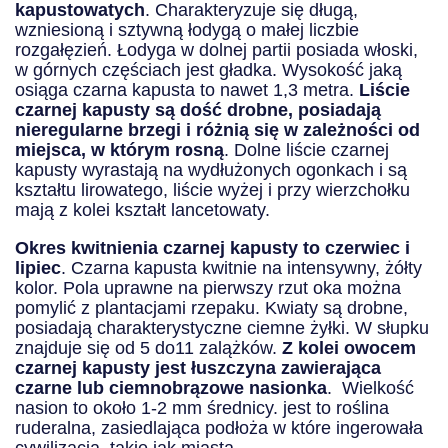
kapustowatych
. Charakteryzuje się długą,
wzniesioną i sztywną łodygą o małej liczbie
rozgałęzień. Łodyga w dolnej partii posiada włoski,
w górnych częściach jest gładka. Wysokość jaką
osiąga czarna kapusta to nawet 1,3 metra.
Liście
czarnej kapusty są dość drobne, posiadają
nieregularne brzegi i różnią się w zależności od
miejsca, w którym rosną
. Dolne liście czarnej
kapusty wyrastają na wydłużonych ogonkach i są
kształtu lirowatego, liście wyżej i przy wierzchołku
mają z kolei kształt lancetowaty.
Okres kwitnienia czarnej kapusty to czerwiec i
lipiec
. Czarna kapusta kwitnie na intensywny, żółty
kolor. Pola uprawne na pierwszy rzut oka można
pomylić z plantacjami rzepaku. Kwiaty są drobne,
posiadają charakterystyczne ciemne żyłki. W słupku
znajduje się od 5 do11 zalążków.
Z kolei owocem
czarnej kapusty jest łuszczyna zawierająca
czarne lub ciemnobrązowe nasionka
. Wielkość
nasion to około 1-2 mm średnicy. jest to roślina
ruderalna, zasiedlająca podłoża w które ingerowała