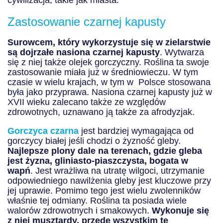
cywilizacja, takie jak miasta.
Zastosowanie czarnej kapusty
Surowcem, który wykorzystuje się w zielarstwie
są dojrzałe nasiona czarnej kapusty
. Wytwarza
się z niej także olejek gorczyczny. Roślina ta swoje
zastosowanie miała już w średniowieczu. W tym
czasie w wielu krajach, w tym w Polsce stosowana
była jako przyprawa. Nasiona czarnej kapusty już w
XVII wieku zalecano także ze względów
zdrowotnych, uznawano ją także za afrodyzjak.
Gorczyca czarna
jest bardziej wymagająca od
gorczycy białej jeśli chodzi o żyzność gleby.
Najlepsze plony dale na terenach, gdzie gleba
jest żyzna, gliniasto-piaszczysta, bogata w
wapń
. Jest wrażliwa na utratę wilgoci, utrzymanie
odpowiedniego nawilżenia gleby jest kluczowe przy
jej uprawie. Pomimo tego jest wielu zwolenników
właśnie tej odmiany. Roślina ta posiada wiele
walorów zdrowotnych i smakowych.
Wykonuje się
z niej musztardy, przede wszystkim te