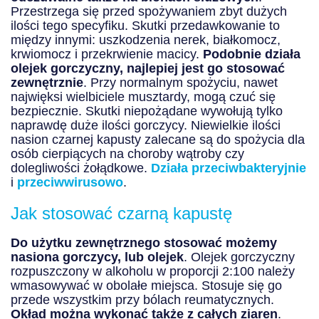
Przestrzega się przed spożywaniem zbyt dużych
ilości tego specyfiku. Skutki przedawkowanie to
między innymi: uszkodzenia nerek, białkomocz,
krwiomocz i przekrwienie macicy.
Podobnie działa
olejek gorczyczny, najlepiej jest go stosować
zewnętrznie
. Przy normalnym spożyciu, nawet
najwięksi wielbiciele musztardy, mogą czuć się
bezpiecznie. Skutki niepożądane wywołują tylko
naprawdę duże ilości gorczycy. Niewielkie ilości
nasion czarnej kapusty zalecane są do spożycia dla
osób cierpiących na choroby wątroby czy
dolegliwości żołądkowe.
Działa przeciwbakteryjnie
i
przeciwwirusowo
.
Jak stosować czarną kapustę
Do użytku zewnętrznego stosować możemy
nasiona gorczycy, lub olejek
. Olejek gorczyczny
rozpuszczony w alkoholu w proporcji 2:100 należy
wmasowywać w obolałe miejsca. Stosuje się go
przede wszystkim przy bólach reumatycznych.
Okład można wykonać także z całych ziaren
.