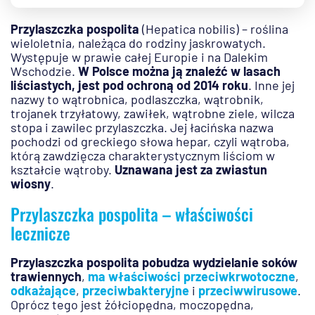
Przylaszczka pospolita
(Hepatica nobilis) – roślina
wieloletnia, należąca do rodziny jaskrowatych.
Występuje w prawie całej Europie i na Dalekim
Wschodzie.
W Polsce można ją znaleźć w lasach
liściastych, jest pod ochroną od 2014 roku
. Inne jej
nazwy to wątrobnica, podlaszczka, wątrobnik,
trojanek trzyłatowy, zawiłek, wątrobne ziele, wilcza
stopa i zawilec przylaszczka. Jej łacińska nazwa
pochodzi od greckiego słowa hepar, czyli wątroba,
którą zawdzięcza charakterystycznym liściom w
kształcie wątroby.
Uznawana jest za zwiastun
wiosny
.
Przylaszczka pospolita – właściwości
lecznicze
Przylaszczka pospolita pobudza wydzielanie soków
trawiennych
,
ma właściwości przeciwkrwotoczne
,
odkażające
,
przeciwbakteryjne
i
przeciwwirusowe
.
Oprócz tego jest żółciopędna, moczopędna,