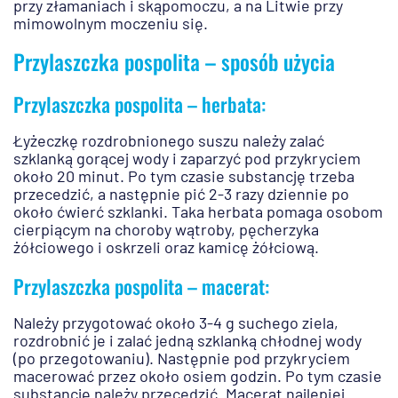
przy złamaniach i skąpomoczu, a na Litwie przy
mimowolnym moczeniu się.
Przylaszczka pospolita – sposób użycia
Przylaszczka pospolita – herbata:
Łyżeczkę rozdrobnionego suszu należy zalać
szklanką gorącej wody i zaparzyć pod przykryciem
około 20 minut. Po tym czasie substancję trzeba
przecedzić, a następnie pić 2-3 razy dziennie po
około ćwierć szklanki. Taka herbata pomaga osobom
cierpiącym na choroby wątroby, pęcherzyka
żółciowego i oskrzeli oraz kamicę żółciową.
Przylaszczka pospolita – macerat:
Należy przygotować około 3-4 g suchego ziela,
rozdrobnić je i zalać jedną szklanką chłodnej wody
(po przegotowaniu). Następnie pod przykryciem
macerować przez około osiem godzin. Po tym czasie
substancję należy przecedzić. Macerat najlepiej