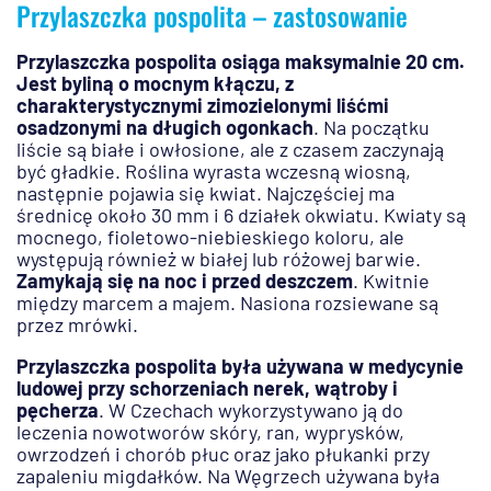
Przylaszczka pospolita – zastosowanie
Przylaszczka pospolita osiąga maksymalnie 20 cm.
Jest byliną o mocnym kłączu, z
charakterystycznymi zimozielonymi liśćmi
osadzonymi na długich ogonkach
. Na początku
liście są białe i owłosione, ale z czasem zaczynają
być gładkie. Roślina wyrasta wczesną wiosną,
następnie pojawia się kwiat. Najczęściej ma
średnicę około 30 mm i 6 działek okwiatu. Kwiaty są
mocnego, fioletowo-niebieskiego koloru, ale
występują również w białej lub różowej barwie.
Zamykają się na noc i przed deszczem
. Kwitnie
między marcem a majem. Nasiona rozsiewane są
przez mrówki.
Przylaszczka pospolita była używana w medycynie
ludowej przy schorzeniach nerek, wątroby i
pęcherza
. W Czechach wykorzystywano ją do
leczenia nowotworów skóry, ran, wyprysków,
owrzodzeń i chorób płuc oraz jako płukanki przy
zapaleniu migdałków. Na Węgrzech używana była