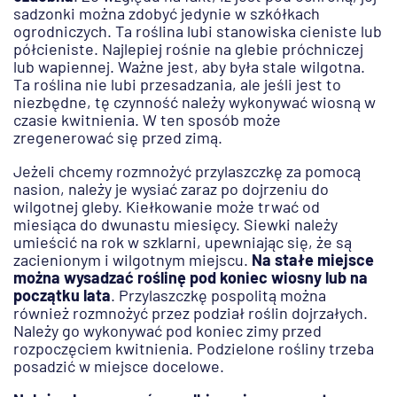
sadzonki można zdobyć jedynie w szkółkach
ogrodniczych. Ta roślina lubi stanowiska cieniste lub
półcieniste. Najlepiej rośnie na glebie próchniczej
lub wapiennej. Ważne jest, aby była stale wilgotna.
Ta roślina nie lubi przesadzania, ale jeśli jest to
niezbędne, tę czynność należy wykonywać wiosną w
czasie kwitnienia. W ten sposób może
zregenerować się przed zimą.
Jeżeli chcemy rozmnożyć przylaszczkę za pomocą
nasion, należy je wysiać zaraz po dojrzeniu do
wilgotnej gleby. Kiełkowanie może trwać od
miesiąca do dwunastu miesięcy. Siewki należy
umieścić na rok w szklarni, upewniając się, że są
zacienionym i wilgotnym miejscu.
Na stałe miejsce
można wysadzać roślinę pod koniec wiosny lub na
początku lata
. Przylaszczkę pospolitą można
również rozmnożyć przez podział roślin dojrzałych.
Należy go wykonywać pod koniec zimy przed
rozpoczęciem kwitnienia. Podzielone rośliny trzeba
posadzić w miejsce docelowe.