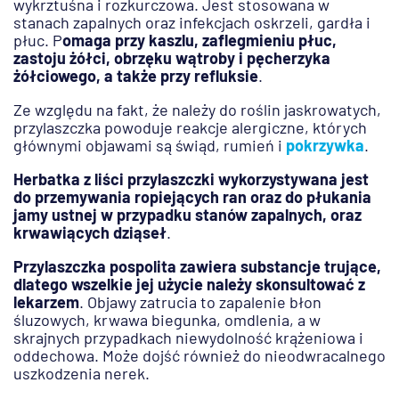
wykrztuśna i rozkurczowa. Jest stosowana w
stanach zapalnych oraz infekcjach oskrzeli, gardła i
płuc. P
omaga przy kaszlu, zaflegmieniu płuc,
zastoju żółci, obrzęku wątroby i pęcherzyka
żółciowego, a także przy refluksie
.
Ze względu na fakt, że należy do roślin jaskrowatych,
przylaszczka powoduje reakcje alergiczne, których
głównymi objawami są świąd, rumień i
pokrzywka
.
Herbatka z liści przylaszczki wykorzystywana jest
do przemywania ropiejących ran oraz do płukania
jamy ustnej w przypadku stanów zapalnych, oraz
krwawiących dziąseł
.
Przylaszczka pospolita zawiera substancje trujące,
dlatego wszelkie jej użycie należy skonsultować z
lekarzem
. Objawy zatrucia to zapalenie błon
śluzowych, krwawa biegunka, omdlenia, a w
skrajnych przypadkach niewydolność krążeniowa i
oddechowa. Może dojść również do nieodwracalnego
uszkodzenia nerek.