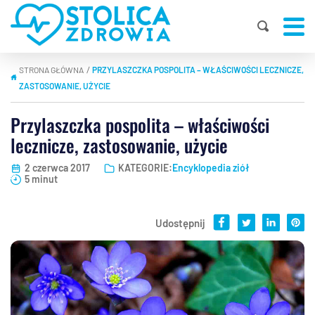
STRONA GŁÓWNA
PRZYLASZCZKA POSPOLITA – WŁAŚCIWOŚCI LECZNICZE,
|
ZASTOSOWANIE, UŻYCIE
Przylaszczka pospolita – właściwości
lecznicze, zastosowanie, użycie
2 czerwca 2017
KATEGORIE:
Encyklopedia ziół
5 minut
Udostępnij