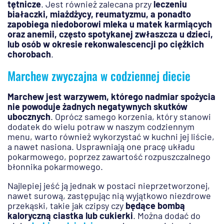
tętnicze
. Jest również zalecana przy
leczeniu
białaczki, miażdżycy, reumatyzmu, a ponadto
zapobiega niedoborowi mleka u matek karmiących
oraz anemii, często spotykanej zwłaszcza u dzieci,
lub osób w okresie rekonwalescencji po ciężkich
chorobach
.
Marchew zwyczajna w codziennej diecie
Marchew jest warzywem, którego nadmiar spożycia
nie powoduje żadnych negatywnych skutków
ubocznych
. Oprócz samego korzenia, który stanowi
dodatek do wielu potraw w naszym codziennym
menu, warto również wykorzystać w kuchni jej liście,
a nawet nasiona. Usprawniają one pracę układu
pokarmowego, poprzez zawartość rozpuszczalnego
błonnika pokarmowego.
Najlepiej jeść ją jednak w postaci nieprzetworzonej,
nawet surową, zastępując nią wyjątkowo niezdrowe
przekąski, takie jak czipsy czy
będące bombą
kaloryczną ciastka lub cukierki
. Można dodać do