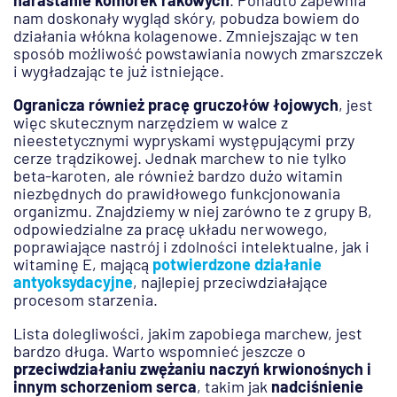
narastanie komórek rakowych
. Ponadto zapewnia
nam doskonały wygląd skóry, pobudza bowiem do
działania włókna kolagenowe. Zmniejszając w ten
sposób możliwość powstawiania nowych zmarszczek
i wygładzając te już istniejące.
Ogranicza również pracę gruczołów łojowych
, jest
więc skutecznym narzędziem w walce z
nieestetycznymi wypryskami występującymi przy
cerze trądzikowej. Jednak marchew to nie tylko
beta-karoten, ale również bardzo dużo witamin
niezbędnych do prawidłowego funkcjonowania
organizmu. Znajdziemy w niej zarówno te z grupy B,
odpowiedzialne za pracę układu nerwowego,
poprawiające nastrój i zdolności intelektualne, jak i
witaminę E, mającą
potwierdzone działanie
antyoksydacyjne
, najlepiej przeciwdziałające
procesom starzenia.
Lista dolegliwości, jakim zapobiega marchew, jest
bardzo długa. Warto wspomnieć jeszcze o
przeciwdziałaniu zwężaniu naczyń krwionośnych i
innym schorzeniom serca
, takim jak
nadciśnienie