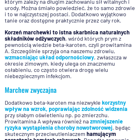
którym zależy na długim zachowaniu sił witalnych i
urody. Można śmiało powiedzieć, że to samo zdrowie
i to w najczystszej postaci. Dodatkowo wyjątkowo
tanie oraz dostępne praktycznie przez cały rok.
Korzeń marchewki to istna skarbnica naturalnych
składników odżywczych
, wśród których prym z
pewnością wiedzie beta-karoten, czyli prowitamina
A. Szczególnie sprzyja ona naszemu zdrowiu,
wzmacniając układ odpornościowy
, zwłaszcza w
okresie zimowym, kiedy ulega on znacznemu
osłabieniu, co często otwiera drogę wielu
niebezpiecznym infekcjom.
Marchew zwyczajna
Dodatkowo beta-karoten ma niezwykle
korzystny
wpływ na wzrok, poprawiając zdolność widzenia
przy słabym oświetleniu np. po zmierzchu.
Prowitamina A wpływa również na
zmniejszenie
ryzyka wystąpienia choroby nowotworowej
, będąc
skutecznym przeciwutleniaczem
hamującym