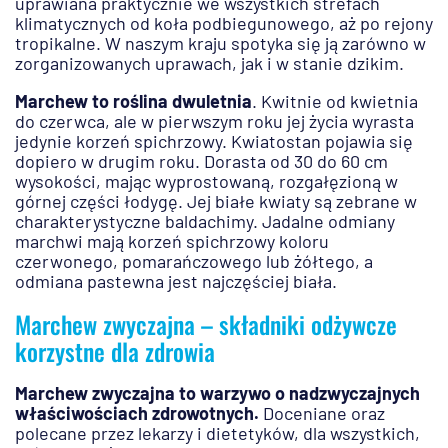
uprawiana praktycznie we wszystkich strefach
klimatycznych od koła podbiegunowego, aż po rejony
tropikalne. W naszym kraju spotyka się ją zarówno w
zorganizowanych uprawach, jak i w stanie dzikim.
Marchew to roślina dwuletnia
. Kwitnie od kwietnia
do czerwca, ale w pierwszym roku jej życia wyrasta
jedynie korzeń spichrzowy. Kwiatostan pojawia się
dopiero w drugim roku. Dorasta od 30 do 60 cm
wysokości, mając wyprostowaną, rozgałęzioną w
górnej części łodygę. Jej białe kwiaty są zebrane w
charakterystyczne baldachimy. Jadalne odmiany
marchwi mają korzeń spichrzowy koloru
czerwonego, pomarańczowego lub żółtego, a
odmiana pastewna jest najczęściej biała.
Marchew zwyczajna – składniki odżywcze
korzystne dla zdrowia
Marchew zwyczajna to warzywo o nadzwyczajnych
właściwościach zdrowotnych.
Doceniane oraz
polecane przez lekarzy i dietetyków, dla wszystkich,