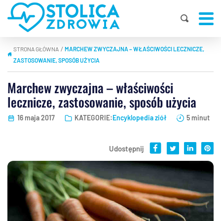
STRONA GŁÓWNA
MARCHEW ZWYCZAJNA – WŁAŚCIWOŚCI LECZNICZE,
|
ZASTOSOWANIE, SPOSÓB UŻYCIA
Marchew zwyczajna – właściwości
lecznicze, zastosowanie, sposób użycia
16 maja 2017
KATEGORIE:
Encyklopedia ziół
5 minut
Udostępnij