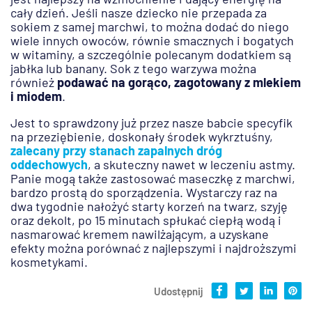
cały dzień. Jeśli nasze dziecko nie przepada za
sokiem z samej marchwi, to można dodać do niego
wiele innych owoców, równie smacznych i bogatych
w witaminy, a szczególnie polecanym dodatkiem są
jabłka lub banany. Sok z tego warzywa można
również
podawać na gorąco, zagotowany z mlekiem
i miodem
.
Jest to sprawdzony już przez nasze babcie specyfik
na przeziębienie, doskonały środek wykrztuśny,
zalecany przy stanach zapalnych dróg
oddechowych
, a skuteczny nawet w leczeniu astmy.
Panie mogą także zastosować maseczkę z marchwi,
bardzo prostą do sporządzenia. Wystarczy raz na
dwa tygodnie nałożyć starty korzeń na twarz, szyję
oraz dekolt, po 15 minutach spłukać ciepłą wodą i
nasmarować kremem nawilżającym, a uzyskane
efekty można porównać z najlepszymi i najdroższymi
kosmetykami.
Udostępnij