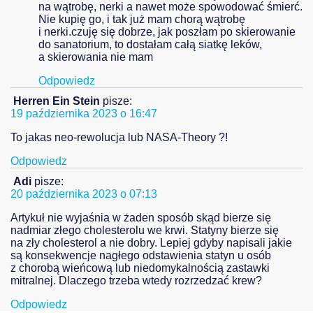
na wątrobę, nerki a nawet może spowodować śmierć.
Nie kupię go, i tak już mam chorą wątrobę
i nerki.czuję się dobrze, jak poszłam po skierowanie
do sanatorium, to dostałam całą siatkę leków,
a skierowania nie mam
Odpowiedz
Herren Ein Stein
pisze:
19 października 2023 o 16:47
To jakas neo-rewolucja lub NASA-Theory ?!
Odpowiedz
Adi
pisze:
20 października 2023 o 07:13
Artykuł nie wyjaśnia w żaden sposób skąd bierze się
nadmiar złego cholesterolu we krwi. Statyny bierze się
na zły cholesterol a nie dobry. Lepiej gdyby napisali jakie
są konsekwencje nagłego odstawienia statyn u osób
z chorobą wieńcową lub niedomykalnością zastawki
mitralnej. Dlaczego trzeba wtedy rozrzedzać krew?
Odpowiedz