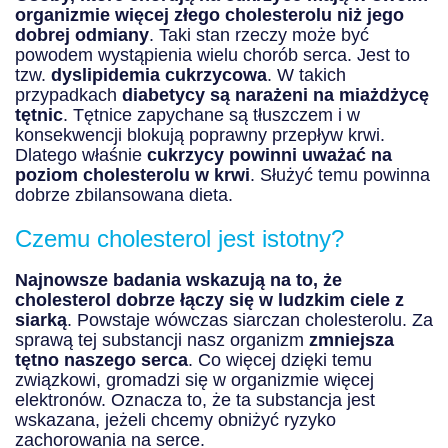
organizmie więcej złego cholesterolu niż jego
dobrej odmiany
. Taki stan rzeczy może być
powodem wystąpienia wielu chorób serca. Jest to
tzw.
dyslipidemia cukrzycowa
. W takich
przypadkach
diabetycy są narażeni na miażdżycę
tętnic
. Tętnice zapychane są tłuszczem i w
konsekwencji blokują poprawny przepływ krwi.
Dlatego właśnie
cukrzycy powinni uważać na
poziom cholesterolu w krwi
. Służyć temu powinna
dobrze zbilansowana dieta.
Czemu cholesterol jest istotny?
Najnowsze badania wskazują na to, że
cholesterol dobrze łączy się w ludzkim ciele z
siarką
. Powstaje wówczas siarczan cholesterolu. Za
sprawą tej substancji nasz organizm
zmniejsza
tętno naszego serca
. Co więcej dzięki temu
związkowi, gromadzi się w organizmie więcej
elektronów. Oznacza to, że ta substancja jest
wskazana, jeżeli chcemy obniżyć ryzyko
zachorowania na serce.