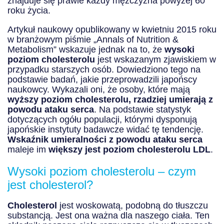
znajduje się prawie każdy mężczyzna powyżej 60
roku życia.
Artykuł naukowy opublikowany w kwietniu 2015 roku
w branżowym piśmie „Annals of Nutrition &
Metabolism” wskazuje jednak na to, że
wysoki
poziom cholesterolu
jest wskazanym zjawiskiem w
przypadku starszych osób. Dowiedziono tego na
podstawie badań, jakie przeprowadzili japońscy
naukowcy. Wykazali oni, że osoby, które mają
wyższy poziom cholesterolu, rzadziej umierają z
powodu ataku serca
. Na podstawie statystyk
dotyczących ogółu populacji, którymi dysponują
japońskie instytuty badawcze widać tę tendencję.
Wskaźnik umieralności z powodu ataku serca
maleje im
większy jest poziom cholesterolu LDL
.
Wysoki poziom cholesterolu – czym
jest cholesterol?
Cholesterol
jest woskowatą, podobną do tłuszczu
substancją. Jest ona ważna dla naszego ciała. Ten