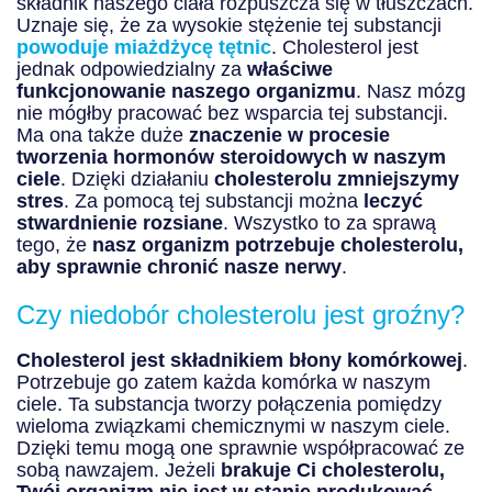
składnik naszego ciała rozpuszcza się w tłuszczach.
Uznaje się, że za wysokie stężenie tej substancji
powoduje miażdżycę tętnic
. Cholesterol jest
jednak odpowiedzialny za
właściwe
funkcjonowanie naszego organizmu
. Nasz mózg
nie mógłby pracować bez wsparcia tej substancji.
Ma ona także duże
znaczenie w procesie
tworzenia hormonów steroidowych w naszym
ciele
. Dzięki działaniu
cholesterolu zmniejszymy
stres
. Za pomocą tej substancji można
leczyć
stwardnienie rozsiane
. Wszystko to za sprawą
tego, że
nasz organizm potrzebuje cholesterolu,
aby sprawnie chronić nasze nerwy
.
Czy niedobór cholesterolu jest groźny?
Cholesterol jest składnikiem błony komórkowej
.
Potrzebuje go zatem każda komórka w naszym
ciele. Ta substancja tworzy połączenia pomiędzy
wieloma związkami chemicznymi w naszym ciele.
Dzięki temu mogą one sprawnie współpracować ze
sobą nawzajem. Jeżeli
brakuje Ci cholesterolu,