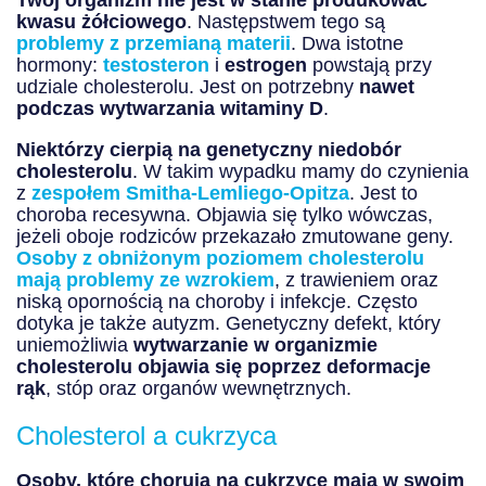
Twój organizm nie jest w stanie produkować
kwasu żółciowego
. Następstwem tego są
problemy z przemianą materii
. Dwa istotne
hormony:
testosteron
i
estrogen
powstają przy
udziale cholesterolu. Jest on potrzebny
nawet
podczas wytwarzania witaminy D
.
Niektórzy cierpią na genetyczny niedobór
cholesterolu
. W takim wypadku mamy do czynienia
z
zespołem Smitha-Lemliego-Opitza
. Jest to
choroba recesywna. Objawia się tylko wówczas,
jeżeli oboje rodziców przekazało zmutowane geny.
Osoby z obniżonym poziomem cholesterolu
mają problemy ze wzrokiem
, z trawieniem oraz
niską opornością na choroby i infekcje. Często
dotyka je także autyzm. Genetyczny defekt, który
uniemożliwia
wytwarzanie w organizmie
cholesterolu objawia się poprzez deformacje
rąk
, stóp oraz organów wewnętrznych.
Cholesterol a cukrzyca
Osoby, które chorują na cukrzyce mają w swoim