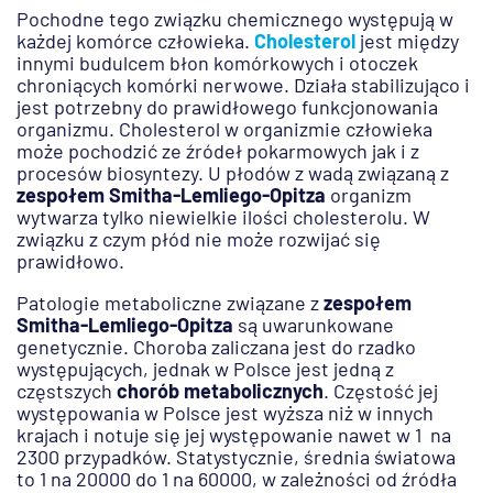
Pochodne tego związku chemicznego występują w
każdej komórce człowieka.
Cholesterol
jest między
innymi budulcem błon komórkowych i otoczek
chroniących komórki nerwowe. Działa stabilizująco i
jest potrzebny do prawidłowego funkcjonowania
organizmu. Cholesterol w organizmie człowieka
może pochodzić ze źródeł pokarmowych jak i z
procesów biosyntezy. U płodów z wadą związaną z
zespołem Smitha-Lemliego-Opitza
organizm
wytwarza tylko niewielkie ilości cholesterolu. W
związku z czym płód nie może rozwijać się
prawidłowo.
Patologie metaboliczne związane z
zespołem
Smitha-Lemliego-Opitza
są uwarunkowane
genetycznie. Choroba zaliczana jest do rzadko
występujących, jednak w Polsce jest jedną z
częstszych
chorób metabolicznych
. Częstość jej
występowania w Polsce jest wyższa niż w innych
krajach i notuje się jej występowanie nawet w 1 na
2300 przypadków. Statystycznie, średnia światowa
to 1 na 20000 do 1 na 60000, w zależności od źródła