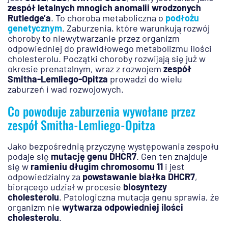
zespół letalnych mnogich anomalii wrodzonych
Rutledge’a
. To choroba metaboliczna o
podłożu
genetycznym
. Zaburzenia, które warunkują rozwój
choroby to niewytwarzanie przez organizm
odpowiedniej do prawidłowego metabolizmu ilości
cholesterolu. Początki choroby rozwijają się już w
okresie prenatalnym, wraz z rozwojem
zespół
Smitha-Lemliego-Opitza
prowadzi do wielu
zaburzeń i wad rozwojowych.
Co powoduje zaburzenia wywołane przez
zespół Smitha-Lemliego-Opitza
Jako bezpośrednią przyczynę występowania zespołu
podaje się
mutację genu DHCR7
. Gen ten znajduje
się w
ramieniu długim chromosomu 11
i jest
odpowiedzialny za
powstawanie białka DHCR7
,
biorącego udział w procesie
biosyntezy
cholesterolu
. Patologiczna mutacja genu sprawia, że
organizm nie
wytwarza odpowiedniej ilości
cholesterolu
.