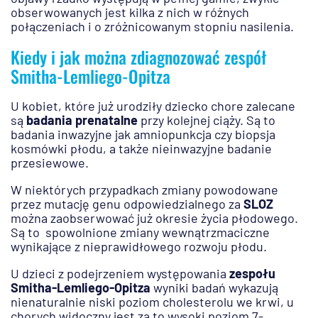
obserwowanych jest kilka z nich w różnych
połączeniach i o zróżnicowanym stopniu nasilenia.
Kiedy i jak można zdiagnozować zespół
Smitha-Lemliego-Opitza
U kobiet, które już urodziły dziecko chore zalecane
są
badania prenatalne
przy kolejnej ciąży. Są to
badania inwazyjne jak amniopunkcja czy biopsja
kosmówki płodu, a także nieinwazyjne badanie
przesiewowe.
W niektórych przypadkach zmiany powodowane
przez mutację genu odpowiedzialnego za
SLOZ
można zaobserwować już okresie życia płodowego.
Są to spowolnione zmiany wewnątrzmaciczne
wynikające z nieprawidłowego rozwoju płodu.
U dzieci z podejrzeniem występowania
zespołu
Smitha-Lemliego-Opitza
wyniki badań wykazują
nienaturalnie niski poziom cholesterolu we krwi, u
chorych widoczny jest za to wysoki poziom 7-