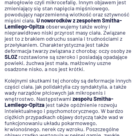
małogłowie czyli mikrocefalię. Innym objawem jest
zmieniający się stan napięcia mięśniowego,
powodujący naprzemienną wiotkość oraz sztywność
mięśni ciała.
U noworodków z zespołem Smitha-
Lemliego-Opitza
obserwujemy także wolny i
nieprawidłowo niski przyrost masy ciała. Związane
jest to z brakiem odruchu ssania i trudnościami z
przełykaniem. Charakterystyczna jest także
deformacja twarzy związana z chorobą: oczy osoby ze
SLOZ
rozstawione są szeroko i posiadają opadające
powieki, żuchwa jest mała, małżowiny uszne
osadzone nisko, a nos jest krótki.
Kolejnymi skutkami tej choroby są deformacje innych
części ciała, jak polidaktylia czy syndaktylia, a także
wady narządów płciowych jak mikropenis i
wnętrostwo. Następstwami
zespołu Smitha-
Lemliego-Opitza
jest także opóźnienie rozwoju
intelektualnego i psychomotorycznego. W bardzo
ciężkich przypadkach objawy dotyczą także wad w
funkcjonowaniu układu pokarmowego,
krwionośnego, nerek czy wzroku. Poszczególne
objawy rzadko występują w pełnej gamie, zwykle