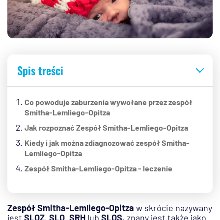
Spis treści
Co powoduje zaburzenia wywołane przez zespół
Smitha-Lemliego-Opitza
Jak rozpoznać Zespół Smitha-Lemliego-Opitza
Kiedy i jak można zdiagnozować zespół Smitha-
Lemliego-Opitza
Zespół Smitha-Lemliego-Opitza - leczenie
Zespół Smitha-Lemliego-Opitza
w skrócie nazywany
jest
SLOZ
,
SLO
,
SRH
lub
SLOS
, znany jest także jako