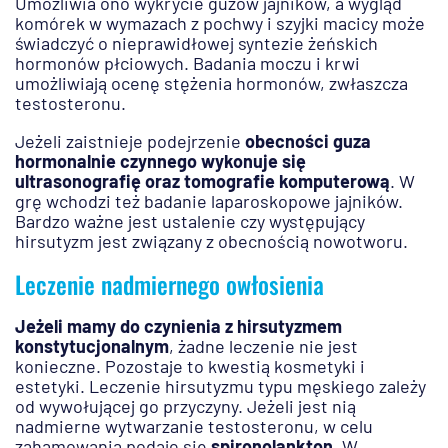
Umożliwia ono wykrycie guzów jajników, a wygląd
komórek w wymazach z pochwy i szyjki macicy może
świadczyć o nieprawidłowej syntezie żeńskich
hormonów płciowych. Badania moczu i krwi
umożliwiają ocenę stężenia hormonów, zwłaszcza
testosteronu.
Jeżeli zaistnieje podejrzenie
obecności guza
hormonalnie czynnego wykonuje się
ultrasonografię oraz tomografie komputerową
. W
grę wchodzi też badanie laparoskopowe jajników.
Bardzo ważne jest ustalenie czy występujący
hirsutyzm jest związany z obecnością nowotworu.
Leczenie nadmiernego owłosienia
Jeżeli mamy do czynienia z hirsutyzmem
konstytucjonalnym
, żadne leczenie nie jest
konieczne. Pozostaje to kwestią kosmetyki i
estetyki. Leczenie hirsutyzmu typu męskiego zależy
od wywołującej go przyczyny. Jeżeli jest nią
nadmierne wytwarzanie testosteronu, w celu
zahamowania podaje się
spironolankton
. W