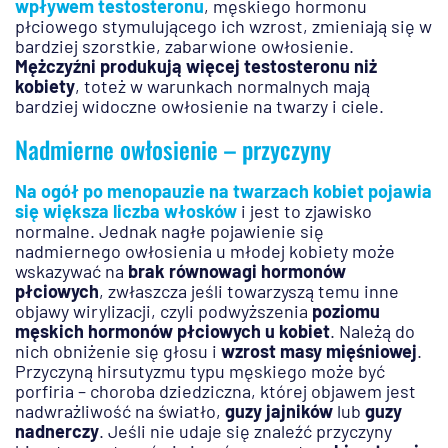
wpływem testosteronu
, męskiego hormonu
płciowego stymulującego ich wzrost, zmieniają się w
bardziej szorstkie, zabarwione owłosienie.
Mężczyźni produkują więcej testosteronu niż
kobiety
, toteż w warunkach normalnych mają
bardziej widoczne owłosienie na twarzy i ciele.
Nadmierne owłosienie – przyczyny
Na ogół po menopauzie na twarzach kobiet pojawia
się większa liczba włosków
i jest to zjawisko
normalne. Jednak nagłe pojawienie się
nadmiernego owłosienia u młodej kobiety może
wskazywać na
brak równowagi hormonów
płciowych
, zwłaszcza jeśli towarzyszą temu inne
objawy wirylizacji, czyli podwyższenia
poziomu
męskich hormonów płciowych u kobiet
. Należą do
nich obniżenie się głosu i
wzrost masy mięśniowej
.
Przyczyną hirsutyzmu typu męskiego może być
porfiria – choroba dziedziczna, której objawem jest
nadwrażliwość na światło,
guzy jajników
lub
guzy
nadnerczy
. Jeśli nie udaje się znaleźć przyczyny