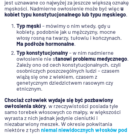
jest uznawane co najwyżej za jeszcze większą oznakę
męskości. Nadmierne owłosienie może być więc
u
kobiet typu konstytucjonalnego lub typu męskiego
.
Typ męski
– mówimy o nim wtedy, gdy u
kobiety, podobnie jak u mężczyzny, mocne
włosy rosną na twarzy, tułowiu i kończynach.
Ma podłoże hormonalne
.
Typ konstytucjonalny
– w nim nadmierne
owłosienie nie s
tanowi problemu medycznego
.
Zależy ono od cech konstytucjonalnych, czyli
osobniczych poszczególnych ludzi – czasem
wiążą się one z wiekiem, czasem z
genetycznym dziedzictwem rasowym czy
etnicznym.
Chociaż człowiek wydaje się być pozbawiony
owłosienia skóry
, w rzeczywistości posiada tyle
samo torebek włosowych co małpy, w większości
wyrasta z nich jednak jedynie cieniutki i
niezabarwiony meszek. W okresie pokwitania
niektóre z tych
niemal niewidocznych włosków pod