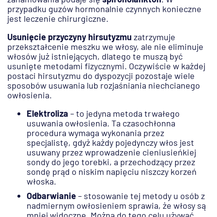
przypadku guzów hormonalnie czynnych konieczne
jest leczenie chirurgiczne.
Usunięcie przyczyny hirsutyzmu
zatrzymuje
przekształcenie meszku we włosy, ale nie eliminuje
włosów już istniejących, dlatego te muszą być
usunięte metodami fizycznymi. Oczywiście w każdej
postaci hirsutyzmu do dyspozycji pozostaje wiele
sposobów usuwania lub rozjaśniania niechcianego
owłosienia.
Elektroliza
– to jedyna metoda trwałego
usuwania owłosienia. Ta czasochłonna
procedura wymaga wykonania przez
specjalistę, gdyż każdy pojedynczy włos jest
usuwany przez wprowadzenie cieniusieńkiej
sondy do jego torebki, a przechodzący przez
sondę prąd o niskim napięciu niszczy korzeń
włoska.
Odbarwianie
– stosowanie tej metody u osób z
nadmiernym owłosieniem sprawia, że włosy są
mniej widoczne. Można do tego celu używać