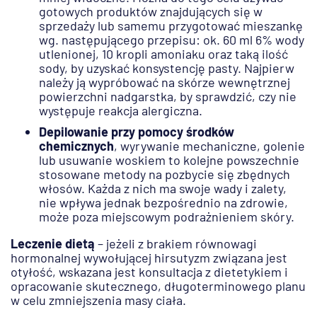
gotowych produktów znajdujących się w
sprzedaży lub samemu przygotować mieszankę
wg. następującego przepisu: ok. 60 ml 6% wody
utlenionej, 10 kropli amoniaku oraz taką ilość
sody, by uzyskać konsystencję pasty. Najpierw
należy ją wypróbować na skórze wewnętrznej
powierzchni nadgarstka, by sprawdzić, czy nie
występuje reakcja alergiczna.
Depilowanie przy pomocy środków
chemicznych
, wyrywanie mechaniczne, golenie
lub usuwanie woskiem to kolejne powszechnie
stosowane metody na pozbycie się zbędnych
włosów. Każda z nich ma swoje wady i zalety,
nie wpływa jednak bezpośrednio na zdrowie,
może poza miejscowym podrażnieniem skóry.
Leczenie dietą
– jeżeli z brakiem równowagi
hormonalnej wywołującej hirsutyzm związana jest
otyłość, wskazana jest konsultacja z dietetykiem i
opracowanie skutecznego, długoterminowego planu
w celu zmniejszenia masy ciała.