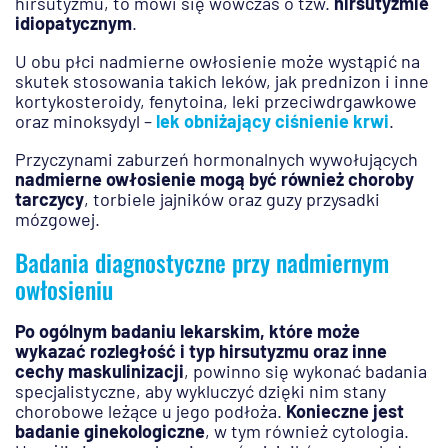
hirsutyzmu, to mówi się wówczas o tzw.
hirsutyzmie
idiopatycznym
.
U obu płci nadmierne owłosienie może wystąpić na
skutek stosowania takich leków, jak prednizon i inne
kortykosteroidy, fenytoina, leki przeciwdrgawkowe
oraz minoksydyl –
lek obniżający ciśnienie krwi
.
Przyczynami zaburzeń hormonalnych wywołujących
nadmierne owłosienie mogą być również choroby
tarczycy
, torbiele jajników oraz guzy przysadki
mózgowej.
Badania diagnostyczne przy nadmiernym
owłosieniu
Po ogólnym badaniu lekarskim, które może
wykazać rozległość i typ hirsutyzmu oraz inne
cechy maskulinizacji
, powinno się wykonać badania
specjalistyczne, aby wykluczyć dzięki nim stany
chorobowe leżące u jego podłoża.
Konieczne jest
badanie ginekologiczne
, w tym również cytologia.