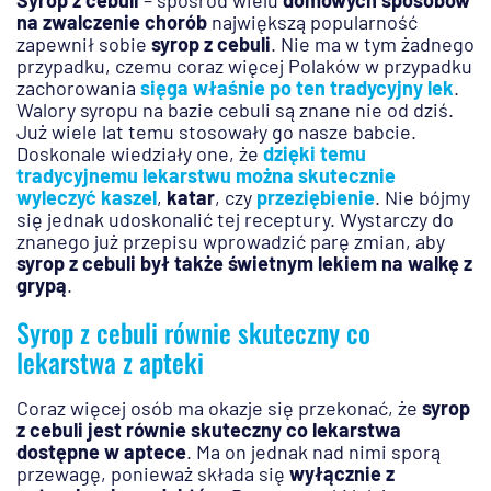
Syrop z cebuli
– spośród wielu
domowych sposobów
na zwalczenie chorób
największą popularność
zapewnił sobie
syrop z cebuli
. Nie ma w tym żadnego
przypadku, czemu coraz więcej Polaków w przypadku
zachorowania
sięga właśnie po ten tradycyjny lek
.
Walory syropu na bazie cebuli są znane nie od dziś.
Już wiele lat temu stosowały go nasze babcie.
Doskonale wiedziały one, że
dzięki temu
tradycyjnemu lekarstwu można skutecznie
wyleczyć kaszel
,
katar
, czy
przeziębienie
. Nie bójmy
się jednak udoskonalić tej receptury. Wystarczy do
znanego już przepisu wprowadzić parę zmian, aby
syrop z cebuli był także świetnym lekiem na walkę z
grypą
.
Syrop z cebuli równie skuteczny co
lekarstwa z apteki
Coraz więcej osób ma okazje się przekonać, że
syrop
z cebuli jest równie skuteczny co lekarstwa
dostępne w aptece
. Ma on jednak nad nimi sporą
przewagę, ponieważ składa się
wyłącznie z