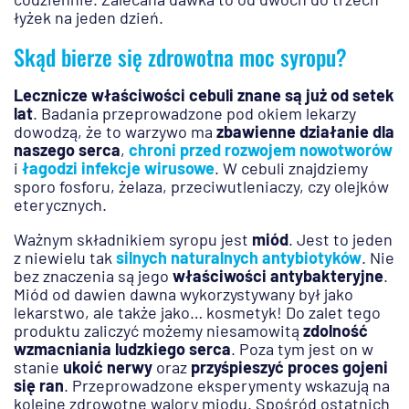
łyżek na jeden dzień.
Skąd bierze się zdrowotna moc syropu?
Lecznicze właściwości cebuli znane są już od setek
lat
. Badania przeprowadzone pod okiem lekarzy
dowodzą, że to warzywo ma
zbawienne działanie dla
naszego serca
,
chroni przed rozwojem nowotworów
i
łagodzi infekcje wirusowe
. W cebuli znajdziemy
sporo fosforu, żelaza, przeciwutleniaczy, czy olejków
eterycznych.
Ważnym składnikiem syropu jest
miód
. Jest to jeden
z niewielu tak
silnych naturalnych antybiotyków
. Nie
bez znaczenia są jego
właściwości antybakteryjne
.
Miód od dawien dawna wykorzystywany był jako
lekarstwo, ale także jako… kosmetyk! Do zalet tego
produktu zaliczyć możemy niesamowitą
zdolność
wzmacniania ludzkiego serca
. Poza tym jest on w
stanie
ukoić nerwy
oraz
przyśpieszyć proces gojeni
się ran
. Przeprowadzone eksperymenty wskazują na
kolejne zdrowotne walory miodu. Spośród ostatnich