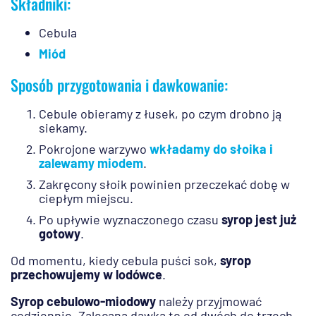
Składniki:
Cebula
Miód
Sposób przygotowania i dawkowanie:
Cebule obieramy z łusek, po czym drobno ją
siekamy.
Pokrojone warzywo
wkładamy do słoika i
zalewamy miodem
.
Zakręcony słoik powinien przeczekać dobę w
ciepłym miejscu.
Po upływie wyznaczonego czasu
syrop jest już
gotowy
.
Od momentu, kiedy cebula puści sok,
syrop
przechowujemy w lodówce
.
Syrop cebulowo-miodowy
należy przyjmować
codziennie. Zalecana dawka to od dwóch do trzech