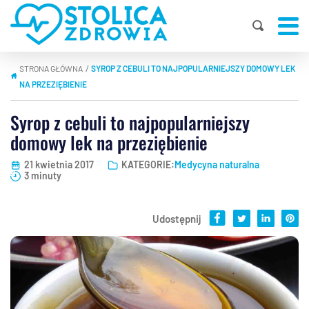
STRONA GŁÓWNA
SYROP Z CEBULI TO NAJPOPULARNIEJSZY DOMOWY LEK
|
NA PRZEZIĘBIENIE
Syrop z cebuli to najpopularniejszy
domowy lek na przeziębienie
21 kwietnia 2017
KATEGORIE:
Medycyna naturalna
3 minuty
Udostępnij