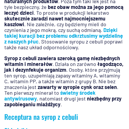
naturalnych produktów
. Poza tym taki lek jest na
tyle bezpieczny, że
bez obaw można za jego pomocą
leczyć dzieci
. To proste w produkcji lekarstwo
skutecznie zaradzi nawet najmocniejszemu
kaszlowi
. Nie zależnie, czy będziemy mieli do
czynienia z jego mokrą, czy suchą odmianą.
Dzięki
takiej kuracji bez problemu odkrztusimy wydzielinę
z naszych płuc
. Stosowanie syropu z cebuli poprawi
także nasz układ odpornościowy.
Syrop z cebuli zawiera szeroką gamę niezbędnych
witamin i minerałów
. Działa on zarówno
łagodząco,
jak i dezynfekuje organizm
. Osoby, które przyjmują
ten syrop, uzupełniają zapasy witaminy A, witaminy
C, witamin PP, a także witamin z grupy B. Nie bez
znaczenia jest
zawarty w syropie cynk oraz selen
.
Ten pierwszy minerał to
świetny środek
antywirusowy
, natomiast drugi jest
niezbędny przy
zapobieganiu miażdżycy
.
Receptura na syrop z cebuli