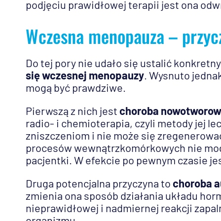
podjęciu prawidłowej terapii jest ona odw
Wczesna menopauza – przyc
Do tej pory nie udało się ustalić konkretn
się wczesnej menopauzy
. Wysnuto jednak
mogą być prawdziwe.
Pierwszą z nich jest
choroba nowotworo
radio- i chemioterapia, czyli metody jej le
zniszczeniom i nie może się zregenerować
procesów wewnątrzkomórkowych nie mogą
pacjentki. W efekcie po pewnym czasie je
Druga potencjalna przyczyna to
choroba 
zmienia ona sposób działania układu hor
nieprawidłowej i nadmiernej reakcji zapal
organizmu.