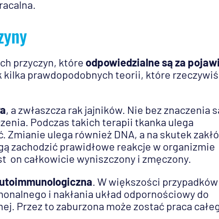
racalna.
zyny
ych przyczyn, które
odpowiedzialne są za pojaw
 kilka prawdopodobnych teorii, które rzeczywiś
wa
, a zwłaszcza rak jajników. Nie bez znaczenia s
czenia. Podczas takich terapii tkanka ulega
. Zmianie ulega również DNA, a na skutek zakł
 zachodzić prawidłowe reakcje w organizmie
st on całkowicie wyniszczony i zmęczony.
autoimmunologiczna
. W większości przypadków
monalnego i nakłania układ odpornościowy do
nej. Przez to zaburzona może zostać praca całe