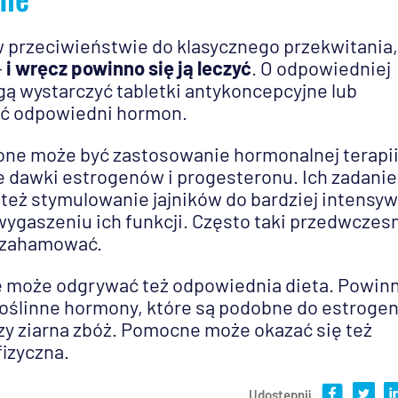
w przeciwieństwie do klasycznego przekwitania,
–
i wręcz powinno się ją leczyć
. O odpowiedniej
ą wystarczyć tabletki antykoncepcyjne lub
lać odpowiedni hormon.
one może być zastosowanie hormonalnej terapi
e dawki estrogenów i progesteronu. Ich zadani
 też stymulowanie jajników do bardziej intensy
ygaszeniu ich funkcji. Często taki przedwczes
e zahamować.
ę może odgrywać też odpowiednia dieta. Powin
 roślinne hormony, które są podobne do estroge
 czy ziarna zbóż. Pomocne może okazać się też
fizyczna.
Udostępnij