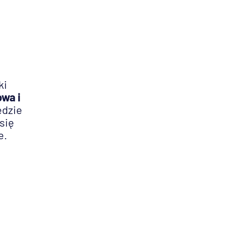
ki
owa i
ędzie
się
e.