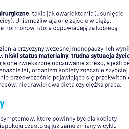
hirurgiczne
, takie jak owariektomia (usunięcie
cicy). Uniemożliwiają one zajście w ciążę,
ie hormonów, które odpowiadają za kobiecą
zienia przyczyny wczesnej menopauzy. Ich wyni
yw
niski status materialny,
trudna sytuacja życi
ją one zwiększone odczuwanie stresu, a jeśli b
anaście lat, organizm kobiety znacznie szybciej 
nie przedwcześnie pojawiające się przekwitani
osów, nieprawidłowa dieta czy ciężka praca.
y
symptomów, które powinny być dla kobiety
pokoju często są już same zmiany w cyklu