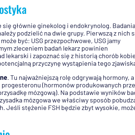
ostyka
się głównie ginekolog i endokrynolog. Badania
leży podzielić na dwie grupy. Pierwszą z nich 
ne może być: USG przezpochwowe, USG jamy
samym zleceniem badań lekarz powinien
lekarski i zapoznać się z historią chorób kobie
potencjalną przyczynę wystąpienia tego zjawisk
jne
. Tu najważniejszą rolę odgrywają hormony, a
 i progesteronu (hormonów produkowanych prz
ez przysadkę mózgową). Na podstawie wyników b
 przysadka mózgowa we właściwy sposób pobudz
h. Jeśli stężenie FSH będzie zbyt wysokie, moż
nie