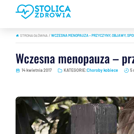
STRONA GŁÓWNA
WCZESNA MENOPAUZA – PRZYCZYNY, OBJAWY, SPO
|
Wczesna menopauza – prz
14 kwietnia 2017
KATEGORIE:
Choroby kobiece
5