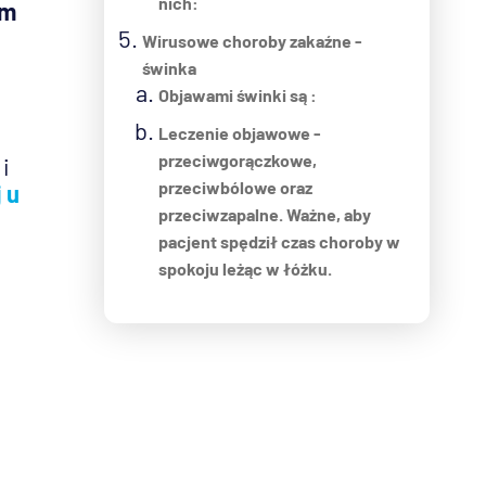
nich:
em
Wirusowe choroby zakaźne -
świnka
Objawami świnki są :
Leczenie objawowe -
przeciwgorączkowe,
 i
przeciwbólowe oraz
 u
przeciwzapalne. Ważne, aby
pacjent spędził czas choroby w
spokoju leżąc w łóżku.