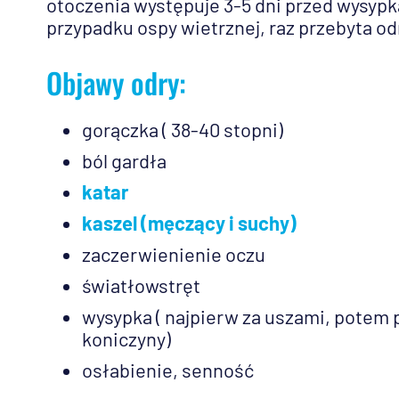
otoczenia występuje 3-5 dni przed wysypką
przypadku ospy wietrznej, raz przebyta od
Objawy odry:
gorączka ( 38-40 stopni)
ból gardła
katar
kaszel (męczący i suchy)
zaczerwienienie oczu
światłowstręt
wysypka ( najpierw za uszami, potem p
koniczyny)
osłabienie, senność