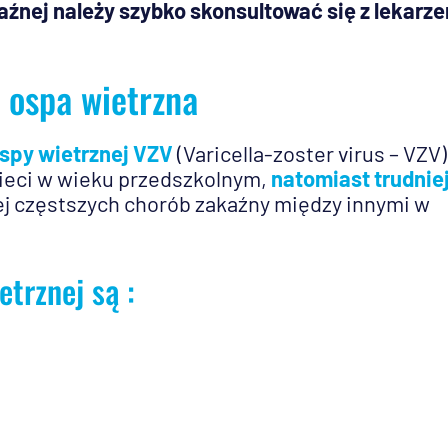
aźnej należy szybko skonsultować się z lekarz
 ospa wietrzna
spy wietrznej VZV
(Varicella-zoster virus – VZV)
ieci w wieku przedszkolnym,
natomiast trudniej
ziej częstszych chorób zakaźny między innymi w
trznej są :