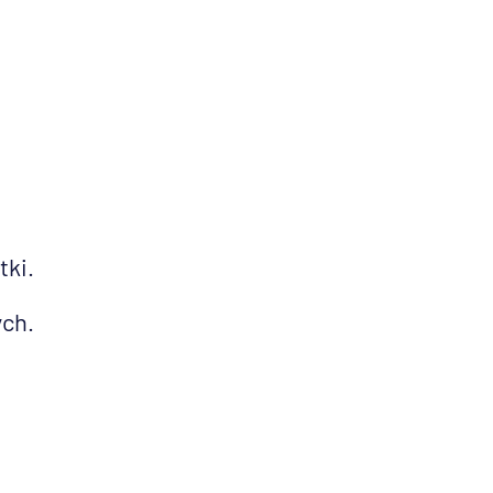
tki.
ych.