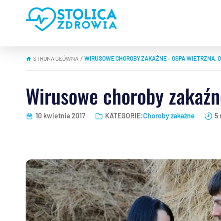
STRONA GŁÓWNA
WIRUSOWE CHOROBY ZAKAŹNE – OSPA WIETRZNA, O
|
Wirusowe choroby zakaźne
10 kwietnia 2017
KATEGORIE:
Choroby zakaźne
5