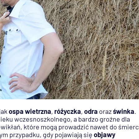
jak
ospa wietrzna
,
różyczka
,
odra
oraz
świnka
.
wieku wczesnoszkolnego, a bardzo groźne dla
owikłań, które mogą prowadzić nawet do śmierc
dym przypadku, gdy pojawiają się
objawy