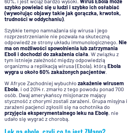
60%, i jest wciąż bardzo wysoki.
Wirus Ebola może
szybko powielać się u ludzi i szybko ich osłabiać
(wywołując objawy takie jak gorączka, krwotok,
trudności w oddychaniu)
.
Szybkie tempo namnażania się wirusa i jego
rozprzestrzenianie nie pozwala na skuteczną
odpowiedź ze strony układu immunologicznego.
Nie
ma on możliwości spowolnienia lub zatrzymania
Eboli i dochodzi do zakażenia ciała
. W związku z
tym istnieje zależność między odpowiedzią
organizmu a replikacją wirusa (Ebola), którą
Ebola
wygra u około 60% zakażonych pacjentów
.
W Afryce Zachodniej wybuchło
zakażenie wirusem
Ebola
, i od 2014 r. zmarło z tego powodu ponad 700
osób. Dwaj amerykańscy misjonarze mający
styczność z chorymi zostali zarażeni. Grupa misyjna i
zarażeni pacjenci zgłosili się na ochotnika do
przyjęcia eksperymentalnego leku na Ebolę
, nie
udało się wygrać z chorobą.
Lek na ebolę, czyli co to jest ZMapp?