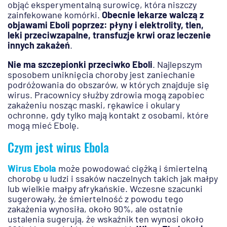
objąć eksperymentalną surowicę, która niszczy
zainfekowane komórki.
Obecnie lekarze walczą z
objawami Eboli poprzez: płyny i elektrolity, tlen,
leki przeciwzapalne, transfuzje krwi oraz leczenie
innych zakażeń
.
Nie ma szczepionki przeciwko Eboli
. Najlepszym
sposobem uniknięcia choroby jest zaniechanie
podróżowania do obszarów, w których znajduje się
wirus. Pracownicy służby zdrowia mogą zapobiec
zakażeniu nosząc maski, rękawice i okulary
ochronne, gdy tylko mają kontakt z osobami, które
mogą mieć Ebolę.
Czym jest wirus Ebola
Wirus Ebola
może powodować ciężką i śmiertelną
chorobę u ludzi i ssaków naczelnych takich jak małpy
lub wielkie małpy afrykańskie. Wczesne szacunki
sugerowały, że śmiertelność z powodu tego
zakażenia wynosiła, około 90%, ale ostatnie
ustalenia sugerują, że wskaźnik ten wynosi około