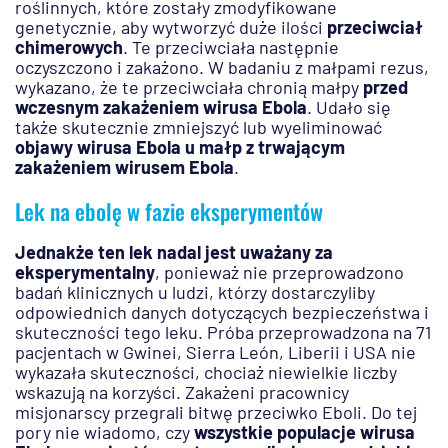
roślinnych, które zostały zmodyfikowane
genetycznie, aby wytworzyć duże ilości
przeciwciał
chimerowych
. Te przeciwciała następnie
oczyszczono i zakażono. W badaniu z małpami rezus,
wykazano, że te przeciwciała chronią małpy
przed
wczesnym zakażeniem wirusa Ebola
. Udało się
także skutecznie zmniejszyć lub wyeliminować
objawy wirusa Ebola u małp z trwającym
zakażeniem wirusem Ebola
.
Lek na ebolę w fazie eksperymentów
Jednakże ten lek nadal jest uważany za
eksperymentalny
, ponieważ nie przeprowadzono
badań klinicznych u ludzi, którzy dostarczyliby
odpowiednich danych dotyczących bezpieczeństwa i
skuteczności tego leku. Próba przeprowadzona na 71
pacjentach w Gwinei, Sierra León, Liberii i USA nie
wykazała skuteczności, chociaż niewielkie liczby
wskazują na korzyści. Zakażeni pracownicy
misjonarscy przegrali bitwę przeciwko Eboli. Do tej
pory nie wiadomo, czy
wszystkie populacje wirusa