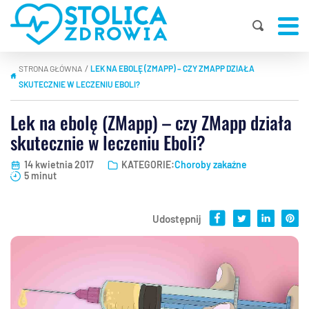
STRONA GŁÓWNA
LEK NA EBOLĘ (ZMAPP) – CZY ZMAPP DZIAŁA
|
SKUTECZNIE W LECZENIU EBOLI?
Lek na ebolę (ZMapp) – czy ZMapp działa
skutecznie w leczeniu Eboli?
14 kwietnia 2017
KATEGORIE:
Choroby zakaźne
5 minut
Udostępnij