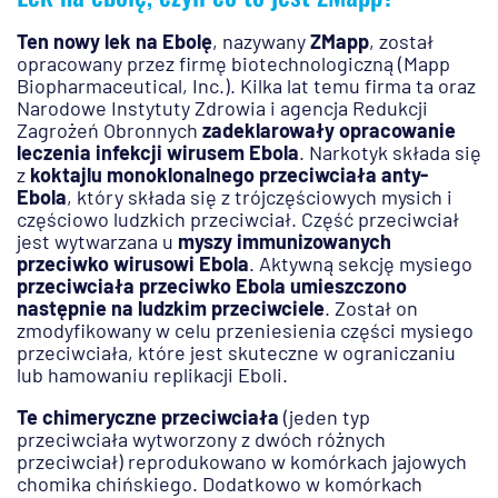
Ten nowy lek na Ebolę
, nazywany
ZMapp
, został
opracowany przez firmę biotechnologiczną (Mapp
Biopharmaceutical, Inc.). Kilka lat temu firma ta oraz
Narodowe Instytuty Zdrowia i agencja Redukcji
Zagrożeń Obronnych
zadeklarowały opracowanie
leczenia infekcji wirusem Ebola
. Narkotyk składa się
z
koktajlu monoklonalnego przeciwciała anty-
Ebola
, który składa się z trójczęściowych mysich i
częściowo ludzkich przeciwciał. Część przeciwciał
jest wytwarzana u
myszy immunizowanych
przeciwko wirusowi Ebola
. Aktywną sekcję mysiego
przeciwciała przeciwko Ebola umieszczono
następnie na ludzkim przeciwciele
. Został on
zmodyfikowany w celu przeniesienia części mysiego
przeciwciała, które jest skuteczne w ograniczaniu
lub hamowaniu replikacji Eboli.
Te chimeryczne przeciwciała
(jeden typ
przeciwciała wytworzony z dwóch różnych
przeciwciał) reprodukowano w komórkach jajowych
chomika chińskiego. Dodatkowo w komórkach