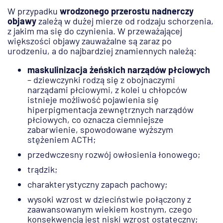
W przypadku
wrodzonego przerostu nadnerczy
objawy
zależą w dużej mierze od rodzaju schorzenia,
z jakim ma się do czynienia. W przeważającej
większości objawy zauważalne są zaraz po
urodzeniu, a do najbardziej znamiennych należą:
maskulinizacja żeńskich narządów płciowych
– dziewczynki rodzą się z obojnaczymi
narządami płciowymi, z kolei u chłopców
istnieje możliwość pojawienia się
hiperpigmentacja zewnętrznych narządów
płciowych, co oznacza ciemniejsze
zabarwienie, spowodowane wyższym
stężeniem ACTH;
przedwczesny rozwój owłosienia łonowego;
trądzik;
charakterystyczny zapach pachowy;
wysoki wzrost w dzieciństwie połączony z
zaawansowanym wiekiem kostnym, czego
konsekwencją jest niski wzrost ostateczny;