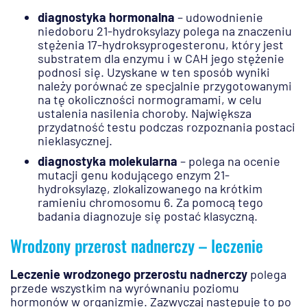
diagnostyka hormonalna
– udowodnienie
niedoboru 21-hydroksylazy polega na znaczeniu
stężenia 17-hydroksyprogesteronu, który jest
substratem dla enzymu i w CAH jego stężenie
podnosi się. Uzyskane w ten sposób wyniki
należy porównać ze specjalnie przygotowanymi
na tę okoliczności normogramami, w celu
ustalenia nasilenia choroby. Największa
przydatność testu podczas rozpoznania postaci
nieklasycznej.
diagnostyka molekularna
– polega na ocenie
mutacji genu kodującego enzym 21-
hydroksylazę, zlokalizowanego na krótkim
ramieniu chromosomu 6. Za pomocą tego
badania diagnozuje się postać klasyczną.
Wrodzony przerost nadnerczy – leczenie
Leczenie wrodzonego przerostu nadnerczy
polega
przede wszystkim na wyrównaniu poziomu
hormonów w organizmie. Zazwyczaj następuje to po