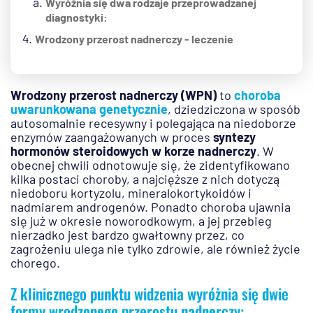
Wyróżnia się dwa rodzaje przeprowadzanej
diagnostyki:
Wrodzony przerost nadnerczy - leczenie
Wrodzony przerost nadnerczy (WPN)
to
choroba
uwarunkowana genetycznie
, dziedziczona w sposób
autosomalnie recesywny i polegająca na niedoborze
enzymów zaangażowanych w proces
syntezy
hormonów steroidowych w korze nadnerczy
. W
obecnej chwili odnotowuje się, że zidentyfikowano
kilka postaci choroby, a najcięższe z nich dotyczą
niedoboru kortyzolu, mineralokortykoidów i
nadmiarem androgenów. Ponadto choroba ujawnia
się już w okresie noworodkowym, a jej przebieg
nierzadko jest bardzo gwałtowny przez, co
zagrożeniu ulega nie tylko zdrowie, ale również życie
chorego.
Z klinicznego punktu widzenia wyróżnia się dwie
formy wrodzonego przerostu nadnerczy: