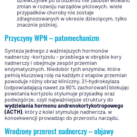
zmian w rozwoju narządów płciowych, wiele
przypadków choroby nie zostaje
zdiagnozowanych w okresie dziecięcym, tylko
znacznie później.
Przyczyny WPN – patomechanizm
Synteza jednego z ważniejszych hormonów
nadnerczy -kortyzolu – przebiega w obrębie kory
nadnerczy i obejmuje zespół przemian
enzymatycznych. Niedobór tych enzymów, które
pełnią kluczową rolę na każdym z etapów przemian
powoduje różny obraz kliniczny. 21-hydroksylaza
(odpowiadającą nawet za 90% zachorowań) blokując
powstania kortyzolu stylumuje przysadkę oraz
podwzgórze, czyli najważniejsze struktury do
wydzielania hormonu andrenokortykotropowego
(ACTH)
, który z kolei stymuluje nadnercza, w
konsekwencji prowadząc do przerostu narządu.
Wrodzony przerost nadnerczy – objawy