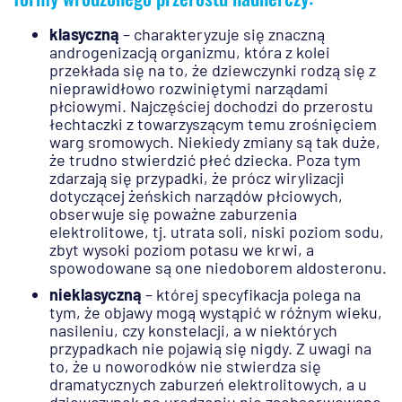
klasyczną
– charakteryzuje się znaczną
androgenizacją organizmu, która z kolei
przekłada się na to, że dziewczynki rodzą się z
nieprawidłowo rozwiniętymi narządami
płciowymi. Najczęściej dochodzi do przerostu
łechtaczki z towarzyszącym temu zrośnięciem
warg sromowych. Niekiedy zmiany są tak duże,
że trudno stwierdzić płeć dziecka. Poza tym
zdarzają się przypadki, że prócz wirylizacji
dotyczącej żeńskich narządów płciowych,
obserwuje się poważne zaburzenia
elektrolitowe, tj. utrata soli, niski poziom sodu,
zbyt wysoki poziom potasu we krwi, a
spowodowane są one niedoborem aldosteronu.
nieklasyczną
– której specyfikacja polega na
tym, że objawy mogą wystąpić w różnym wieku,
nasileniu, czy konstelacji, a w niektórych
przypadkach nie pojawią się nigdy. Z uwagi na
to, że u noworodków nie stwierdza się
dramatycznych zaburzeń elektrolitowych, a u
dziewczynek po urodzeniu nie zaobserwowano