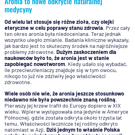
Aronia to nowe odkrycie naturalnej
medycyny
Od wielu lat stosuje się różne zioła, czy olejki
eteryczne w celu poprawy stanu zdrowia
. Przez cały
ten okres aronia była niedoceniana. Teraz jednak
wszystko uległo zmianie. Badania kliniczne wykazały,
jak bardzo jest to skuteczny środek na najróżniejsze
problemy zdrowotne.
Dużym zaskoczeniem dla
naukowców było to, że aronia jest w stanie
zapobiegać nowotworom
. Kiedy udało się wybadać,
ile przeciwutleniaczy znajduje się w tym owocu,
nikogo to już nie zdziwiły jego właściwości
zdrowotne.
Wiele osób nie wie, że aronia jeszcze stosunkowo
niedawno nie była powszechnie znaną rośliną
.
Pierwszy jej krzew trafił do Europy dopiero w XIX
wieku. Wpierw występowała ona jedynie w Ameryce
Północnej, gdzie została odkryta około trzysta lat
temu. Właściwości lecznicze tej rośliny odkryto
natomiast w Azji.
Dziś jednym to właśnie Polska