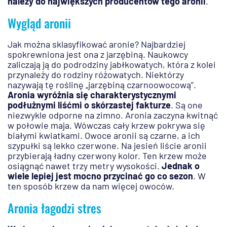
należy do największych producentów tego aronii
.
Wygląd aronii
Jak można sklasyfikować aronie? Najbardziej
spokrewniona jest ona z jarzębiną. Naukowcy
zaliczają ją do podrodziny jabłkowatych, która z kolei
przynależy do rodziny różowatych. Niektórzy
nazywają tę roślinę „jarzębiną czarnoowocową”.
Aronia wyróżnia się charakterystycznymi
podłużnymi liśćmi o skórzastej fakturze
. Są one
niezwykle odporne na zimno. Aronia zaczyna kwitnąć
w połowie maja. Wówczas cały krzew pokrywa się
białymi kwiatkami. Owoce aronii są czarne, a ich
szypułki są lekko czerwone. Na jesień liście aronii
przybierają ładny czerwony kolor. Ten krzew może
osiągnąć nawet trzy metry wysokości.
Jednak o
wiele lepiej jest mocno przycinać go co sezon
. W
ten sposób krzew da nam więcej owoców.
Aronia łagodzi stres