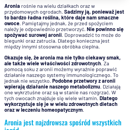
Aronia
rośnie na wielu działkach oraz w
przydomowych ogrodach.
Sadzimy ją, ponieważ jest
to bardzo ładna roślina, które daje nam smaczne
owoce
. Pamiętajmy jednak, że przed spożyciem
należy je odpowiednio przetworzyć.
Nie powinno się
spożywać surowej aronii
. Doprowadzić to może do
biegunki oraz zatrucia. Dlatego konieczna jest
między innymi stosowna obróbka cieplna.
Okazuje się, że aronia ma nie tylko ciekawy smak,
ale także wiele właściwości zdrowotnych
. Za
pomocą soku z aronii możemy wyraźnie poprawić
działanie naszego systemy immunologicznego. To
jednak nie wszystko.
Podobne przetwory z aronii
wpierają działanie naszego metabolizmu
. Działają
one wykrztuśne oraz są w stanie nas rozgrzać. W
tych owocach znajduje się wiele witamin.
Dlatego
wykorzystuje się je w wielu zdrowotnych dietach
oraz w leczeniu homeopatycznym
.
Aronia jest najzdrowsza spośród wszystkich