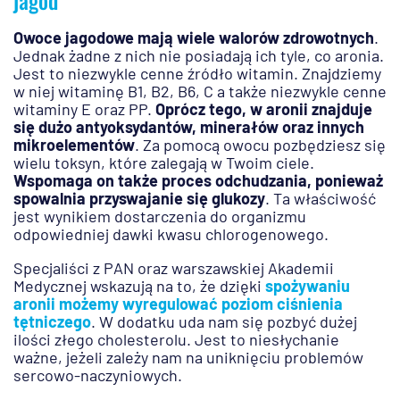
jagód
Owoce jagodowe mają wiele walorów zdrowotnych
.
Jednak żadne z nich nie posiadają ich tyle, co aronia.
Jest to niezwykle cenne źródło witamin. Znajdziemy
w niej witaminę B1, B2, B6, C a także niezwykle cenne
witaminy E oraz PP.
Oprócz tego, w aronii znajduje
się dużo antyoksydantów, minerałów oraz innych
mikroelementów
. Za pomocą owocu pozbędziesz się
wielu toksyn, które zalegają w Twoim ciele.
Wspomaga on także proces odchudzania, ponieważ
spowalnia przyswajanie się glukozy
. Ta właściwość
jest wynikiem dostarczenia do organizmu
odpowiedniej dawki kwasu chlorogenowego.
Specjaliści z PAN oraz warszawskiej Akademii
Medycznej wskazują na to, że dzięki
spożywaniu
aronii możemy wyregulować poziom ciśnienia
tętniczego
. W dodatku uda nam się pozbyć dużej
ilości złego cholesterolu. Jest to niesłychanie
ważne, jeżeli zależy nam na uniknięciu problemów
sercowo-naczyniowych.