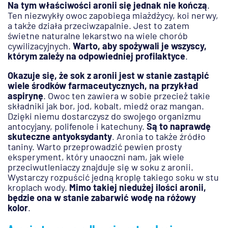
Na tym właściwości aronii się jednak nie kończą
.
Ten niezwykły owoc zapobiega miażdżycy, koi nerwy,
a także działa przeciwzapalnie. Jest to zatem
świetne naturalne lekarstwo na wiele chorób
cywilizacyjnych.
Warto, aby spożywali je wszyscy,
którym zależy na odpowiedniej profilaktyce
.
Okazuje się, że sok z aronii jest w stanie zastąpić
wiele środków farmaceutycznych, na przykład
aspirynę
. Owoc ten zawiera w sobie przecież takie
składniki jak bor, jod, kobalt, miedź oraz mangan.
Dzięki niemu dostarczysz do swojego organizmu
antocyjany, polifenole i katechuny.
Są to naprawdę
skuteczne antyoksydanty
. Aronia to także źródło
taniny. Warto przeprowadzić pewien prosty
eksperyment, który unaoczni nam, jak wiele
przeciwutleniaczy znajduje się w soku z aronii.
Wystarczy rozpuścić jedną kroplę takiego soku w stu
kroplach wody.
Mimo takiej niedużej ilości aronii,
będzie ona w stanie zabarwić wodę na różowy
kolor
.