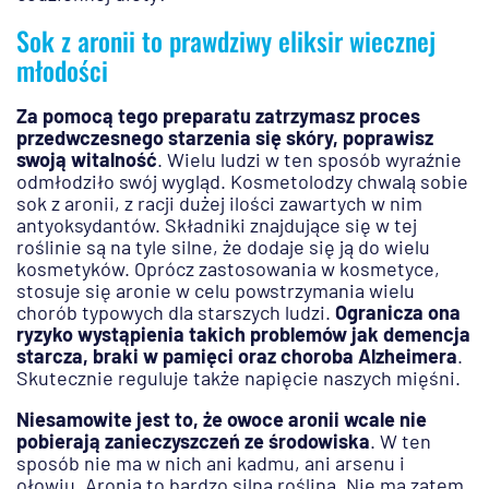
Sok z aronii to prawdziwy eliksir wiecznej
młodości
Za pomocą tego preparatu zatrzymasz proces
przedwczesnego starzenia się skóry, poprawisz
swoją witalność
. Wielu ludzi w ten sposób wyraźnie
odmłodziło swój wygląd. Kosmetolodzy chwalą sobie
sok z aronii, z racji dużej ilości zawartych w nim
antyoksydantów. Składniki znajdujące się w tej
roślinie są na tyle silne, że dodaje się ją do wielu
kosmetyków. Oprócz zastosowania w kosmetyce,
stosuje się aronie w celu powstrzymania wielu
chorób typowych dla starszych ludzi.
Ogranicza ona
ryzyko wystąpienia takich problemów jak demencja
starcza, braki w pamięci oraz choroba Alzheimera
.
Skutecznie reguluje także napięcie naszych mięśni.
Niesamowite jest to, że owoce aronii wcale nie
pobierają zanieczyszczeń ze środowiska
. W ten
sposób nie ma w nich ani kadmu, ani arsenu i
ołowiu. Aronia to bardzo silna roślina. Nie ma zatem