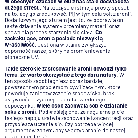
W obecnych czasach wielu z nas stale doświadcza
dużego stresu
. Na szczęście istnieje prosty sposób
na to, aby go zredukować. Pij w tym celu sok z aronii.
Dodatkowym jego atutem jest to, że poprawia on
także działanie systemy przemiany materii oraz
spowalnia proces starzenia się ciała.
Co
zaskakujące, aronia posiada niezwykłą
właściwość
. Jest ona w stanie zwiększyć
odporność naszej skóry na promieniowanie
słoneczne UV.
Takie szerokie zastosowanie aronii dowodzi tylko
temu, że warto skorzystać z tego daru natury
. W
ten sposób zapobiegniesz coraz bardziej
powszechnym problemom cywilizacyjnym, które
powoduje zanieczyszczenie środowiska, brak
aktywności fizycznej oraz odpowiedniego
odpoczynku.
Wiele osób zachwala sobie działanie
soku z aronii
. Podkreślają one, że regularne picie
takiego napoju ułatwia zachowanie koncentracji oraz
przyśpiesza uczenie się. Czy potrzeba więcej
argumentów za tym, aby włączyć aronie do naszej
codziennej diety?