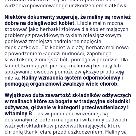
widzenia spowodowanego uszkodzeniem siatkówki.
Niektóre dokumenty sugerują, że maliny są również
dobre na dolegliwości kobiet
. Liście malin można
stosować jako herbatki ziołowe dla kobiet mających
problemy z prawidłowym cyklem miesiączkowym,
ponieważ zmniejsza nadmierne napięcie
miesiączkowe. Dla kobiet w ciąży, herbata malinowa
z powodzeniem łagodzi nudności, zapobiega
krwotokom, zmniejsza ból i pomaga w porodzie. Dla
kobiet karmiących piersią, malinową herbatę lub
spożywanie owoców pomoże zwiększyć produkcję
mleka.
Maliny wzmacnia system odpornościowy i
pomagają organizmowi zwalczyć wiele chorób
.
Wyjątkowo duża zawartość składników odżywczych
w malinach które są bogate w tradycyjne składniki
odżywcze, głównie w kategorii przeciwutleniaczy i
witaminy B
. Jak wspomniano wcześniej, są
doskonałym źródłem manganu i witaminy C, dwóch
ważnych składników przeciwutleniających, które
chronią tkanki ciała przed uszkodzeniem. Maliny są