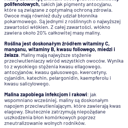
polifenolowych,
takich jak pigmenty antocyjanu,
które są związane z optymalną ochroną zdrowia.
Owoce mają również duży udział błonnika
pokarmowego. Są jednymi z roślinnych o najwyższej
zawartości włókien. Z całej zawartości, włókno
zawiera około 20% całkowitej masy maliny.
Roślina jest doskonałym źródłem witaminy C,
manganu, witaminy B, kwasu foliowego, miedzi i
żelaza
. Maliny mają najwyższe stężenie
przeciwutleniaczy wśród wszystkich owoców. Wynika
to z wysokiego stężenia kwasu ellagowego,
antocyjanów, kwasu galusowego, kwercetyny,
cyjanidin, katechin, pelargonidin, kaempferolu i
kwasu salicylowego.
Malina zapobiega infekcjom i rakowi
: jak
wspomniano wcześniej, maliny są doskonałym
napojem przeciwutleniającym, które zawierają kwas
elagowy. Skutecznie zatrzymują niepożądane
uszkodzenia błon komórkowych poprzez
zneutralizowanie wolnych rodników.