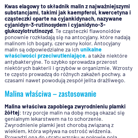
Kwas elagowy to składnik malin z najważniejszymi
substancjami, takimi jak kaempferol, kwercetyna i
cząsteczki oparte na cyjankidynach, nazywane
cyjanidyn-3-rutinosydem i cyjanidyno-3-
glukozylotrutinozyd
. Te cząsteczki flawonoidów
ponownie rozkładają się na antocyjany, które nadają
malinom ich bogaty, czerwony kolor. Antocyjany
malin są odpowiedzialne za ich
unikalne
właściwości przeciwutleniające
, a także niektóre
antybakteryjne. To szybko sprowadza przerost
niektórych bakterii i grzybów w organizmie. Wzrosty
te często prowadzą do różnych zakażeń pochwy, a
czasami nawet powodują zespół jelita drażliwego.
Malina właściwa – zastosowanie
Malina właściwa zapobiega zwyrodnieniu plamki
żółtej
: trzy porcje malin na dobę mogą okazać się
genialnym lekarstwem na to schorzenie.
Zwyrodnienie plamki jest chorobą związaną z
wiekiem, która wpływa na ostrość widzenia.
Prowadzi ona do utraty wzroku w połowie pola