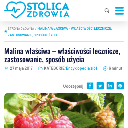
STRONA GŁÓWNA
MALINA WŁAŚCIWA – WŁAŚCIWOŚCI LECZNICZE,
|
ZASTOSOWANIE, SPOSÓB UŻYCIA
Malina właściwa – właściwości lecznicze,
zastosowanie, sposób użycia
27 maja 2017
KATEGORIE:
Encyklopedia ziół
6 minut
Udostępnij