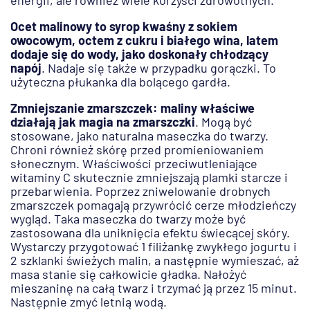
energii, ale również wiele korzyści zdrowotnych.
Ocet malinowy to syrop kwaśny z sokiem
owocowym, octem z cukru i białego wina, latem
dodaje się do wody, jako doskonały chłodzący
napój
. Nadaje się także w przypadku gorączki. To
użyteczna płukanka dla bolącego gardła.
Zmniejszanie zmarszczek: maliny właściwe
działają jak magia na zmarszczki
. Mogą być
stosowane, jako naturalna maseczka do twarzy.
Chroni również skórę przed promieniowaniem
słonecznym. Właściwości przeciwutleniające
witaminy C skutecznie zmniejszają plamki starcze i
przebarwienia. Poprzez zniwelowanie drobnych
zmarszczek pomagają przywrócić cerze młodzieńczy
wygląd. Taka maseczka do twarzy może być
zastosowana dla uniknięcia efektu świecącej skóry.
Wystarczy przygotować 1 filiżankę zwykłego jogurtu i
2 szklanki świeżych malin, a następnie wymieszać, aż
masa stanie się całkowicie gładka. Nałożyć
mieszaninę na całą twarz i trzymać ją przez 15 minut.
Następnie zmyć letnią wodą.