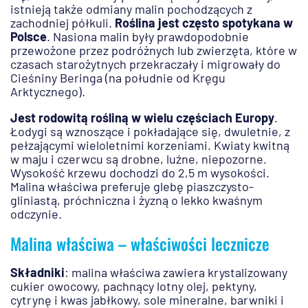
istnieją także odmiany malin pochodzących z
zachodniej półkuli.
Roślina jest często spotykana w
Polsce
. Nasiona malin były prawdopodobnie
przewożone przez podróżnych lub zwierzęta, które w
czasach starożytnych przekraczały i migrowały do
Cieśniny Beringa (na południe od Kręgu
Arktycznego).
Jest rodowitą rośliną w wielu częściach Europy
.
Łodygi są wznoszące i pokładające się, dwuletnie, z
pełzającymi wieloletnimi korzeniami. Kwiaty kwitną
w maju i czerwcu są drobne, luźne, niepozorne.
Wysokość krzewu dochodzi do 2,5 m wysokości.
Malina właściwa preferuje glebę piaszczysto-
gliniastą, próchniczna i żyzną o lekko kwaśnym
odczynie.
Malina właściwa – właściwości lecznicze
Składniki
: malina właściwa zawiera krystalizowany
cukier owocowy, pachnący lotny olej, pektyny,
cytrynę i kwas jabłkowy, sole mineralne, barwniki i