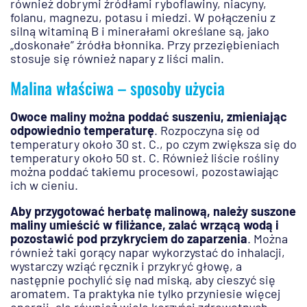
również dobrymi źródłami ryboflawiny, niacyny,
folanu, magnezu, potasu i miedzi. W połączeniu z
silną witaminą B i minerałami określane są, jako
„doskonałe” źródła błonnika. Przy przeziębieniach
stosuje się również napary z liści malin.
Malina właściwa – sposoby użycia
Owoce maliny można poddać suszeniu, zmieniając
odpowiednio temperaturę
. Rozpoczyna się od
temperatury około 30 st. C., po czym zwiększa się do
temperatury około 50 st. C. Również liście rośliny
można poddać takiemu procesowi, pozostawiając
ich w cieniu.
Aby przygotować herbatę malinową, należy suszone
maliny umieścić w filiżance, zalać wrzącą wodą i
pozostawić pod przykryciem do zaparzenia
. Można
również taki gorący napar wykorzystać do inhalacji,
wystarczy wziąć ręcznik i przykryć głowę, a
następnie pochylić się nad miską, aby cieszyć się
aromatem. Ta praktyka nie tylko przyniesie więcej