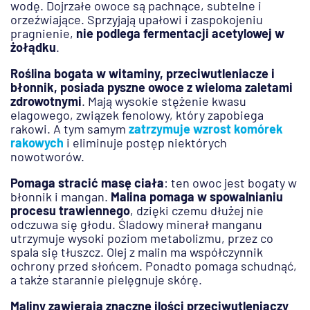
wodę. Dojrzałe owoce są pachnące, subtelne i
orzeźwiające. Sprzyjają upałowi i zaspokojeniu
pragnienie,
nie podlega fermentacji acetylowej w
żołądku
.
Roślina bogata w witaminy, przeciwutleniacze i
błonnik, posiada pyszne owoce z wieloma zaletami
zdrowotnymi
. Mają wysokie stężenie kwasu
elagowego, związek fenolowy, który zapobiega
rakowi. A tym samym
zatrzymuje wzrost komórek
rakowych
i eliminuje postęp niektórych
nowotworów.
Pomaga stracić masę ciała
: ten owoc jest bogaty w
błonnik i mangan.
Malina pomaga w spowalnianiu
procesu trawiennego
, dzięki czemu dłużej nie
odczuwa się głodu. Śladowy minerał manganu
utrzymuje wysoki poziom metabolizmu, przez co
spala się tłuszcz. Olej z malin ma współczynnik
ochrony przed słońcem. Ponadto pomaga schudnąć,
a także starannie pielęgnuje skórę.
Maliny zawierają znaczne ilości przeciwutleniaczy