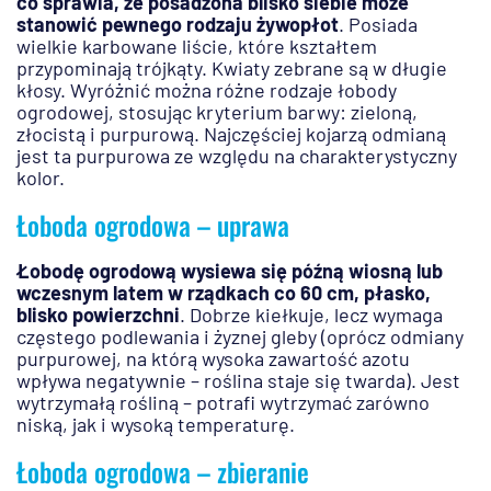
co sprawia, że posadzona blisko siebie może
stanowić pewnego rodzaju żywopłot
. Posiada
wielkie karbowane liście, które kształtem
przypominają trójkąty. Kwiaty zebrane są w długie
kłosy. Wyróżnić można różne rodzaje łobody
ogrodowej, stosując kryterium barwy: zieloną,
złocistą i purpurową. Najczęściej kojarzą odmianą
jest ta purpurowa ze względu na charakterystyczny
kolor.
Łoboda ogrodowa – uprawa
Łobodę ogrodową wysiewa się późną wiosną lub
wczesnym latem w rządkach co 60 cm, płasko,
blisko powierzchni
. Dobrze kiełkuje, lecz wymaga
częstego podlewania i żyznej gleby (oprócz odmiany
purpurowej, na którą wysoka zawartość azotu
wpływa negatywnie – roślina staje się twarda). Jest
wytrzymałą rośliną – potrafi wytrzymać zarówno
niską, jak i wysoką temperaturę.
Łoboda ogrodowa – zbieranie