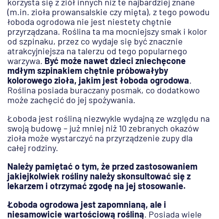
korzysta się z ziół innych niż te najbardziej znane
(m.in. zioła prowansalskie czy mięta), z tego powodu
łoboda ogrodowa nie jest niestety chętnie
przyrządzana. Roślina ta ma mocniejszy smak i kolor
od szpinaku, przez co wydaje się być znacznie
atrakcyjniejsza na talerzu od tego popularnego
warzywa.
Być może nawet dzieci zniechęcone
mdłym szpinakiem chętnie próbowałyby
kolorowego zioła, jakim jest łoboda ogrodowa
.
Roślina posiada buraczany posmak, co dodatkowo
może zachęcić do jej spożywania.
Łoboda jest rośliną niezwykle wydajną ze względu na
swoją budowę – już mniej niż 10 zebranych okazów
zioła może wystarczyć na przyrządzenie zupy dla
całej rodziny.
Należy pamiętać o tym, że przed zastosowaniem
jakiejkolwiek rośliny należy skonsultować się z
lekarzem i otrzymać zgodę na jej stosowanie.
Łoboda ogrodowa jest zapomnianą, ale i
niesamowicie wartościową rośliną
. Posiada wiele