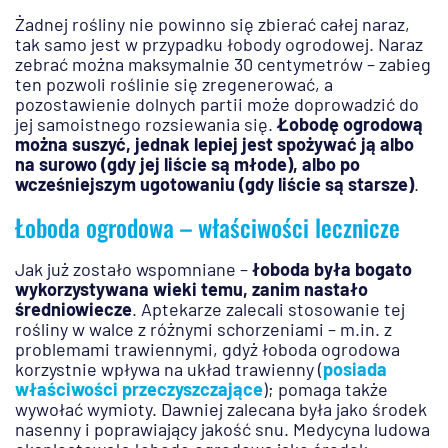
Żadnej rośliny nie powinno się zbierać całej naraz,
tak samo jest w przypadku łobody ogrodowej. Naraz
zebrać można maksymalnie 30 centymetrów – zabieg
ten pozwoli roślinie się zregenerować, a
pozostawienie dolnych partii może doprowadzić do
jej samoistnego rozsiewania się.
Łobodę ogrodową
można suszyć, jednak lepiej jest spożywać ją albo
na surowo (gdy jej liście są młode), albo po
wcześniejszym ugotowaniu (gdy liście są starsze)
.
Łoboda ogrodowa – właściwości lecznicze
Jak już zostało wspomniane –
łoboda była bogato
wykorzystywana wieki temu, zanim nastało
średniowiecze
. Aptekarze zalecali stosowanie tej
rośliny w walce z różnymi schorzeniami – m.in. z
problemami trawiennymi, gdyż łoboda ogrodowa
korzystnie wpływa na układ trawienny (
posiada
właściwości przeczyszczające
); pomaga także
wywołać wymioty. Dawniej zalecana była jako środek
nasenny i poprawiający jakość snu. Medycyna ludowa