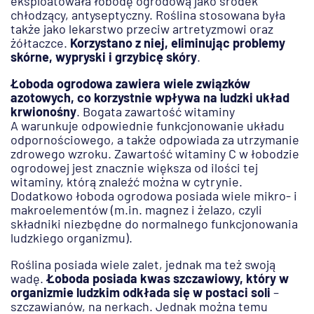
eksploatowała łobodę ogrodową jako środek
chłodzący, antyseptyczny. Roślina stosowana była
także jako lekarstwo przeciw artretyzmowi oraz
żółtaczce.
Korzystano z niej, eliminując problemy
skórne, wypryski i grzybicę skóry
.
Łoboda ogrodowa zawiera wiele związków
azotowych, co korzystnie wpływa na ludzki układ
krwionośny
. Bogata zawartość witaminy
A warunkuje odpowiednie funkcjonowanie układu
odpornościowego, a także odpowiada za utrzymanie
zdrowego wzroku. Zawartość witaminy C w łobodzie
ogrodowej jest znacznie większa od ilości tej
witaminy, którą znaleźć można w cytrynie.
Dodatkowo łoboda ogrodowa posiada wiele mikro- i
makroelementów (m.in. magnez i żelazo, czyli
składniki niezbędne do normalnego funkcjonowania
ludzkiego organizmu).
Roślina posiada wiele zalet, jednak ma też swoją
wadę.
Łoboda posiada kwas szczawiowy, który w
organizmie ludzkim odkłada się w postaci soli
–
szczawianów, na nerkach. Jednak można temu