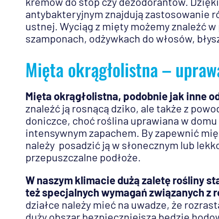
kremów do stóp czy dezodorantów. Dzięk
antybakteryjnym znajdują zastosowanie ró
ustnej. Wyciąg z mięty możemy znaleźć w
szamponach, odżywkach do włosów, błysz
Mięta okrągłolistna – upraw
Mięta okrągłolistna, podobnie jak inne od
znaleźć ją rosnącą dziko, ale także z p
doniczce, choć roślina uprawiana w domu
intensywnym zapachem. By zapewnić mię
należy posadzić ją w słonecznym lub lekk
przepuszczalne podłoże.
W naszym klimacie dużą zaletę rośliny s
też specjalnych wymagań związanych z r
działce należy mieć na uwadze, że rozrasta
duży obszar bezpieczniejsza będzie hodo