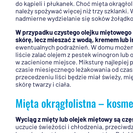
do kąpieli i płukanek. Choć mięta okrągłol
należy spożywać więcej niż trzy szklanki
nadmierne wydzielanie się soków żołądk
W przypadku czystego olejku miętowego b
skórę, lecz mieszać z wodą, kremem lub
ewentualnych podrażnień. W domu możemy
liście zalać olejem z pestek winogron lub
w zacienione miejsce. Miksturę najlepiej
czasie miesięcznego leżakowania od czas
przecedzeniu liści będzie miał świeży, 
skórę twarzy i ciała.
Mięta okrągłolistna – kosm
Wyciąg z mięty lub olejek miętowy są c
uczucie świeżości i chłodzenia, przeciwdzi