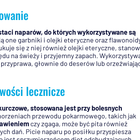
sowanie
staci naparów, do których wykorzystywane są
ją one garbniki i olejki eteryczne oraz flawonoid
uje się z niej również olejki eteryczne, stanow
du na świeży i przyjemny zapach. Wykorzystyw
 przyprawa, głownie do deserów lub orzeźwiają
wości lecznicze
zkurczowe, stosowana jest przy bolesnych
schorzeniach przewodu pokarmowego, takich jak
rawieniem
czy zgaga, może być pita również
ych dań. Picie naparu po posiłku przyspiesza
o jest sprzymierzeńcem diet odchudzających.