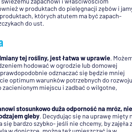
i świeżemu zapachowi i właściwościom
wnież w produktach do pielęgnacji zębów i jam
 produktach, których atutem ma być zapach-
czykach do ust.
a
miany tej rośliny, jest łatwa w uprawie
. Może
owodzeniem hodować w ogrodzie lub domowej
 prawdopodobnie odznaczać się będzie mniej
cie optimum warunków potrzebnych do rozwoju
o zacienionym miejscu i zadbać o wilgotne,
tanowi stosunkowo duża odporność na mróz, ni
odzajem gleby
. Decydując się na uprawę mięty 
 się bardzo szybko- jeśli nie chcemy, by zajęła 
wla w doniczce, można też umieszczać ją w