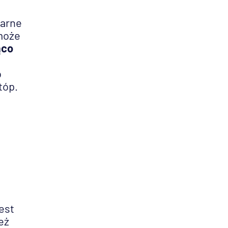
larne
może
ąco
o
tóp.
est
eż