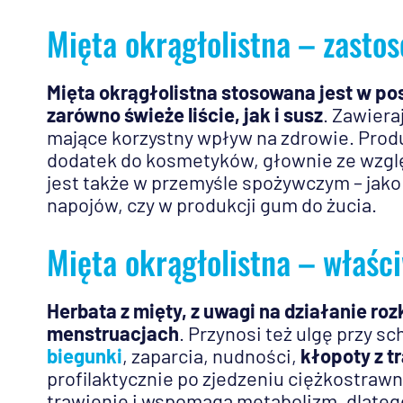
Mięta okrągłolistna – zasto
Mięta okrągłolistna stosowana jest w po
zarówno świeże liście, jak i susz
. Zawiera
mające korzystny wpływ na zdrowie. Produk
dodatek do kosmetyków, głownie ze wzglę
jest także w przemyśle spożywczym – jako
napojów, czy w produkcji gum do żucia.
Mięta okrągłolistna – właści
Herbata z mięty, z uwagi na działanie ro
menstruacjach
. Przynosi też ulgę przy 
biegunki
, zaparcia, nudności,
kłopoty z t
profilaktycznie po zjedzeniu ciężkostrawn
trawienie i wspomaga metabolizm, dlateg