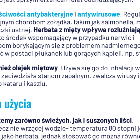
ciwości antybakteryjne
i
antywirusowe
. Regu
jnym chorobom żołądka, takim jak salmonella, 
czki ustnej.
Herbata z mięty wpływa rozluźniaj
jako środek wspomagający w przypadku nerwic i
bom borykającym się z problemem nadmierneg
 w postaci płukanek lub gorących kąpieli, np. s
ież olejek miętowy
. Używa się go do inhalacji w
przeciwdziała stanom zapalnym, zwalcza wirusy i
kataru i kaszlu.
b użycia
emy zarówno świeżych, jak i suszonych liści
.
lecz nie wrzącej wodzie- temperatura 80 stopni j
jako herbata, jednak stosować go można równi