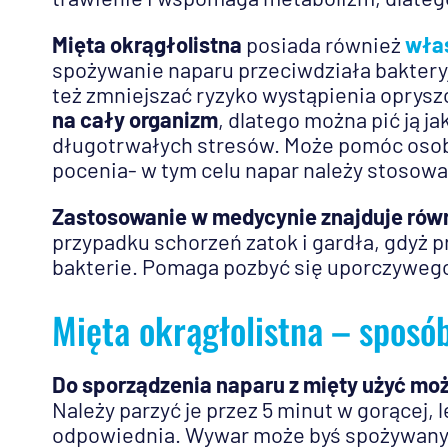
Mięta okrągłolistna
posiada również
właś
spożywanie naparu przeciwdziała baktery
też zmniejszać ryzyko wystąpienia oprysz
na cały organizm
, dlatego można pić ją 
długotrwałych stresów. Może pomóc oso
pocenia- w tym celu napar należy stosować
Zastosowanie w medycynie znajduje równ
przypadku schorzeń zatok i gardła, gdyż 
bakterie. Pomaga pozbyć się uporczywego 
Mięta okrągłolistna – sposó
Do sporządzenia naparu z mięty użyć moż
Należy parzyć je przez 5 minut w gorącej, 
odpowiednia. Wywar może byś spożywany 