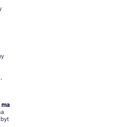
y
my
,
e ma
na
zbyt