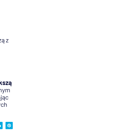
zą z
ększą
onym
ając
ych