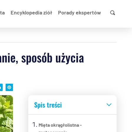
ta
Encyklopedia ziół
Porady ekspertów
anie, sposób użycia
Spis treści
Mięta okrągłolistna -