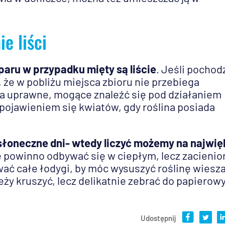
e liści
ru w przypadku mięty są liście
. Jeśli pochod
, że w pobliżu miejsca zbioru nie przebiega
ola uprawne, mogące znaleźć się pod działaniem
 pojawieniem się kwiatów, gdy roślina posiada
 słoneczne dni- wtedy liczyć możemy na najwi
e powinno odbywać się w ciepłym, lecz zacieni
wać całe łodygi, by móc wysuszyć roślinę wiesz
ależy kruszyć, lecz delikatnie zebrać do papierow
Udostępnij