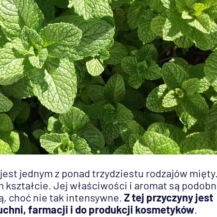
 jest jednym z ponad trzydziestu rodzajów mięty
 kształcie. Jej właściwości i aromat są podobn
, choć nie tak intensywne.
Z tej przyczyny jest
uchni, farmacji i do produkcji kosmetyków
.