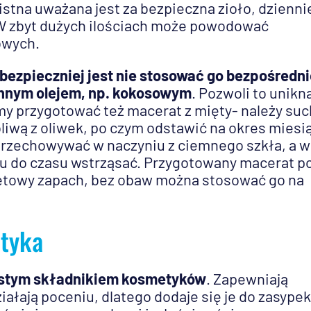
istna uważana jest za bezpieczna zioło, dzienni
. W zbyt dużych ilościach może powodować
owych.
ezpieczniej jest nie stosować go bezpośredni
 innym olejem, np. kokosowym
. Pozwoli to unikn
 przygotować też macerat z mięty- należy su
 oliwą z oliwek, po czym odstawić na okres miesi
 przechowywać w naczyniu z ciemnego szkła, a w
u do czasu wstrząsać. Przygotowany macerat p
miętowy zapach, bez obaw można stosować go na
etyka
zęstym składnikiem kosmetyków
. Zapewniają
ałają poceniu, dlatego dodaje się je do zasypek