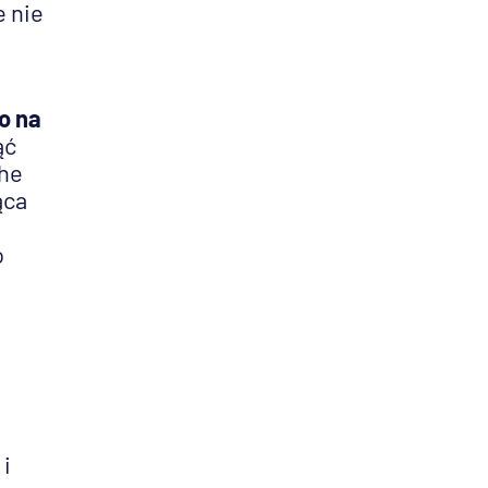
e nie
o na
ąć
che
ąca
o
 i