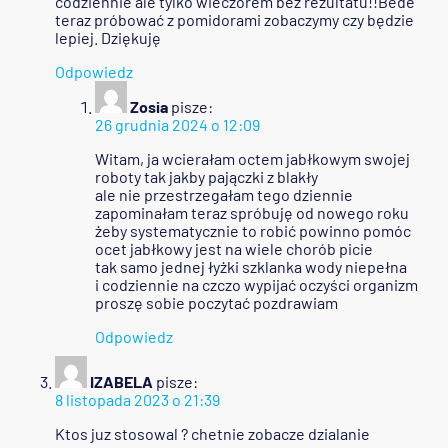
codziennie ale tylko wieczorem bez rezultatu!!Bede
teraz próbować z pomidorami zobaczymy czy będzie
lepiej. Dziękuję
Odpowiedz
Zosia
pisze:
26 grudnia 2024 o 12:09
Witam, ja wcierałam octem jabłkowym swojej
roboty tak jakby pajączki z blakły
ale nie przestrzegałam tego dziennie
zapominałam teraz spróbuję od nowego roku
żeby systematycznie to robić powinno pomóc
ocet jabłkowy jest na wiele chorób picie
tak samo jednej łyżki szklanka wody niepełna
i codziennie na czczo wypijać oczyści organizm
proszę sobie poczytać pozdrawiam
Odpowiedz
IZABELA
pisze:
8 listopada 2023 o 21:39
Ktos juz stosowal ? chetnie zobacze dzialanie