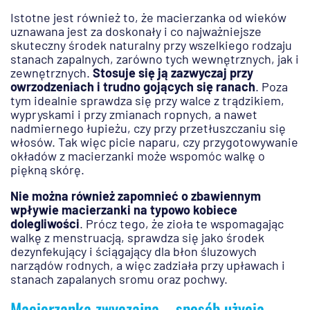
Istotne jest również to, że macierzanka od wieków
uznawana jest za doskonały i co najważniejsze
skuteczny środek naturalny przy wszelkiego rodzaju
stanach zapalnych, zarówno tych wewnętrznych, jak i
zewnętrznych.
Stosuje się ją zazwyczaj przy
owrzodzeniach i trudno gojących się ranach
. Poza
tym idealnie sprawdza się przy walce z trądzikiem,
wypryskami i przy zmianach ropnych, a nawet
nadmiernego łupieżu, czy przy przetłuszczaniu się
włosów. Tak więc picie naparu, czy przygotowywanie
okładów z macierzanki może wspomóc walkę o
piękną skórę.
Nie można również zapomnieć o zbawiennym
wpływie macierzanki na typowo kobiece
dolegliwości
. Prócz tego, że zioła te wspomagając
walkę z menstruacją, sprawdza się jako środek
dezynfekujący i ściągający dla błon śluzowych
narządów rodnych, a więc zadziała przy upławach i
stanach zapalanych sromu oraz pochwy.
Macierzanka zwyczajna – sposób użycia