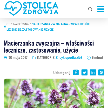
STRONA GŁÓWNA
MACIERZANKA ZWYCZAJNA – WŁAŚCIWOŚCI
|
LECZNICZE, ZASTOSOWANIE, UŻYCIE
Macierzanka zwyczajna – właściwości
lecznicze, zastosowanie, użycie
30 maja 2017
KATEGORIE:
Encyklopedia ziół
5 minut
Udostępnij