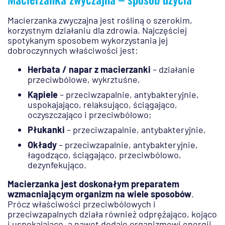
Macierzanka zwyczajna jest rośliną o szerokim,
korzystnym działaniu dla zdrowia. Najczęściej
spotykanym sposobem wykorzystania jej
dobroczynnych właściwości jest:
Herbata / napar z macierzanki
– działanie
przeciwbólowe, wykrztuśne,
Kąpiele
– przeciwzapalnie, antybakteryjnie,
uspokajająco, relaksująco, ściągająco,
oczyszczająco i przeciwbólowo;
Płukanki
– przeciwzapalnie, antybakteryjnie,
Okłady
– przeciwzapalnie, antybakteryjnie,
łagodząco, ściągająco, przeciwbólowo,
dezynfekująco.
Macierzanka jest doskonałym preparatem
wzmacniającym organizm na wiele sposobów
.
Prócz właściwości przeciwbólowych i
przeciwzapalnych działa również odprężająco, kojąco
i uspokajająco, a nawet dodaje organizmowi energii.