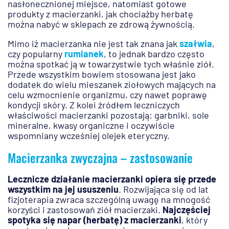
nasłonecznionej miejsce, natomiast gotowe
produkty z macierzanki, jak chociażby herbatę
można nabyć w sklepach ze zdrową żywnością.
Mimo iż macierzanka nie jest tak znana jak
szałwia
,
czy popularny
rumianek
, to jednak bardzo często
można spotkać ją w towarzystwie tych właśnie ziół.
Przede wszystkim bowiem stosowana jest jako
dodatek do wielu mieszanek ziołowych mających na
celu wzmocnienie organizmu, czy nawet poprawę
kondycji skóry. Z kolei źródłem leczniczych
właściwości macierzanki pozostają: garbniki, sole
mineralne, kwasy organiczne i oczywiście
wspomniany wcześniej olejek eteryczny.
Macierzanka zwyczajna – zastosowanie
Lecznicze działanie macierzanki opiera się przede
wszystkim na jej ususzeniu
. Rozwijająca się od lat
fizjoterapia zwraca szczególną uwagę na mnogość
korzyści i zastosowań ziół macierzaki.
Najczęściej
spotyka się napar (herbatę) z macierzanki
, który