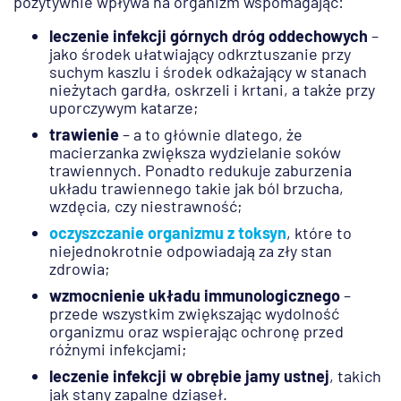
pozytywnie wpływa na organizm wspomagając:
leczenie infekcji górnych dróg oddechowych
–
jako środek ułatwiający odkrztuszanie przy
suchym kaszlu i środek odkażający w stanach
nieżytach gardła, oskrzeli i krtani, a także przy
uporczywym katarze;
trawienie
– a to głównie dlatego, że
macierzanka zwiększa wydzielanie soków
trawiennych. Ponadto redukuje zaburzenia
układu trawiennego takie jak ból brzucha,
wzdęcia, czy niestrawność;
oczyszczanie organizmu z toksyn
, które to
niejednokrotnie odpowiadają za zły stan
zdrowia;
wzmocnienie układu immunologicznego
–
przede wszystkim zwiększając wydolność
organizmu oraz wspierając ochronę przed
różnymi infekcjami;
leczenie infekcji w obrębie jamy ustnej
, takich
jak stany zapalne dziąseł.