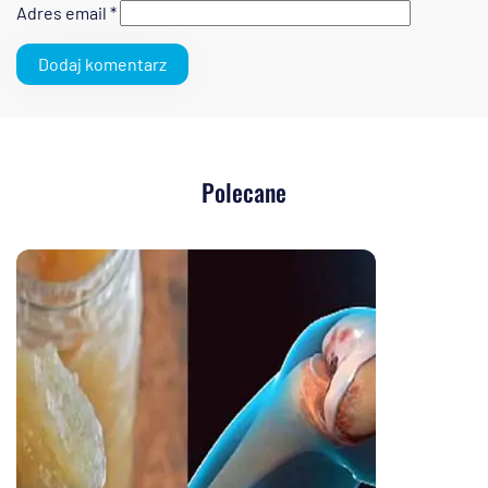
Adres email
*
Polecane