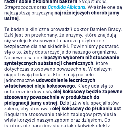
radził sobie z koloniami bakterii
Strep Mutans
,
Streptococcus
oraz
Candida Albicans
. Właśnie one są
najczęstszą przyczyną
najróżniejszych chorób jamy
ustnej
.
Te badania kliniczne prowadził doktor Damien Brady.
Dziś jest on przekonany, że enzymy, które znajdują
się w oleju kokosowym to bardzo pożyteczne i
bezpieczne dla nas składniki. Powinniśmy postarać
się o to, żeby dostarczyć je do naszego organizmu.
Na pewno są one
lepszym wyborem niż stosowanie
syntetycznych substancji chemicznych
, które
dotychczas stosowano powszechnie. W dalszym
ciągu trwają badania, które mają na celu
jednoznaczne
udowodnienie leczniczych
właściwości oleju kokosowego
. Kiedy uda się to
ostatecznie dowieść,
olej kokosowy będzie zapewne
stosowany powszechnie w produktach do
pielęgnacji jamy ustnej
. Dziś już wielu specjalistów
zaleca, aby stosować
olej kokosowy do płukania ust
.
Regularne stosowanie takich zabiegów przyniesie
wiele korzyści naszym zębom oraz dziąsłom. Co
istotne, nie narazimy się na jakiekolwiek efekty