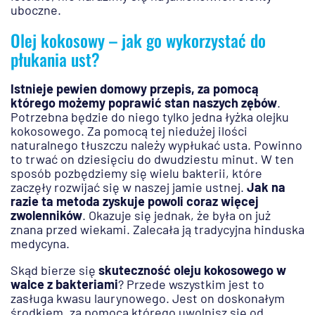
uboczne.
Olej kokosowy – jak go wykorzystać do
płukania ust?
Istnieje pewien domowy przepis, za pomocą
którego możemy poprawić stan naszych zębów
.
Potrzebna będzie do niego tylko jedna łyżka olejku
kokosowego. Za pomocą tej niedużej ilości
naturalnego tłuszczu należy wypłukać usta. Powinno
to trwać on dziesięciu do dwudziestu minut. W ten
sposób pozbędziemy się wielu bakterii, które
zaczęły rozwijać się w naszej jamie ustnej.
Jak na
razie ta metoda zyskuje powoli coraz więcej
zwolenników
. Okazuje się jednak, że była on już
znana przed wiekami. Zalecała ją tradycyjna hinduska
medycyna.
Skąd bierze się
skuteczność oleju kokosowego w
walce z bakteriami
? Przede wszystkim jest to
zasługa kwasu laurynowego. Jest on doskonałym
środkiem, za pomocą którego uwolnisz się od