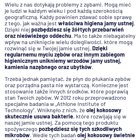
Wielu z nas dotykają problemy z zębami. Mogą mieć
je ludzi w każdym wieku i pod każdą szerokością
geograficzną. Każdy powinien zdawać sobie sprawę
z tego, jak ważna jest
właściwa higiena jamy ustnej
.
Dzięki niej
pozbędziesz się żółtych przebarwień
oraz nieświeżego oddechu
. Ma to także niebagatelny
wpływ na uniknięcie wielu dolegliwości, które mogą
rozwinąć się w Twojej jamie ustnej.
Dzięki
regularnemu myciu zębów oraz innym zabiegom
higienicznym unikniemy wrzodów jamy ustnej,
kamienia nazębnego oraz ubytków
.
Trzeba jednak pamiętać, że płyn do płukania zębów
oraz porządna pasta nie wystarczą. Konieczne jest
stosowanie także innych środków, które poprawią
stan Twoich zębów. W 2012 roku przeprowadzono
specjalne badania w „Athlone Institute of
Technology”. Wniknęło z nich, że
olej kokosowy
skutecznie usuwa bakterie
, które rozwijają się w
naszej jamie ustnej. Za pomocą tego produktu
spożywczego
pozbędziesz się tych szkodliwych
mikrobów
. Wedle tych badań
olej kokosowy świetnie