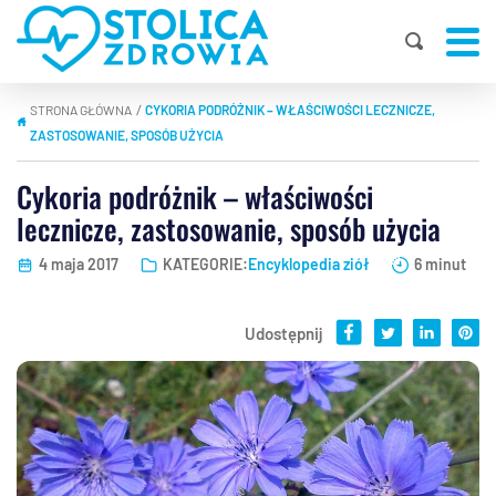
STRONA GŁÓWNA
CYKORIA PODRÓŻNIK – WŁAŚCIWOŚCI LECZNICZE,
|
ZASTOSOWANIE, SPOSÓB UŻYCIA
Cykoria podróżnik – właściwości
lecznicze, zastosowanie, sposób użycia
4 maja 2017
KATEGORIE:
Encyklopedia ziół
6 minut
Udostępnij