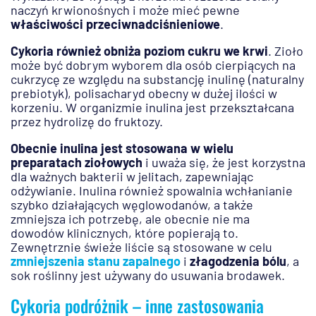
naczyń krwionośnych i może mieć pewne
właściwości przeciwnadciśnieniowe
.
Cykoria również obniża poziom cukru we krwi
. Zioło
może być dobrym wyborem dla osób cierpiących na
cukrzycę ze względu na substancję inulinę (naturalny
prebiotyk), polisacharyd obecny w dużej ilości w
korzeniu. W organizmie inulina jest przekształcana
przez hydrolizę do fruktozy.
Obecnie inulina jest stosowana w wielu
preparatach ziołowych
i uważa się, że jest korzystna
dla ważnych bakterii w jelitach, zapewniając
odżywianie. Inulina również spowalnia wchłanianie
szybko działających węglowodanów, a także
zmniejsza ich potrzebę, ale obecnie nie ma
dowodów klinicznych, które popierają to.
Zewnętrznie świeże liście są stosowane w celu
zmniejszenia stanu zapalnego
i
złagodzenia bólu
, a
sok roślinny jest używany do usuwania brodawek.
Cykoria podróżnik – inne zastosowania