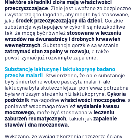
Niektóre składniki zioła mają właściwości
przeczyszczające
. Ziele jest uważane za bezpieczne
i wystarczająco łagodne, aby mogło być stosowane,
jako
środek przeczyszczający dla dzieci
. Gorzkie
substancje występujące w cykorii są nieszkodliwe,
tak, że mogą być również
stosowane w leczeniu
wrzodów na dwunastnicy i drobnych krwawień
wewnętrznych
. Substancje gorzkie są w stanie
zatrzymać stan zapalny w rozwoju
, a także
powstrzymać już rozwinięte zapalenie.
Substancję laktucynę i laktukoprynę badano
przeciw malarii
. Stwierdzono, że obie substancje
były śmiertelne wobec pasożyta malarii, ale
laktucyna była skuteczniejsza, ponieważ potrzebna
była w niższym stężeniu niż laktukopryna.
Cykoria
podróżnik
ma łagodne
właściwości moczopędne
, a
ponieważ wspomaga również
wydalanie kwasu
moczowego
, może być stosowana w
leczeniu
zaburzeń reumatycznych
, takich jak
zapalenie
stawów i dna moczanowa
.
Wykazano, że wyciąg z korzenia rozszerza ściany