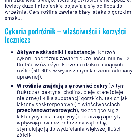
Kwiaty duże i niebieskie pojawiają się od lipca do
września. Cała roślina zawiera biały lateks o gorzkim
smaku.
Cykoria podróżnik – właściwości i korzyści
lecznicze
Aktywne składniki i substancje
: Korzeń
cykorii podróżnik zawiera duże ilości inuliny. 12
Do 15% w świeżym korzeniu dziko rosnących
roślin (50-60% w wysuszonym korzeniu odmiany
uprawnej).
W roślinie znajdują się również cukry
(w tym
fruktoza), pektyna, cholina, oleje stałe (oleje
nielotne) i kilka substancji gorzkich, takich jak
laktony seskterpenowe ( o właściwościach
przeciwnowotworowych
), składające się z
laktucyny i laktukopryny (pobudzają apetyt,
wpływają również dobrze na wątrobę,
stymulując ją do wydzielania większej ilości
żółci)
.