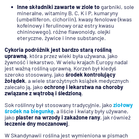
Inne składniki zawarte w ziole to
garbniki, sole
mineralne, witaminy B, C, K i P, kumaryny
(umbelliferon, cichoriin), kwasy fenolowe (kwas
kofeinowy i ferulinowy oraz estry kwasu
chininowego), różne flawonoidy, olejki
eteryczne, żywice i inne substancje.
Cykoria podróżnik jest bardzo starą rośliną
uprawną
, która przez wieki była używana, jako
żywność i lekarstwo. W wielu krajach Europy nadal
jest ważną rośliną uprawną. Korzeń był kiedyś
szeroko stosowany, jako
środek kontrolujący
żołądek
, a wiele starożytnych książek medycznych
zalecało ją, jako
ochronę i lekarstwa na choroby
związane z wątrobą i śledzioną
.
Sok roślinny był stosowany tradycyjnie, jako
ziołowy
środek na biegunkę
, a liście i kwiaty były używane,
jako
plaster na wrzody i zakażone rany
, jak również
leczenie dny moczanowej
.
W Skandynawii roślina jest wymieniona w pismach