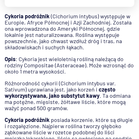
Cykoria podróżnik
(Cichorium intybus) występuje w
Europie, Afryce Północnej i Azji Zachodniej. Została
ona wprowadzona do Ameryki Północnej, gdzie
lokalnie jest naturalizowana. Roślina występuje
powszechnie, jako chwast wzdłuż dróg i tras, na
składowiskach i suchych łąkach.
Opis
: Cykoria jest wieloletnią rośliną należącą do
rodziny Compositae (Asteraceae). Może wzrosnąć do
około 1 metra wysokości.
Różnorodność cykorii (Cichorium intybus var.
Sativum) uprawiana jest, jako korzeń i
często
wykorzystywana, jako substytut kawy
. Ta odmiana
ma potężne, mięsiste, żółtawe liście, które mogą
ważyć ponad 500 gramów.
Cykoria podróżnik
posiada korzenie, które są długie
i rozgałęzione. Najpierw roślina tworzy głęboko
ząbkowane liście w rozetce podobnej do liści
mniszka lekarskiego, liście są owłosione na spodzie.