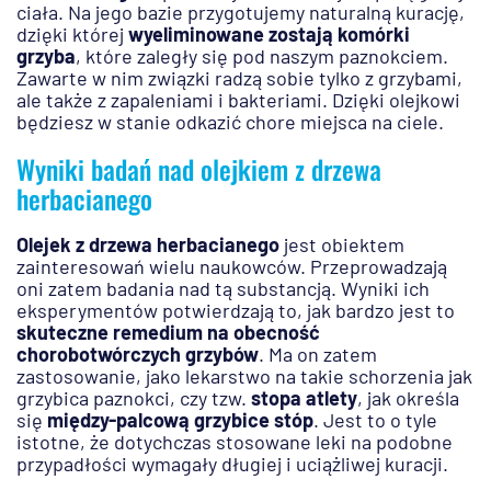
ciała. Na jego bazie przygotujemy naturalną kurację,
dzięki której
wyeliminowane zostają komórki
grzyba
, które zaległy się pod naszym paznokciem.
Zawarte w nim związki radzą sobie tylko z grzybami,
ale także z zapaleniami i bakteriami. Dzięki olejkowi
będziesz w stanie odkazić chore miejsca na ciele.
Wyniki badań nad olejkiem z drzewa
herbacianego
Olejek z drzewa herbacianego
jest obiektem
zainteresowań wielu naukowców. Przeprowadzają
oni zatem badania nad tą substancją. Wyniki ich
eksperymentów potwierdzają to, jak bardzo jest to
skuteczne remedium na obecność
chorobotwórczych grzybów
. Ma on zatem
zastosowanie, jako lekarstwo na takie schorzenia jak
grzybica paznokci, czy tzw.
stopa atlety
, jak określa
się
między-palcową grzybice stóp
. Jest to o tyle
istotne, że dotychczas stosowane leki na podobne
przypadłości wymagały długiej i uciążliwej kuracji.