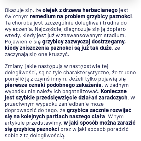
Okazuje się, że
olejek z drzewa herbacianego
jest
świetnym
remedium na problem grzybicy paznokci
.
Ta choroba jest szczególnie dolegliwa i trudna do
wyleczenia. Najczęściej diagnozuje się ją dopiero
wtedy, kiedy jest już w zaawansowanym stadium.
Pojawienie się
grzybicy zazwyczaj dostrzegamy,
kiedy zniszczenia paznokci są już tak duże
, że
zaczynają się one kruszyć.
Zmiany, jakie następują w następstwie tej
dolegliwości, są na tyle charakterystyczne, że trudno
pomylić ją z czymś innym. Jeżeli tylko pojawią się
pierwsze oznaki podobnego zakażenia
, w żadnym
wypadku nie należy ich bagatelizować.
Konieczne
jest szybkie przedsięwzięcie działań zaradczych
. W
przeciwnym wypadku zaniedbanie może
doprowadzić do tego, że
grzybica zacznie rozwijać
się na kolejnych partiach naszego ciała
. W tym
artykule przedstawimy,
w jaki sposób można zarazić
się grzybicą paznokci
oraz w jaki sposób poradzić
sobie z tą dolegliwością.