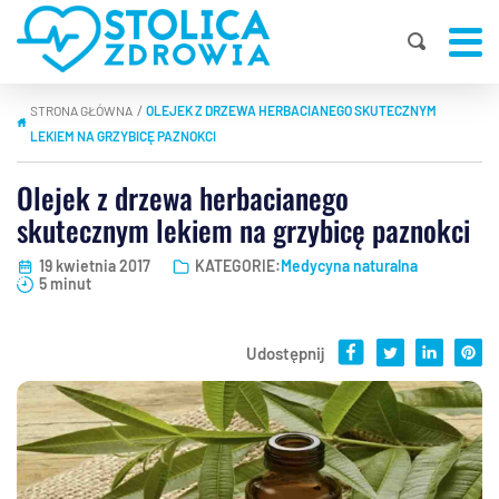
STRONA GŁÓWNA
OLEJEK Z DRZEWA HERBACIANEGO SKUTECZNYM
|
LEKIEM NA GRZYBICĘ PAZNOKCI
Olejek z drzewa herbacianego
skutecznym lekiem na grzybicę paznokci
19 kwietnia 2017
KATEGORIE:
Medycyna naturalna
5 minut
Udostępnij