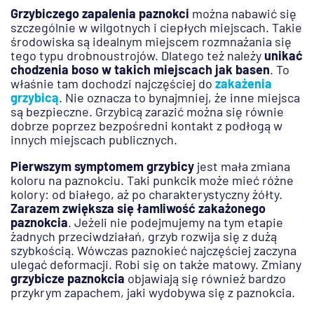
Grzybiczego zapalenia paznokci
można nabawić się
szczególnie w wilgotnych i ciepłych miejscach. Takie
środowiska są idealnym miejscem rozmnażania się
tego typu drobnoustrojów. Dlatego też należy
unikać
chodzenia boso w takich miejscach jak basen
. To
właśnie tam dochodzi najczęściej do
zakażenia
grzybicą
. Nie oznacza to bynajmniej, że inne miejsca
są bezpieczne. Grzybicą zarazić można się równie
dobrze poprzez bezpośredni kontakt z podłogą w
innych miejscach publicznych.
Pierwszym symptomem grzybicy
jest mała zmiana
koloru na paznokciu. Taki punkcik może mieć różne
kolory: od białego, aż po charakterystyczny żółty.
Zarazem zwiększa się łamliwość zakażonego
paznokcia
. Jeżeli nie podejmujemy na tym etapie
żadnych przeciwdziałań, grzyb rozwija się z dużą
szybkością. Wówczas paznokieć najczęściej zaczyna
ulegać deformacji. Robi się on także matowy. Zmiany
grzybicze paznokcia
objawiają się również bardzo
przykrym zapachem, jaki wydobywa się z paznokcia.