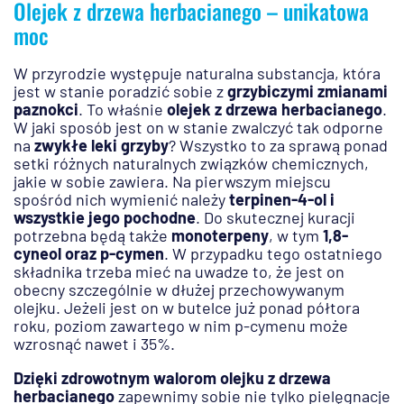
Olejek z drzewa herbacianego – unikatowa
moc
W przyrodzie występuje naturalna substancja, która
jest w stanie poradzić sobie z
grzybiczymi zmianami
paznokci
. To właśnie
olejek z drzewa herbacianego
.
W jaki sposób jest on w stanie zwalczyć tak odporne
na
zwykłe leki grzyby
? Wszystko to za sprawą ponad
setki różnych naturalnych związków chemicznych,
jakie w sobie zawiera. Na pierwszym miejscu
spośród nich wymienić należy
terpinen-4-ol i
wszystkie jego pochodne
. Do skutecznej kuracji
potrzebna będą także
monoterpeny
, w tym
1,8-
cyneol oraz p-cymen
. W przypadku tego ostatniego
składnika trzeba mieć na uwadze to, że jest on
obecny szczególnie w dłużej przechowywanym
olejku. Jeżeli jest on w butelce już ponad półtora
roku, poziom zawartego w nim p-cymenu może
wzrosnąć nawet i 35%.
Dzięki zdrowotnym walorom olejku z drzewa
herbacianego
zapewnimy sobie nie tylko pielęgnacje