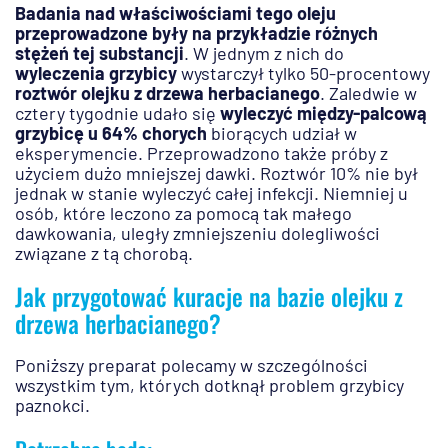
Badania nad właściwościami tego oleju
przeprowadzone były na przykładzie różnych
stężeń tej substancji
. W jednym z nich do
wyleczenia grzybicy
wystarczył tylko 50-procentowy
roztwór olejku z drzewa herbacianego
. Zaledwie w
cztery tygodnie udało się
wyleczyć między-palcową
grzybicę u 64% chorych
biorących udział w
eksperymencie. Przeprowadzono także próby z
użyciem dużo mniejszej dawki. Roztwór 10% nie był
jednak w stanie wyleczyć całej infekcji. Niemniej u
osób, które leczono za pomocą tak małego
dawkowania, uległy zmniejszeniu dolegliwości
związane z tą chorobą.
Jak przygotować kuracje na bazie olejku z
drzewa herbacianego?
Poniższy preparat polecamy w szczególności
wszystkim tym, których dotknął problem grzybicy
paznokci.