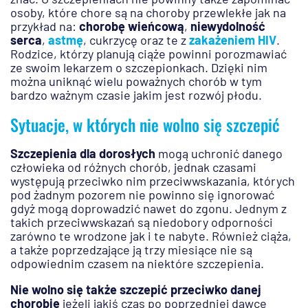
osoby, które chore są na choroby przewlekłe jak na
przykład na:
chorobę wieńcową
,
niewydolność
serca
,
astmę
, cukrzycę oraz te z
zakażeniem HIV
.
Rodzice, którzy planują ciąże powinni porozmawiać
ze swoim lekarzem o szczepionkach. Dzięki nim
można uniknąć wielu poważnych chorób w tym
bardzo ważnym czasie jakim jest rozwój płodu.
Sytuacje, w których nie wolno się szczepić
Szczepienia dla dorosłych
mogą uchronić danego
człowieka od różnych chorób, jednak czasami
występują przeciwko nim przeciwwskazania, których
pod żadnym pozorem nie powinno się ignorować
gdyż mogą doprowadzić nawet do zgonu. Jednym z
takich przeciwwskazań są niedobory odporności
zarówno te wrodzone jak i te nabyte. Również ciąża,
a także poprzedzające ją trzy miesiące nie są
odpowiednim czasem na niektóre szczepienia.
Nie wolno się także szczepić przeciwko danej
chorobie
jeżeli jakiś czas po poprzedniej dawce