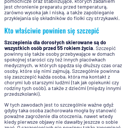
pomocnicze oraz stabilizujące, których zadaniem
jest chronienie preparatu przed temperaturą,
zarówno wysoka jak i niską, a także zapobieganie
przyklejania się składników do fiolki czy strzykawki.
Kto właściwie powinien się szczepić
Szczepienia dla dorosłych skierowane są do
wszystkich osób przed 55 rokiem życia
. Szczepić
powinny się także osoby przebywające w domach
spokojnej starości czy też innych placówkach
medycznych, w których spędza się dłuższy czas oraz
osoby, które się nimi zajmują. Szczególnie powinna
się zaszczepić każda osoba, która ma kontakt z
chorymi lub starszymi ludźmi (tak jak opiekunki czy
rodziny tych osób), a także z dziećmi (między innymi
przedszkolanki).
W tych zawodach jest to szczególnie ważne gdyż
gdyby taka osoba zachorowała mogła by stanowić
poważne zagrożenie dla otoczenia, nawet wtedy
kiedy pierwsze objawy nie dawałby jeszcze o sobie
znać. O szczepieniach nie powinny także zapominać