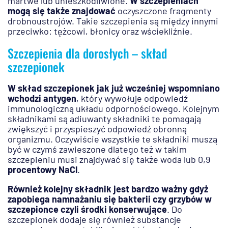
martwe lub unieszkodliwione.
W szczepieniach
mogą się także znajdować
oczyszczone fragmenty
drobnoustrojów. Takie szczepienia są między innymi
przeciwko: tężcowi, błonicy oraz wściekliźnie.
Szczepienia dla dorosłych – skład
szczepionek
W skład szczepionek jak już wcześniej wspomniano
wchodzi antygen
, który wywołuje odpowiedź
immunologiczną układu odpornościowego. Kolejnym
składnikami są adiuwanty składniki te pomagają
zwiększyć i przyspieszyć odpowiedź obronną
organizmu. Oczywiście wszystkie te składniki muszą
być w czymś zawieszone dlatego też w takim
szczepieniu musi znajdywać się także woda lub 0,9
procentowy NaCl
.
Również kolejny składnik jest bardzo ważny gdyż
zapobiega namnażaniu się bakterii czy grzybów w
szczepionce czyli środki konserwujące
. Do
szczepionek dodaje się również substancje