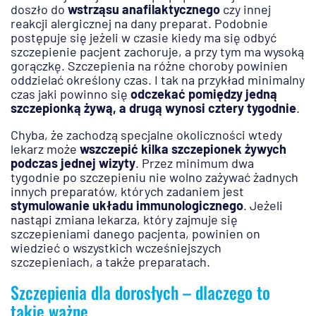
doszło do
wstrząsu anafilaktycznego
czy innej
reakcji alergicznej na dany preparat. Podobnie
postępuje się jeżeli w czasie kiedy ma się odbyć
szczepienie pacjent zachoruje, a przy tym ma wysoką
gorączkę. Szczepienia na różne choroby powinien
oddzielać określony czas. I tak na przykład minimalny
czas jaki powinno się
odczekać pomiędzy jedną
szczepionką żywą, a drugą wynosi cztery tygodnie
.
Chyba, że zachodzą specjalne okoliczności wtedy
lekarz może
wszczepić kilka szczepionek żywych
podczas jednej wizyty
. Przez minimum dwa
tygodnie po szczepieniu nie wolno zażywać żadnych
innych preparatów, których zadaniem jest
stymulowanie układu immunologicznego
. Jeżeli
nastąpi zmiana lekarza, który zajmuje się
szczepieniami danego pacjenta, powinien on
wiedzieć o wszystkich wcześniejszych
szczepieniach, a także preparatach.
Szczepienia dla dorosłych – dlaczego to
takie ważne