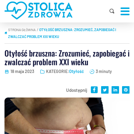
STRONA GŁÓWNA
OTYŁOŚĆ BRZUSZNA: ZROZUMIEĆ, ZAPOBIEGAĆ I
|
ZWALCZAĆ PROBLEM XXI WIEKU
Otyłość brzuszna: Zrozumieć, zapobiegać i
zwalczać problem XXI wieku
18 maja 2023
KATEGORIE:
Otyłość
3 minuty
Udostępnij