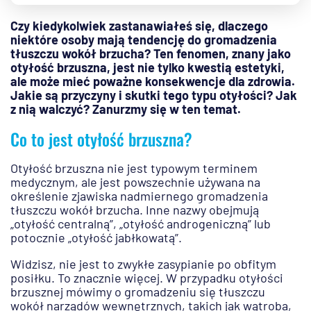
Czy kiedykolwiek zastanawiałeś się, dlaczego
niektóre osoby mają tendencję do gromadzenia
tłuszczu wokół brzucha? Ten fenomen, znany jako
otyłość brzuszna, jest nie tylko kwestią estetyki,
ale może mieć poważne konsekwencje dla zdrowia.
Jakie są przyczyny i skutki tego typu otyłości? Jak
z nią walczyć? Zanurzmy się w ten temat.
Co to jest otyłość brzuszna?
Otyłość brzuszna nie jest typowym terminem
medycznym, ale jest powszechnie używana na
określenie zjawiska nadmiernego gromadzenia
tłuszczu wokół brzucha. Inne nazwy obejmują
„otyłość centralną”, „otyłość androgeniczną” lub
potocznie „otyłość jabłkowatą”.
Widzisz, nie jest to zwykłe zasypianie po obfitym
posiłku. To znacznie więcej. W przypadku otyłości
brzusznej mówimy o gromadzeniu się tłuszczu
wokół narządów wewnętrznych, takich jak wątroba,