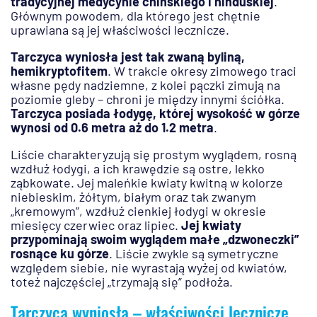
tradycyjnej medycynie chińskiego i hinduskiej
.
Głównym powodem, dla którego jest chętnie
uprawiana są jej właściwości lecznicze.
Tarczyca wyniosła jest tak zwaną byliną,
hemikryptofitem
. W trakcie okresy zimowego traci
własne pędy nadziemne, z kolei pączki zimują na
poziomie gleby – chroni je między innymi ściółka.
Tarczyca posiada łodygę, której wysokość w górze
wynosi od 0.6 metra aż do 1.2 metra
.
Liście charakteryzują się prostym wyglądem, rosną
wzdłuż łodygi, a ich krawędzie są ostre, lekko
ząbkowate. Jej maleńkie kwiaty kwitną w kolorze
niebieskim, żółtym, białym oraz tak zwanym
„kremowym”, wzdłuż cienkiej łodygi w okresie
miesięcy czerwiec oraz lipiec.
Jej kwiaty
przypominają swoim wyglądem małe „dzwoneczki”
rosnące ku górze
. Liście zwykle są symetryczne
względem siebie, nie wyrastają wyżej od kwiatów,
toteż najczęściej „trzymają się” podłoża.
Tarczyca wyniosła – właściwości lecznicze