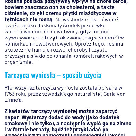
Roślina posiada pozytywny wpływ na chore serce,
bowiem znacząco obniża cholesterol, a także
ciśnienie, dzięki czemu płytki miażdżycowe w
tętnicach nie rosną
. Na wschodzie jest również
uważana jako doskonały środek przeciwko
zachorowaniom na nowotwory, gdyż ma ona
wywoływać apoptozę (tak zwana „nagła śmierć”) w
komórkach nowotworowych. Oprócz tego, roślina
skutecznie hamuje rozwój choroby i często
przyczynia się do pokonania komórek rakowych w
organizmie.
Tarczyca wyniosła – sposób użycia
Pierwszy raz tarczyca wyniosła została opisana w
1753 roku przez szwedzkiego naturalistę, Carla von
Linne’a.
Z kwiatów tarczycy wyniosłej można zaparzyć
napar
.
Wystarczy dodać do wody (jako dodatek
smakowy i nie tylko), a następnie wypić go na zimno
i w formie herbaty, bądź też przykładać po
wcześniejszym namoczeniu odpowiedniej jakości