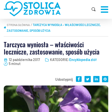
STRONA GŁÓWNA
TARCZYCA WYNIOSŁA – WŁAŚCIWOŚCI LECZNICZE,
|
ZASTOSOWANIE, SPOSÓB UŻYCIA
Tarczyca wyniosła – właściwości
lecznicze, zastosowanie, sposób użycia
12 października 2017
KATEGORIE:
Encyklopedia ziół
5 minut
Udostępnij