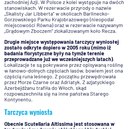
zachodniej Azji. W Polsce z kolei występuje na dwóch
stanowiskach. W rezerwacie przyrody o nazwie
„Skalisty Jar Libberta” w okolicach Barlinecko-
Gorzowskiego Parku Krajobrazowego (nieopodal
miejscowości Równa) oraz w rezerwacie nazywanym
„Grądowym Zboczem” zlokalizowanym koło Recza.
Drugie miejsce występowania tarczycy wyniosłej
zostało odkryte dopiero w 2005 roku (mimo iż
badania florystyczne były na tymże terenie
przeprowadzane już we wcześniejszych latach)
.
Lokalizacje te są pokrywane przez opisywaną roślinę
w łanowo-dolnych częściach lasów, bowiem jest ona
częścią runa leśnego. Z początku przewędrowała
przez Morze Czarne oraz Adriatyk. Z azjatyckiego
Azerbejdżanu trafiła do Włoch, skąd
rozpowszechniła się na inne państwa Starego
Kontynentu.
Tarczyca wyniosła
Obecnie Scutellaria Altissima jest stosowana w