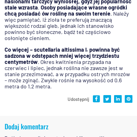
nasionami tarczycy wyniosłej, gdyż jej popularność
stale wzrasta
.
Osoby posiadające własne ogródki
chcą posiadać ów roślinę na swoim terenie
. Należy
więc pamiętać, iż zioła te preferują znaczącą
większość rodzai gleb, jednak ich stanowisko
powinno być słoneczne, bądź też częściowo
osłonięte cieniem.
Co więcej – scutellaria altissima l. powinna być
sadzona w odstępach mniej więcej trzydziestu
centymetrów
. Okres kwitnienia przypada na
czerwiec i lipiec, jednak roślina nie zawsze jest w
stanie przezimować, a w przypadku ostrych mrozów
– może zginąć. Zwykle rośnie na wysokość od 0.6
metra do 1.2 metra.
Udostępnij
Dodaj komentarz