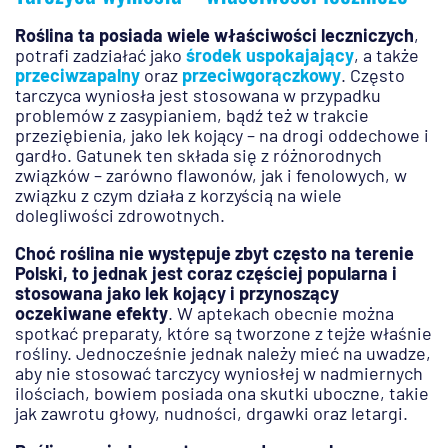
Roślina ta posiada wiele właściwości leczniczych
,
potrafi zadziałać jako
środek uspokajający
, a także
przeciwzapalny
oraz
przeciwgorączkowy
. Często
tarczyca wyniosła jest stosowana w przypadku
problemów z zasypianiem, bądź też w trakcie
przeziębienia, jako lek kojący – na drogi oddechowe i
gardło. Gatunek ten składa się z różnorodnych
związków – zarówno flawonów, jak i fenolowych, w
związku z czym działa z korzyścią na wiele
dolegliwości zdrowotnych.
Choć roślina nie występuje zbyt często na terenie
Polski, to jednak jest coraz częściej popularna i
stosowana jako lek kojący i przynoszący
oczekiwane efekty
. W aptekach obecnie można
spotkać preparaty, które są tworzone z tejże właśnie
rośliny. Jednocześnie jednak należy mieć na uwadze,
aby nie stosować tarczycy wyniosłej w nadmiernych
ilościach, bowiem posiada ona skutki uboczne, takie
jak zawrotu głowy, nudności, drgawki oraz letargi.