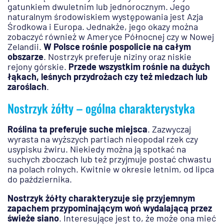
gatunkiem dwuletnim lub jednorocznym. Jego
naturalnym środowiskiem występowania jest Azja
Środkowa i Europa. Jednakże, jego okazy można
zobaczyć również w Ameryce Północnej czy w Nowej
Zelandii.
W Polsce rośnie pospolicie na całym
obszarze
. Nostrzyk preferuje niziny oraz niskie
rejony górskie.
Przede wszystkim rośnie na dużych
łąkach, leśnych przydrożach czy też miedzach lub
zaroślach
.
Nostrzyk żółty – ogólna charakterystyka
Roślina ta preferuje suche miejsca
. Zazwyczaj
wyrasta na wyższych partiach nieopodal rzek czy
usypisku żwiru. Niekiedy można ją spotkać na
suchych zboczach lub też przyjmuje postać chwastu
na polach rolnych. Kwitnie w okresie letnim, od lipca
do października.
Nostrzyk żółty charakteryzuje się przyjemnym
zapachem przypominającym woń wydalającą przez
świeże siano
. Interesujące jest to, że może ona mieć