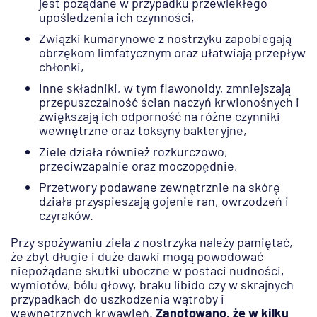
jest pożądane w przypadku przewlekłego
upośledzenia ich czynności,
Związki kumarynowe z nostrzyku zapobiegają
obrzękom limfatycznym oraz ułatwiają przepływ
chłonki,
Inne składniki, w tym flawonoidy, zmniejszają
przepuszczalność ścian naczyń krwionośnych i
zwiększają ich odporność na różne czynniki
wewnętrzne oraz toksyny bakteryjne,
Ziele działa również rozkurczowo,
przeciwzapalnie oraz moczopędnie,
Przetwory podawane zewnętrznie na skórę
działa przyspieszają gojenie ran, owrzodzeń i
czyraków.
Przy spożywaniu ziela z nostrzyka należy pamiętać,
że zbyt długie i duże dawki mogą powodować
niepożądane skutki uboczne w postaci nudności,
wymiotów, bólu głowy, braku libido czy w skrajnych
przypadkach do uszkodzenia wątroby i
wewnętrznych krwawień.
Zanotowano, że w kilku