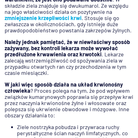
składzie ziela znajduje się dwukumarol. Ze względu
na jego właściwości działa on pozytywnie na
zmniejszenie krzepliwości krwi
. Stosuje się go
zwłaszcza w okolicznościach, gdy istnieje duże
prawdopodobieństwo powstania zakrzepów żylnych.
Należy jednak pamiętać, że w niewłaściwy sposób
zażywany, bez kontroli lekarza może wywołać
przedłużone krwawienia oraz krwotoki
. Lekarze
zalecają wstrzemięźliwość od spożywania ziela w
przypadku otwartych ran czy przechodzenia w tym
czasie miesiączki.
W jaki więc sposób działa na układ krwionośny
człowieka
? Proces polega na tym, że pod wpływem
związków kumarynowych poprawia się przepływ krwi
przez naczynia krwionośne żylne i włosowate oraz
polepsza się ukrwienie obwodowe i mózgowe. Inne
obszary działania to:
Ziele nostrzyka pobudza i przywraca ruchy
perystaltyczne ścian naczyń limfatycznych, co