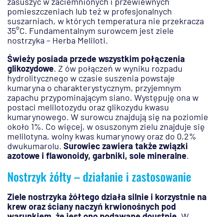
zasuszyć w zaciemnionych i przewiewnych
pomieszczeniach lub też w profesjonalnych
suszarniach, w których temperatura nie przekracza
35°C. Fundamentalnym surowcem jest ziele
nostrzyka – Herba Meliloti.
Świeży posiada przede wszystkim połączenia
glikozydowe
. Z ów połączeń w wyniku rozpadu
hydrolitycznego w czasie suszenia powstaje
kumaryna o charakterystycznym, przyjemnym
zapachu przypominającym siano. Występuję ona w
postaci melilotozydu oraz glikozydu kwasu
kumarynowego. W surowcu znajdują się na poziomie
około 1%. Co więcej, w osuszonym zielu znajduje się
melilotyna, wolny kwas kumarynowy oraz do 0,2%
dwukumarolu.
Surowiec zawiera także związki
azotowe i flawonoidy, garbniki, sole mineralne
.
Nostrzyk żółty – działanie i zastosowanie
Ziele nostrzyka żółtego działa silnie i korzystnie na
krew oraz ściany naczyń krwionośnych pod
warunkiem, że jest ono podawane doustnie
. W