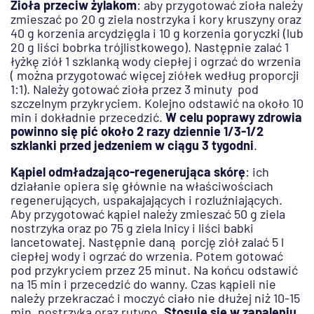
Zioła przeciw żylakom
: aby przygotować zioła należy
zmieszać po 20 g ziela nostrzyka i kory kruszyny oraz
40 g korzenia arcydzięgla i 10 g korzenia goryczki (lub
20 g liści bobrka trójlistkowego). Następnie zalać 1
łyżkę ziół 1 szklanką wody ciepłej i ogrzać do wrzenia
( można przygotować więcej ziółek według proporcji
1:1). Należy gotować zioła przez 3 minuty pod
szczelnym przykryciem. Kolejno odstawić na około 10
min i dokładnie przecedzić.
W celu poprawy zdrowia
powinno się pić około 2 razy dziennie 1/3-1/2
szklanki przed jedzeniem w ciągu 3 tygodni
.
Kąpiel odmładzająco-regenerująca skórę
: ich
działanie opiera się głównie na właściwościach
regenerujących, uspakajających i rozluźniających.
Aby przygotować kąpiel należy zmieszać 50 g ziela
nostrzyka oraz po 75 g ziela lnicy i liści babki
lancetowatej. Następnie daną porcję ziół zalać 5 l
ciepłej wody i ogrzać do wrzenia. Potem gotować
pod przykryciem przez 25 minut. Na końcu odstawić
na 15 min i przecedzić do wanny. Czas kąpieli nie
należy przekraczać i moczyć ciało nie dłużej niż 10-15
min. nostrzyka oraz rutynę.
Stosuje się w zapaleniu