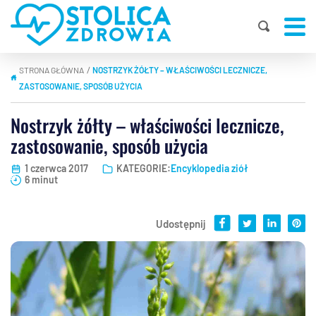
STRONA GŁÓWNA
NOSTRZYK ŻÓŁTY – WŁAŚCIWOŚCI LECZNICZE,
|
ZASTOSOWANIE, SPOSÓB UŻYCIA
Nostrzyk żółty – właściwości lecznicze,
zastosowanie, sposób użycia
1 czerwca 2017
KATEGORIE:
Encyklopedia ziół
6 minut
Udostępnij