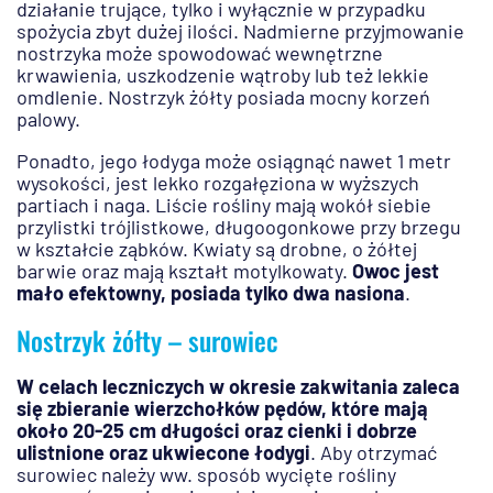
działanie trujące, tylko i wyłącznie w przypadku
spożycia zbyt dużej ilości. Nadmierne przyjmowanie
nostrzyka może spowodować wewnętrzne
krwawienia, uszkodzenie wątroby lub też lekkie
omdlenie. Nostrzyk żółty posiada mocny korzeń
palowy.
Ponadto, jego łodyga może osiągnąć nawet 1 metr
wysokości, jest lekko rozgałęziona w wyższych
partiach i naga. Liście rośliny mają wokół siebie
przylistki trójlistkowe, długoogonkowe przy brzegu
w kształcie ząbków. Kwiaty są drobne, o żółtej
barwie oraz mają kształt motylkowaty.
Owoc jest
mało efektowny, posiada tylko dwa nasiona
.
Nostrzyk żółty – surowiec
W celach leczniczych w okresie zakwitania zaleca
się zbieranie wierzchołków pędów, które mają
około 20-25 cm długości oraz cienki i dobrze
ulistnione oraz ukwiecone łodygi
. Aby otrzymać
surowiec należy ww. sposób wycięte rośliny