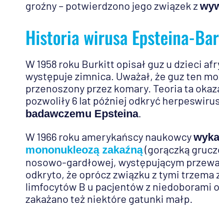
groźny – potwierdzono jego związek z
wyw
Historia wirusa Epsteina-Bar
W 1958 roku Burkitt opisał guz u dzieci af
występuje zimnica. Uważał, że guz ten m
przenoszony przez komary. Teoria ta okaza
pozwoliły 6 lat później odkryć herpeswir
.
badawczemu Epsteina
W 1966 roku amerykańscy naukowcy
wyka
(gorączką grucz
mononukleozą zakaźną
nosowo-gardłowej, występującym przeważn
odkryto, że oprócz związku z tymi trzema
limfocytów B u pacjentów z niedoborami 
zakażano też niektóre gatunki małp.