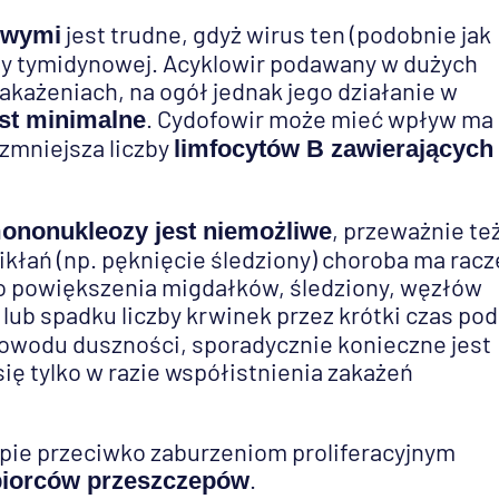
jest trudne, gdyż wirus ten (podobnie jak
owymi
azy tymidynowej. Acyklowir podawany w dużych
każeniach, na ogół jednak jego działanie w
. Cydofowir może mieć wpływ ma
st minimalne
zmniejsza liczby
limfocytów B zawierających
, przeważnie te
ononukleozy jest niemożliwe
łań (np. pęknięcie śledziony) choroba ma racz
o powiększenia migdałków, śledziony, węzłów
lub spadku liczby krwinek przez krótki czas pod
z powodu duszności, sporadycznie konieczne jest
ię tylko w razie współistnienia zakażeń
pie przeciwko zaburzeniom proliferacyjnym
.
biorców przeszczepów