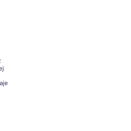
ż
ej
aje