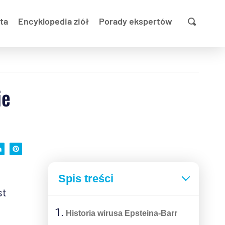
ta
Encyklopedia ziół
Porady ekspertów
ie
Spis treści
st
Historia wirusa Epsteina-Barr