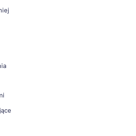
niej
nia
mi
jące