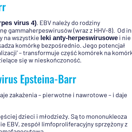
rr
. EBV należy do rodziny
pes virus 4)
zinę gammaherpeswirusów (wraz z HHV-8). Od i
ny na wszystkie
i nie
leki anty-herpeswirusowe
kadza komórkę bezpośrednio. Jego potencjał
izacji’ – transformuje część komórek na komór
zielące się w nieskończoność.
irus Epsteina-Barr
je zakażenia – pierwotne i nawrotowe – i daje
zęściej dzieci i młodzieży. Są to mononukleoza
e EBV, zespół limfoproliferacyjny sprzężony z
hemafagocytowa.