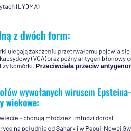
ytach (LYDMA)
dną z dwóch form:
órki ulegają zakażeniu przetrwałemu pojawia się
 kapsydowy (VCA) oraz późny antygen błonowy c
lizy komórki.
Przeciwciała przeciw antygeno
ołów wywołanych wirusem Epsteina-
py wiekowe:
wiecie – chorują młodzież i młodzi dorośli
ryce na południe od Sahary i w Papui-Nowej Gw