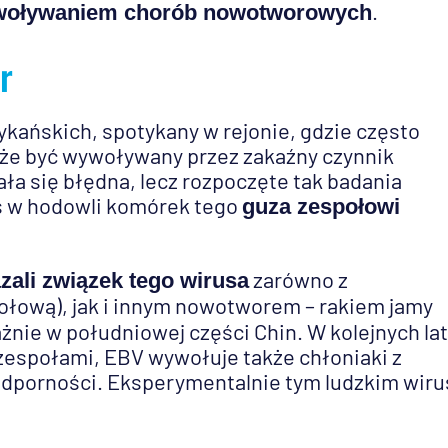
.
oływaniem chorób nowotworowych
r
rykańskich, spotykany w rejonie, gdzie często
oże być wywoływany przez zakaźny czynnik
ła się błędna, lecz rozpoczęte tak badania
us w hodowli komórek tego
guza zespołowi
zarówno z
zali związek tego wirusa
ołową), jak i innym nowotworem – rakiem jamy
ie w południowej części Chin. W kolejnych la
 zespołami, EBV wywołuje także chłoniaki z
odporności. Eksperymentalnie tym ludzkim wir