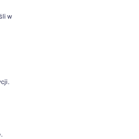
li w
cji.
.