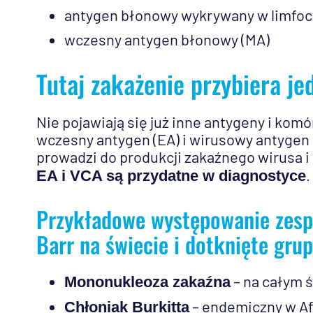
antygen błonowy wykrywany w limfoc
wczesny antygen błonowy (MA)
Tutaj zakażenie przybiera je
Nie pojawiają się już inne antygeny i kom
wczesny antygen (EA) i wirusowy antygen
prowadzi do produkcji zakaźnego wirusa i 
.
EA i VCA są przydatne w diagnostyce
Przykładowe występowanie zesp
Barr na świecie i dotknięte gru
– na całym ś
Mononukleoza zakaźna
– endemiczny w Af
Chłoniak Burkitta