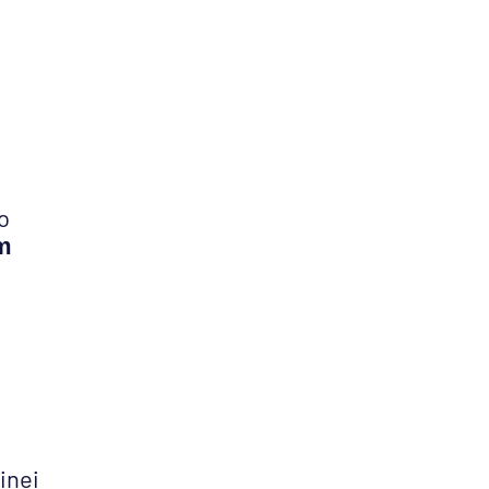
o
m
inei