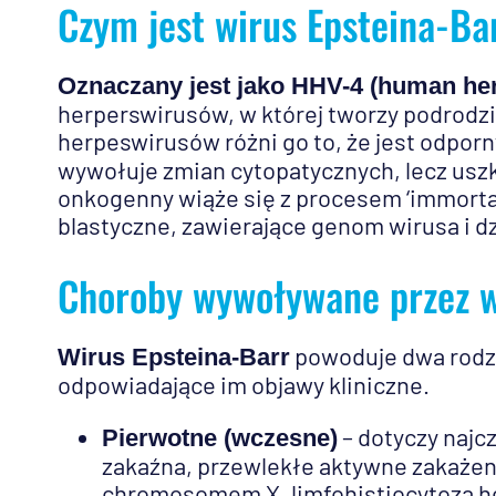
Czym jest wirus Epsteina-Ba
Oznaczany jest jako HHV-4 (human her
herperswirusów, w której tworzy podrod
herpeswirusów różni go to, że jest odpor
wywołuje zmian cytopatycznych, lecz usz
onkogenny wiąże się z procesem ‘immortal
blastyczne, zawierające genom wirusa i d
Choroby wywoływane przez w
powoduje dwa rodza
Wirus Epsteina-Barr
odpowiadające im objawy kliniczne.
– dotyczy najc
Pierwotne (wczesne)
zakaźna, przewlekłe aktywne zakażeni
chromosomem X, limfohistiocytoza 