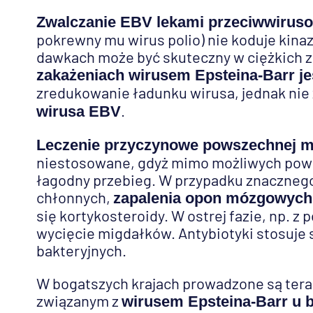
Zwalczanie EBV lekami przeciwwirus
pokrewny mu wirus polio) nie koduje kin
dawkach może być skuteczny w ciężkich za
zakażeniach wirusem Epsteina-Barr je
zredukowanie ładunku wirusa, jednak nie 
.
wirusa EBV
Leczenie przyczynowe powszechnej m
niestosowane, gdyż mimo możliwych powik
łagodny przebieg. W przypadku znaczneg
chłonnych,
zapalenia opon mózgowych
się kortykosteroidy. W ostrej fazie, np. 
wycięcie migdałków. Antybiotyki stosuje s
bakteryjnych.
W bogatszych krajach prowadzone są tera
związanym z
wirusem Epsteina-Barr u 