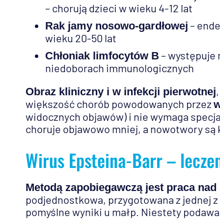
– chorują dzieci w wieku 4-12 lat
– ende
Rak jamy nosowo-gardłowej
wieku 20-50 lat
– występuje 
Chłoniak limfocytów B
niedoborach immunologicznych
Obraz kliniczny i w infekcji pierwotnej
większość chorób powodowanych przez
w
widocznych objawów) i nie wymaga specja
choruje objawowo mniej, a nowotwory są 
Wirus Epsteina-Barr – lecz
Metodą zapobiegawczą jest praca nad
podjednostkowa, przygotowana z jednej z
pomyślne wyniki u małp. Niestety podawan