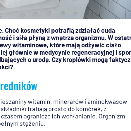
e. Choć kosmetyki potrafią zdziałać cuda
ność i siła płyną z wnętrza organizmu. W ostat
wlewy witaminowe, które mają odżywić ciało
iej głównie w medycynie regeneracyjnej i spor
bających o urodę. Czy kroplówki mogą faktycz
okci?
średników
ieszaniny witamin, minerałów i aminokwasów
kładniki trafiają prosto do komórek, z
czasem ogranicza ich wchłanianie. Organizm
 pełnym stężeniu.