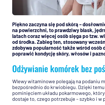
Piękno zaczyna się pod skórą – dosłowni
na powierzchni, to prawdziwy blask, jędr
latach coraz więcej osób sięga po tzw. 
od środka. Zabieg ten, stosowany wcześn
zdobywa popularność także wśród osób d
poprawić kondycję skóry, włosów i pazn
Odżywianie komórek bez po
Wlewy witaminowe polegają na podaniu m
bezpośrednio do krwiobiegu. Dzięki temu s
pominięciem układu pokarmowego, który 
dostaje to, czego potrzebuje – szybko i w