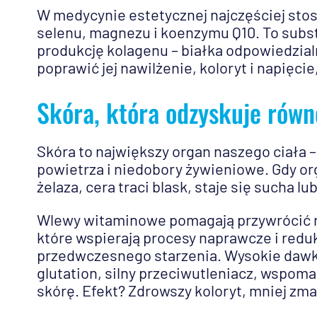
W medycynie estetycznej najczęściej stos
selenu, magnezu i koenzymu Q10. To subst
produkcję kolagenu – białka odpowiedzial
poprawić jej nawilżenie, koloryt i napięc
Skóra, która odzyskuje rów
Skóra to największy organ naszego ciała –
powietrza i niedobory żywieniowe. Gdy or
żelaza, cera traci blask, staje się sucha l
Wlewy witaminowe pomagają przywrócić r
które wspierają procesy naprawcze i reduk
przedwczesnego starzenia. Wysokie dawki
glutation, silny przeciwutleniacz, wspoma
skórę. Efekt? Zdrowszy koloryt, mniej zmar