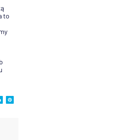
tą
a to
emy
b
u