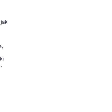
 jak
e,
ki
.