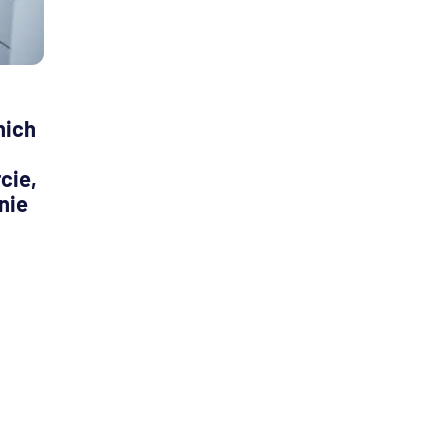
nich
cie,
nie