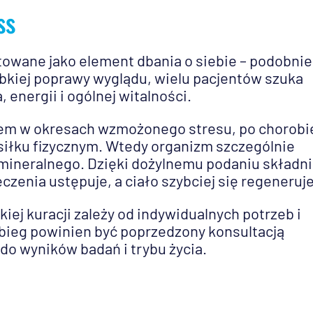
ss
towane jako element dbania o siebie – podobnie
ybkiej poprawy wyglądu, wielu pacjentów szuka
energii i ogólnej witalności.
iem w okresach wzmożonego stresu, po chorobi
siłku fizycznym. Wtedy organizm szczególnie
mineralnego. Dzięki dożylnemu podaniu składni
czenia ustępuje, a ciało szybciej się regeneruje
iej kuracji zależy od indywidualnych potrzeb i
abieg powinien być poprzedzony konsultacją
do wyników badań i trybu życia.