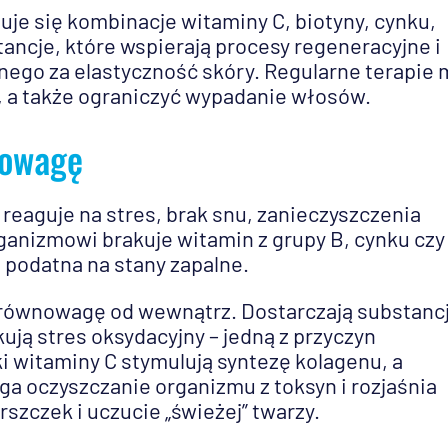
uje się kombinacje witaminy C, biotyny, cynku,
ancje, które wspierają procesy regeneracyjne i
nego za elastyczność skóry. Regularne terapie
ie, a także ograniczyć wypadanie włosów.
nowagę
 reaguje na stres, brak snu, zanieczyszczenia
ganizmowi brakuje witamin z grupy B, cynku czy
ub podatna na stany zapalne.
ównowagę od wewnątrz. Dostarczają substancj
ują stres oksydacyjny – jedną z przyczyn
 witaminy C stymulują syntezę kolagenu, a
ga oczyszczanie organizmu z toksyn i rozjaśnia
szczek i uczucie „świeżej” twarzy.