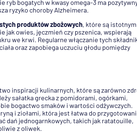
e ryb bogatych w kwasy omega-3 ma pozytywn
za ryzyko choroby Alzheimera.
istych produktów zbożowych
, które są istotnym
ie jak owies, jęczmień czy pszenica, wspierają
ukru we krwi. Regularne włączanie tych składn
y ciała oraz zapobiega uczuciu głodu pomiędzy
o inspiracji kulinarnych, które są zarówno zd
ależy sałatka grecka z pomidorami, ogórkami,
sobie bogactwo smaków i wartości odżywczych.
yną i ziołami, która jest łatwa do przygotowani
 dań jednogarnkowych, takich jak ratatouille,
iwie z oliwek.