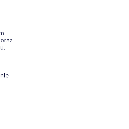
om
 oraz
u.
anie