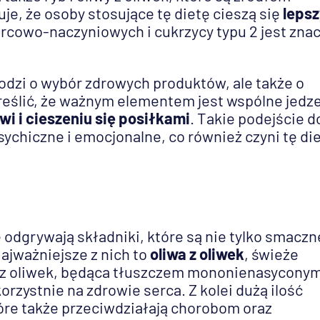
e, że osoby stosujące tę dietę cieszą się
leps
ercowo-naczyniowych i cukrzycy typu 2 jest zna
odzi o wybór zdrowych produktów, ale także o
kreślić, że ważnym elementem jest wspólne jedz
wi i cieszeniu się posiłkami
. Takie podejście d
ychiczne i emocjonalne, co również czyni tę di
odgrywają składniki, które są nie tylko smaczn
ajważniejsze z nich to
oliwa z oliwek
, świeże
a z oliwek, będąca tłuszczem mononienasyconym
rzystnie na zdrowie serca. Z kolei dużą ilość
óre także przeciwdziałają chorobom oraz