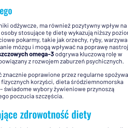
nego
niki odżywcze, ma również pozytywny wpływ na
e osoby stosujące tę dietę wykazują niższy pozi
iowe pokarmy, takie jak orzechy, ryby, warzywa
anie mózgu i mogą wpływać na poprawę nastroj
szczowych omega-3
odgrywa kluczową rolę w
t powiązany z rozwojem zaburzeń psychicznych.
 znacznie poprawione przez regularne spożyw
 fizycznych korzyści, dieta śródziemnomorska
a – świadome wybory żywieniowe przynoszą
nego poczucia szczęścia.
jące zdrowotność diety