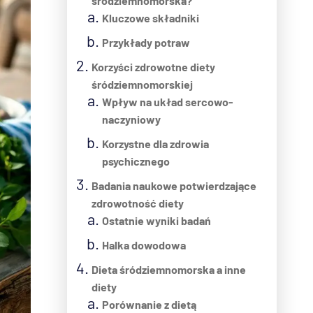
śródziemnomorska?
Kluczowe składniki
Przykłady potraw
Korzyści zdrowotne diety
śródziemnomorskiej
Wpływ na układ sercowo-
naczyniowy
Korzystne dla zdrowia
psychicznego
Badania naukowe potwierdzające
zdrowotność diety
Ostatnie wyniki badań
Halka dowodowa
Dieta śródziemnomorska a inne
diety
Porównanie z dietą