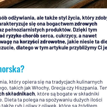
ób odżywiania, ale także styl życia, który zdob
harakteryzuje się ona bogactwem
zdrowych
az pełnoziarnistych produktów. Dzięki tym
ać ryzyko chorób
serca, cukrzycy, a nawet
uwagę na
korzyści zdrowotne
, jakie niesie ta di
ucie, dlatego w tym artykule przybliżymy Ci je
morska?
a, który opiera się na tradycjach kulinarnych
o, takich jak Włochy, Grecja czy Hiszpania. Te
ch składnikach
, które są bogate w składniki
. Dieta ta polega na spożywaniu dużych ilości
także ryb i oliwy z oliwek, które są źródłem