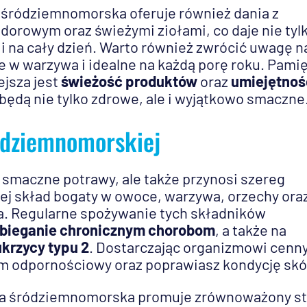
a śródziemnomorska oferuje również dania z
orowym oraz świeżymi ziołami, co daje nie tyl
ii na cały dzień. Warto również zwrócić uwagę n
e w warzywa i idealne na każdą porę roku. Pamię
jsza jest
świeżość produktów
oraz
umiejętnoś
 będą nie tylko zdrowe, ale i wyjątkowo smaczne
ódziemnomorskiej
 smaczne potrawy, ale także przynosi szereg
jej skład bogaty w owoce, warzywa, orzechy ora
ia. Regularne spożywanie tych składników
bieganie chronicznym chorobom
, a także na
krzycy typu 2
. Dostarczając organizmowi cenn
m odpornościowy oraz poprawiasz kondycję skó
eta śródziemnomorska promuje zrównoważony st