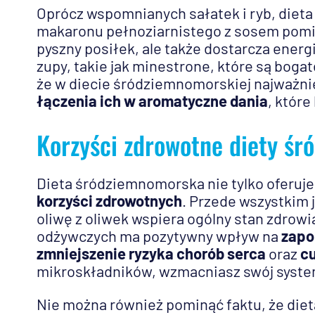
Oprócz wspomnianych sałatek i ryb, diet
makaronu pełnoziarnistego z sosem pomid
pyszny posiłek, ale także dostarcza energ
zupy, takie jak minestrone, które są bogat
że w diecie śródziemnomorskiej najważnie
łączenia ich w aromatyczne dania
, które
Korzyści zdrowotne diety śr
Dieta śródziemnomorska nie tylko oferuje
korzyści zdrowotnych
. Przede wszystkim 
oliwę z oliwek wspiera ogólny stan zdrow
odżywczych ma pozytywny wpływ na
zapo
zmniejszenie ryzyka chorób serca
oraz
cu
mikroskładników, wzmacniasz swój syste
Nie można również pominąć faktu, że di