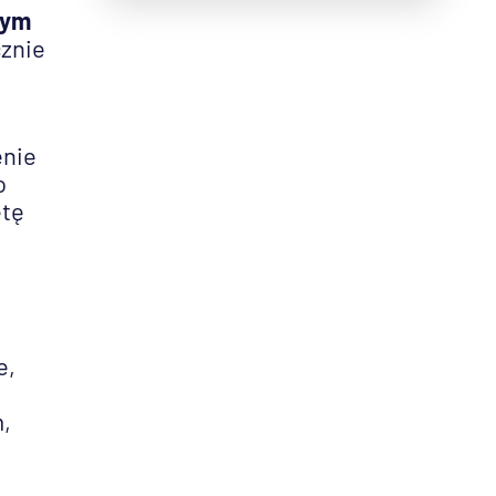
zym
cznie
enie
o
etę
e,
,