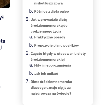
niskotłuszczową
Różnice z dietą paleo
ył
Jak wprowadzić dietę
śródziemnomorską do
codziennego życia
Praktyczne porady
eta,
Propozycje planu posiłków
j
Częste błędy w stosowaniu diety
śródziemnomorskiej
Mity i nieporozumienia
Jak ich unikać
Dieta śródziemnomorska –
n
dlaczego uznaje się ją za
najzdrowszą na świecie?