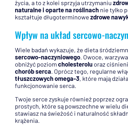
życia, a to z kolei sprzyja utrzymaniu
zdrow
naturalne i oparte na roślinach
nie tylko 
kształtuje długoterminowe
zdrowe nawyk
Wpływ na układ sercowo-naczy
Wiele badań wykazuje, że dieta śródzie
sercowo-naczyniowego
. Owoce, warzywa 
obniżyć poziom
cholesterolu
oraz ciśnieni
chorób serca
. Oprócz tego, regularne włą
tłuszczowych omega-3
, które mają dzia
funkcjonowanie serca.
Twoje serce zyskuje również poprzez ogr
prostych, które są powszechne w wielu d
stawiasz na świeżość i naturalność skład
krążenia.