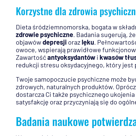
Korzystne dla zdrowia psychicz
Dieta śródziemnomorska, bogata w skład
zdrowie psychiczne
. Badania sugerują, ż
objawów
depresji
oraz
lęku
. Pełnowartośc
owoce, wspierają prawidłowe funkcjonow
Zawartość
antyoksydantów
i
kwasów tłu
redukcji stresu oksydacyjnego, który jes
Twoje samopoczucie psychiczne może być
zdrowych, naturalnych produktów. Oprócz
dostarcza Ci także psychicznego ukojeni
satysfakcję oraz przyczyniają się do ogól
Badania naukowe potwierdza