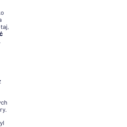
ko
a
taj,
ć
.
z
ych
ry.
yl