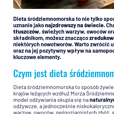
Dieta śródziemnomorska to nie tylko spos
uznanie jako
najzdrowszy na świecie
. C
tłuszczów
, świeżych warzyw, owoców or
składnikom, możesz znacząco
zredukow
niektórych nowotworów. Warto zwrócić 
oraz na jej pozytywny wpływ na samopocz
kluczowe elementy.
Czym jest dieta śródziemno
Dieta śródziemnomorska to sposób żywieni
krajów leżących wzdłuż Morza Śródziemneg
model odżywiania skupia się na
naturalny
odżywcze, a jednocześnie niskokaloryczne
warzyw, owoców, pełnoziarnistych zbóż, a 