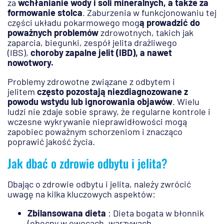
za
wchłanianie wody i soli mineralnych, a także za
formowanie stolca
. Zaburzenia w funkcjonowaniu tej
części układu pokarmowego mog
ą prowadzić do
poważnych problemów
zdrowotnych, takich jak
zaparcia, biegunki, zespół jelita drażliwego
(IBS),
choroby zapalne jelit (IBD), a nawet
nowotwory.
Problemy zdrowotne związane z odbytem i
jelitem
często pozostają niezdiagnozowane z
powodu wstydu lub ignorowania objawów
. Wielu
ludzi nie zdaje sobie sprawy, że regularne kontrole i
wczesne wykrywanie nieprawidłowości mogą
zapobiec poważnym schorzeniom i znacząco
poprawić jakość życia.
Jak dbać o zdrowie odbytu i jelita?
Dbając o zdrowie odbytu i jelita, należy zwrócić
uwagę na kilka kluczowych aspektów:
Zbilansowana dieta
: Dieta bogata w błonnik
(obecny w owocach, warzywach,