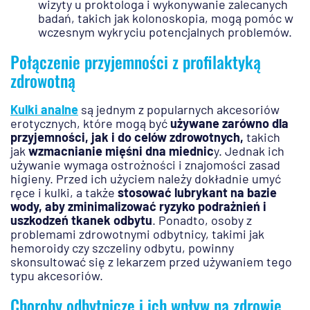
wizyty u proktologa i wykonywanie zalecanych
badań, takich jak kolonoskopia, mogą pomóc w
wczesnym wykryciu potencjalnych problemów.
Połączenie przyjemności z profilaktyką
zdrowotną
Kulki analne
są jednym z popularnych akcesoriów
erotycznych, które mogą być
używane zarówno dla
przyjemności, jak i do celów zdrowotnych,
takich
jak
wzmacnianie mięśni dna miednic
y. Jednak ich
używanie wymaga ostrożności i znajomości zasad
higieny. Przed ich użyciem należy dokładnie umyć
ręce i kulki, a także
stosować lubrykant na bazie
wody, aby zminimalizować ryzyko podrażnień i
uszkodzeń tkanek odbytu
. Ponadto, osoby z
problemami zdrowotnymi odbytnicy, takimi jak
hemoroidy czy szczeliny odbytu, powinny
skonsultować się z lekarzem przed używaniem tego
typu akcesoriów.
Choroby odbytnicze i ich wpływ na zdrowie