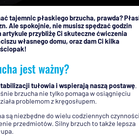
 znać tajemnic płaskiego brzucha, prawda? Płas
zn. Ale spokojnie, nie musisz spędzać godzin
m artykule przybliżę Ci skuteczne ćwiczenia
ciszu własnego domu, oraz dam Ci kilka
eściopak!
ucha jest ważny?
tabilizacji tułowia i wspierają naszą postawę
.
nie brzucha nie tylko pomaga w osiągnięciu
działa problemom z kręgosłupem.
ha są niezbędne do wielu codziennych czynności
enie przedmiotów. Silny brzuch to także lepsza
łupa.