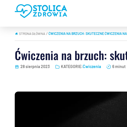
STRONA GŁÓWNA
ĆWICZENIA NA BRZUCH: SKUTECZNE ĆWICZENIA NA
|
Ćwiczenia na brzuch: sku
28 sierpnia 2023
KATEGORIE:
Ćwiczenia
6 minut