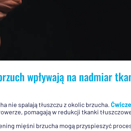
brzuch wpływają na nadmiar tka
a nie spalają tłuszczu z okolic brzucha.
Ćwicze
a rowerze, pomagają w redukcji tkanki tłuszczowe
rening mięśni brzucha mogą przyspieszyć proce