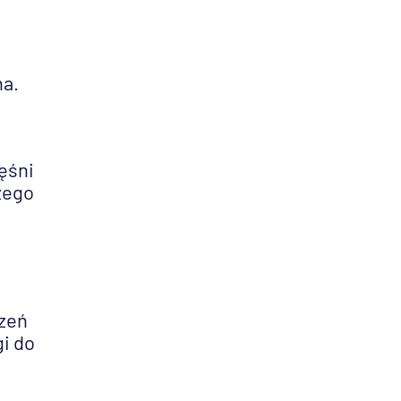
ha.
ęśni
zego
czeń
i do