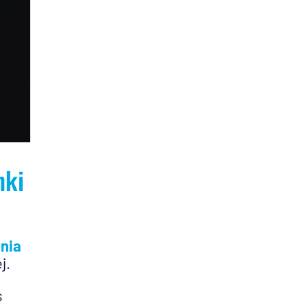
nki
nia
j.
s