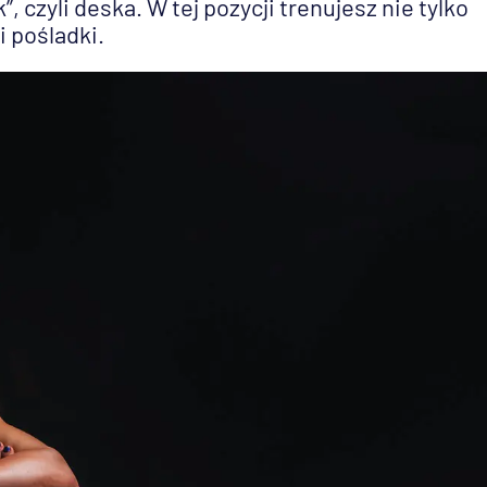
 czyli deska. W tej pozycji trenujesz nie tylko
i pośladki.