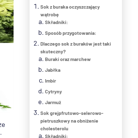
Sok z buraka oczyszczający
wątrobę
Składniki:
Sposób przygotowania:
Dlaczego sok z buraków jest taki
skuteczny?
Buraki oraz marchew
Jabłka
Imbir
Cytryny
Jarmuż
Sok grejpfrutowo-selerowo-
pietruszkowy na obniżenie
ze
cholesterolu
.
Składniki: