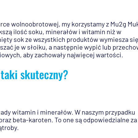
arce wolnoobrotowej, my korzystamy z Mu2g Mu
zą ilość soku, minerałów i witamin niż w
ęty sok ze wszystkich produktów wymiesza się
zać je w słoiku, a następnie wypić lub przech
iowych, aby zachowały najwięcej wartości.
 taki skuteczny?
kłady witamin i minerałów. W naszym przypadku
oraz beta-karoten. To one są odpowiedzialne za
ątroby.