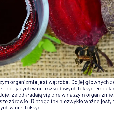
ym organizmie jest wątroba. Do jej głównych z
zalegających w nim szkodliwych toksyn. Regula
je, że odkładają się one w naszym organizmie
e zdrowie. Dlatego tak niezwykle ważne jest, 
ych w niej toksyn.