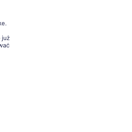
ke.
 już
ować