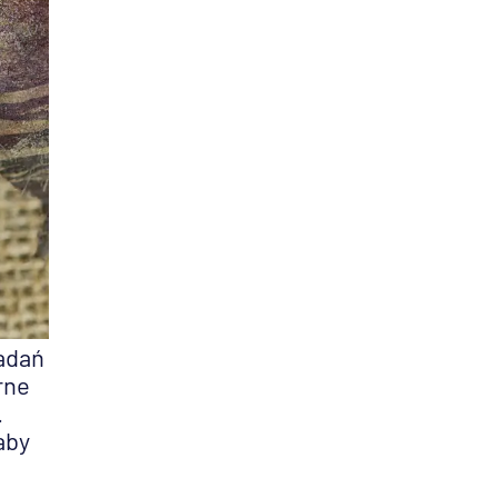
adań
rne
.
aby