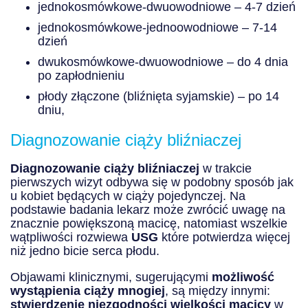
jednokosmówkowe-dwuowodniowe – 4-7 dzień
jednokosmówkowe-jednoowodniowe – 7-14
dzień
dwukosmówkowe-dwuowodniowe – do 4 dnia
po zapłodnieniu
płody złączone (bliźnięta syjamskie) – po 14
dniu,
Diagnozowanie ciąży bliźniaczej
Diagnozowanie ciąży bliźniaczej
w trakcie
pierwszych wizyt odbywa się w podobny sposób jak
u kobiet będących w ciąży pojedynczej. Na
podstawie badania lekarz może zwrócić uwagę na
znacznie powiększoną macicę, natomiast wszelkie
wątpliwości rozwiewa
USG
które potwierdza więcej
niż jedno bicie serca płodu.
Objawami klinicznymi, sugerującymi
możliwość
wystąpienia ciąży mnogiej
, są między innymi:
stwierdzenie niezgodności wielkości macicy
w