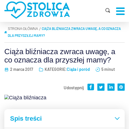
CIĄŻA BLIŹNIACZA ZWRACA UWAGĘ, A CO OZNACZA
|
STRONA GŁÓWNA
DLA PRZYSZŁEJ MAMY?
Ciąża bliźniacza zwraca uwagę, a
co oznacza dla przyszłej mamy?
2 marca 2017
KATEGORIE:
Ciąża i poród
5 minut
Udostępnij
Spis treści