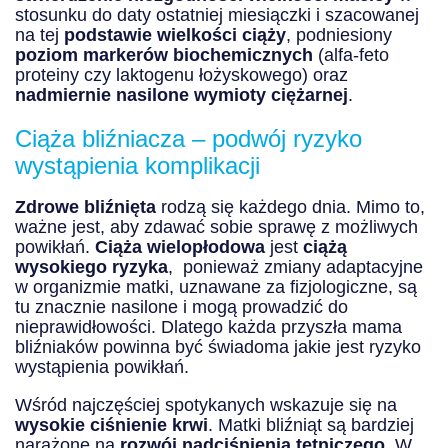
stosunku do daty ostatniej miesiączki i szacowanej
na tej
podstawie wielkości ciąży
, podniesiony
poziom markerów biochemicznych
(alfa-feto
proteiny czy laktogenu łożyskowego) oraz
nadmiernie nasilone wymioty ciężarnej
.
Ciąża bliźniacza – podwój ryzyko
wystąpienia komplikacji
Zdrowe bliźnięta
rodzą się każdego dnia. Mimo to,
ważne jest, aby zdawać sobie sprawę z możliwych
powikłań.
Ciąża wielopłodowa
jest
ciążą
wysokiego ryzyka
, ponieważ zmiany adaptacyjne
w organizmie matki, uznawane za fizjologiczne, są
tu znacznie nasilone i mogą prowadzić do
nieprawidłowości. Dlatego każda przyszła mama
bliźniaków powinna być świadoma jakie jest ryzyko
wystąpienia powikłań.
Wśród najczęściej spotykanych wskazuje się na
wysokie ciśnienie krwi
. Matki bliźniąt są bardziej
narażone na
rozwój nadciśnienia tętniczego
. W