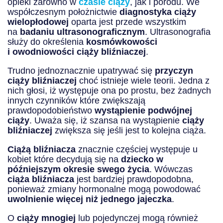
opieki zarówno w
czasie ciąży
, jak i porodu. We
współczesnym położnictwie
diagnostyka ciąży
wielopłodowej
oparta jest przede wszystkim
na
badaniu ultrasonograficznym
. Ultrasonografia
służy do określenia
kosmówkowości
i owodniowości ciąży bliźniaczej
.
Trudno jednoznacznie upatrywać się
przyczyn
ciąży bliźniaczej
choć istnieje wiele teorii. Jedna z
nich głosi, iż występuje ona po prostu, bez żadnych
innych czynników które zwiększają
prawdopodobieństwo
wystąpienie podwójnej
ciąży
. Uważa się, iż szansa na wystąpienie
ciąży
bliźniaczej
zwiększa się jeśli jest to kolejna ciąża.
Ciążą bliźniacza
znacznie częściej występuje u
kobiet które decydują się na
dziecko w
późniejszym okresie swego życia
. Wówczas
ciąża bliźniacza
jest bardziej prawdopodobna,
ponieważ zmiany hormonalne mogą powodować
uwolnienie więcej niż jednego jajeczka
.
O
ciąży mnogiej
lub pojedynczej mogą również