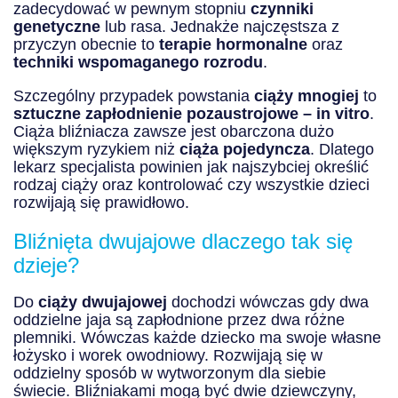
zadecydować w pewnym stopniu
czynniki
genetyczne
lub rasa. Jednakże najczęstsza z
przyczyn obecnie to
terapie hormonalne
oraz
techniki wspomaganego rozrodu
.
Szczególny przypadek powstania
ciąży mnogiej
to
sztuczne zapłodnienie pozaustrojowe – in vitro
.
Ciąża bliźniacza zawsze jest obarczona dużo
większym ryzykiem niż
ciąża pojedyncza
. Dlatego
lekarz specjalista powinien jak najszybciej określić
rodzaj ciąży oraz kontrolować czy wszystkie dzieci
rozwijają się prawidłowo.
Bliźnięta dwujajowe dlaczego tak się
dzieje?
Do
ciąży dwujajowej
dochodzi wówczas gdy dwa
oddzielne jaja są zapłodnione przez dwa różne
plemniki. Wówczas każde dziecko ma swoje własne
łożysko i worek owodniowy. Rozwijają się w
oddzielny sposób w wytworzonym dla siebie
świecie. Bliźniakami mogą być dwie dziewczyny,